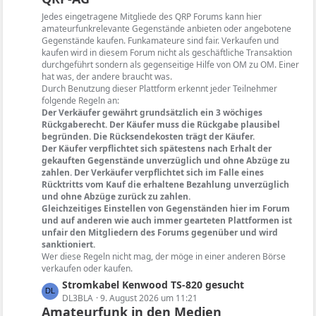
e
t
Jedes eingetragene Mitgliede des QRP Forums kann hier
i
e
amateurfunkrelevante Gegenstände anbieten oder angebotene
t
B
Gegenstände kaufen. Funkamateure sind fair. Verkaufen und
r
kaufen wird in diesem Forum nicht als geschäftliche Transaktion
e
ä
durchgeführt sondern als gegenseitige Hilfe von OM zu OM. Einer
i
hat was, der andere braucht was.
g
t
Durch Benutzung dieser Plattform erkennt jeder Teilnehmer
e
r
folgende Regeln an:
ä
Der Verkäufer gewährt grundsätzlich ein 3 wöchiges
g
Rückgaberecht. Der Käufer muss die Rückgabe plausibel
begründen. Die Rücksendekosten trägt der Käufer.
e
Der Käufer verpflichtet sich spätestens nach Erhalt der
gekauften Gegenstände unverzüglich und ohne Abzüge zu
zahlen. Der Verkäufer verpflichtet sich im Falle eines
Rücktritts vom Kauf die erhaltene Bezahlung unverzüglich
und ohne Abzüge zurück zu zahlen.
Gleichzeitiges Einstellen von Gegenständen hier im Forum
und auf anderen wie auch immer gearteten Plattformen ist
unfair den Mitgliedern des Forums gegenüber und wird
sanktioniert.
Wer diese Regeln nicht mag, der möge in einer anderen Börse
verkaufen oder kaufen.
L
Stromkabel Kenwood TS-820 gesucht
e
DL3BLA
9. August 2026 um 11:21
Amateurfunk in den Medien
t