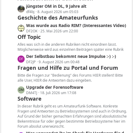
z
L
jüngster OM in DL, 9 Jahre alt
t
e
df4bj
8. August 2026 um 05:03
e
Geschichte des Amateurfunks
t
B
z
L
Was wurde aus Radio RIM? (Interessantes Video)
e
t
e
DF2OK
25. Mai 2026 um 22:00
i
e
Off Topic
t
t
B
z
Alles was sich in die anderen Rubriken nicht einordnen lässt.
r
e
t
Möglicherweise wird aus einzelnen Beiträgen später eine Rubrik
ä
i
e
L
Der Selbstbau bekommt neue Impulse :-) :-)
g
t
B
e
DF2JP
9. August 2026 um 00:48
e
r
e
Fragen und Hilfe zu Portal und Forum
t
ä
i
z
Bitte die Fragen zur "Bedienung" des Forums HIER stellen!! Bitte
g
t
t
alle User, HIER die Antworten dazu eingeben.
e
r
e
L
Upgrade der Forensoftware
ä
B
e
DM4TJ
18. Juli 2026 um 17:08
g
e
Software
t
e
i
z
In dieser Rubrik geht es um Amateurfunk-Software. Konkrete
t
t
Fragen und Antworten zu Betriebssystemen sind auch in Ordnung.
r
Auf Grund der bisher gemachten Erfahrungen sind absolutistische
e
ä
Bekenntnisse für oder gegen bestimmte Betriebssysteme hier im
B
Forum absolut unerwünscht.
g
e