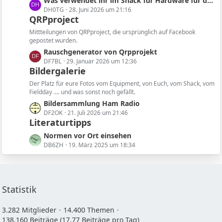
L
Was verwendet ihr im Shack für Hardware für die Software?
e
i
e
DH0TG
28. Juni 2026 um 21:16
t
QRPproject
t
r
z
ä
Mittteilungen von QRPproject, die ursprünglich auf Facebook
t
gepostet wurden.
g
e
L
Rauschgenerator von Qrpprojekt
e
B
e
DF7BL
29. Januar 2026 um 12:36
e
Bildergalerie
t
i
z
Der Platz für eure Fotos vom Equipment, von Euch, vom Shack, vom
t
t
Fieldday .... und was sonst noch gefällt.
r
e
L
Bildersammlung Ham Radio
ä
B
e
DF2OK
21. Juli 2026 um 21:46
g
e
Literaturtipps
t
e
i
z
L
Normen vor Ort einsehen
t
t
e
DB6ZH
19. März 2025 um 18:34
r
e
t
ä
B
z
g
e
t
e
i
e
Statistik
t
B
r
e
3.282 Mitglieder
14.400 Themen
ä
i
138.160 Beiträge (17,77 Beiträge pro Tag)