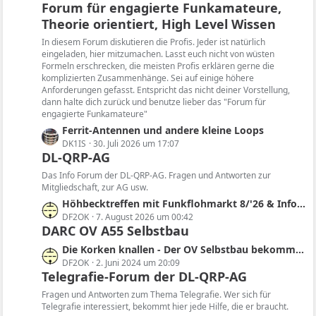
Forum für engagierte Funkamateure,
t
Theorie orientiert, High Level Wissen
z
t
In diesem Forum diskutieren die Profis. Jeder ist natürlich
e
eingeladen, hier mitzumachen. Lasst euch nicht von wüsten
B
Formeln erschrecken, die meisten Profis erklären gerne die
komplizierten Zusammenhänge. Sei auf einige höhere
e
Anforderungen gefasst. Entspricht das nicht deiner Vorstellung,
i
dann halte dich zurück und benutze lieber das "Forum für
t
engagierte Funkamateure"
r
L
Ferrit-Antennen und andere kleine Loops
ä
e
DK1IS
30. Juli 2026 um 17:07
g
DL-QRP-AG
t
e
z
Das Info Forum der DL-QRP-AG. Fragen und Antworten zur
t
Mitgliedschaft, zur AG usw.
e
L
Höhbecktreffen mit Funkflohmarkt 8/'26 & Infos zur Region, Sendertechnik, Historie, SDR
B
e
DF2OK
7. August 2026 um 00:42
e
DARC OV A55 Selbstbau
t
i
z
L
Die Korken knallen - Der OV Selbstbau bekommt im QRP-Forum einen eigenen Bereich
t
t
e
DF2OK
2. Juni 2024 um 20:09
r
e
Telegrafie-Forum der DL-QRP-AG
t
ä
B
z
Fragen und Antworten zum Thema Telegrafie. Wer sich für
g
e
t
Telegrafie interessiert, bekommt hier jede Hilfe, die er braucht.
e