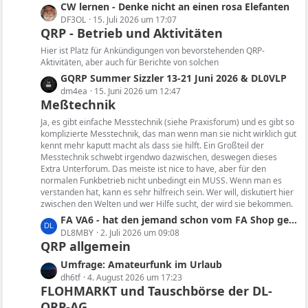
i
e
L
CW lernen - Denke nicht an einen rosa Elefanten
t
B
e
DF3OL
15. Juli 2026 um 17:07
r
e
QRP - Betrieb und Aktivitäten
t
ä
i
z
Hier ist Platz für Ankündigungen von bevorstehenden QRP-
g
t
t
Aktivitäten, aber auch für Berichte von solchen
e
r
e
L
GQRP Summer Sizzler 13-21 Juni 2026 & DL0VLP
ä
B
e
dm4ea
15. Juni 2026 um 12:47
g
e
Meßtechnik
t
e
i
z
Ja, es gibt einfache Messtechnik (siehe Praxisforum) und es gibt so
t
t
komplizierte Messtechnik, das man wenn man sie nicht wirklich gut
r
kennt mehr kaputt macht als dass sie hilft. Ein Großteil der
e
ä
Messtechnik schwebt irgendwo dazwischen, deswegen dieses
B
Extra Unterforum. Das meiste ist nice to have, aber für den
g
e
normalen Funkbetrieb nicht unbedingt ein MUSS. Wenn man es
e
i
verstanden hat, kann es sehr hilfreich sein. Wer will, diskutiert hier
t
zwischen den Welten und wer Hilfe sucht, der wird sie bekommen.
r
L
FA VA6 - hat den jemand schon vom FA Shop geliefert bekommen und konnte das Gerät testen?
ä
e
DL8MBY
2. Juli 2026 um 09:08
g
QRP allgemein
t
e
z
L
Umfrage: Amateurfunk im Urlaub
t
e
dh6tf
4. August 2026 um 17:23
e
FLOHMARKT und Tauschbörse der DL-
t
B
QRP-AG
z