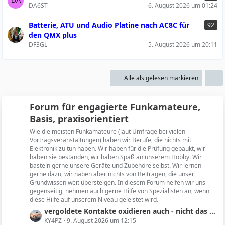
DA6ST
6. August 2026 um 01:24
Batterie, ATU und Audio Platine nach AC8C für
92
den QMX plus
DF3GL
5. August 2026 um 20:11
Alle als gelesen markieren
Forum für engagierte Funkamateure,
Basis, praxisorientiert
Wie die meisten Funkamateure (laut Umfrage bei vielen
Vortragsveranstaltungen) haben wir Berufe, die nichts mit
Elektronik zu tun haben. Wir haben für die Prüfung gepaukt, wir
haben sie bestanden, wir haben Spaß an unserem Hobby. Wir
basteln gerne unsere Geräte und Zubehöre selbst. Wir lernen
gerne dazu, wir haben aber nichts von Beiträgen, die unser
Grundwissen weit übersteigen. In diesem Forum helfen wir uns
gegenseitig, nehmen auch gerne Hilfe von Spezialisten an, wenn
diese Hilfe auf unserem Niveau geleistet wird.
L
vergoldete Kontakte oxidieren auch - nicht das Gold sondern das Kupfer
e
KY4PZ
9. August 2026 um 12:15