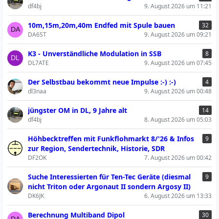
df4bj
9. August 2026 um 11:21
10m,15m,20m,40m Endfed mit Spule bauen
32
DA6ST
9. August 2026 um 09:21
K3 - Unverständliche Modulation in SSB
8
DL7ATE
9. August 2026 um 07:45
Der Selbstbau bekommt neue Impulse :-) :-)
4
dl3naa
9. August 2026 um 00:48
jüngster OM in DL, 9 Jahre alt
14
df4bj
8. August 2026 um 05:03
Höhbecktreffen mit Funkflohmarkt 8/'26 & Infos
9
zur Region, Sendertechnik, Historie, SDR
DF2OK
7. August 2026 um 00:42
Suche Interessierten für Ten-Tec Geräte (diesmal
9
nicht Triton oder Argonaut II sondern Argosy II)
DK6JK
6. August 2026 um 13:33
Berechnung Multiband Dipol
30