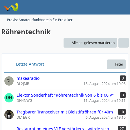
Praxis: Amateurfunkbasteln für Praktiker
Röhrentechnik
Alle als gelesen markieren
Letzte Antwort
Filter
makearadio
3
DL2JMB
18. August 2024 um 19:08
Elektor Sonderheft "Röhrentechnik von 6 bis 60 V"
3
DH4NWG
11. August 2024 um 19:11
Tragbarer Transceiver mit Bleistiftröhren für 40m
10
DL1EGR
6. August 2024 um 19:10
Restauration eines VLF Verstärkers - würde sich
27