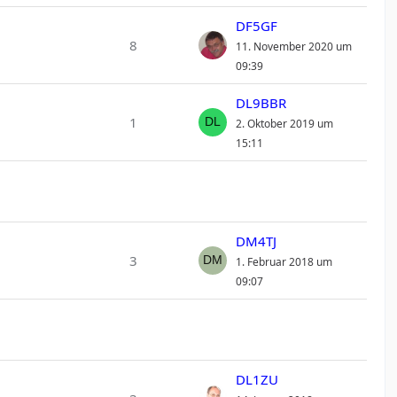
DF5GF
8
11. November 2020 um
09:39
DL9BBR
1
2. Oktober 2019 um
15:11
DM4TJ
3
1. Februar 2018 um
09:07
DL1ZU