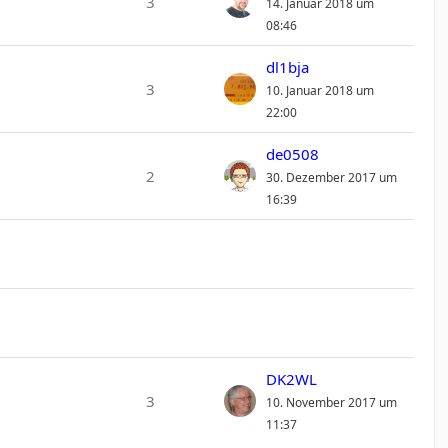
3
14. Januar 2018 um
08:46
dl1bja
3
10. Januar 2018 um
22:00
de0508
2
30. Dezember 2017 um
16:39
DK2WL
3
10. November 2017 um
11:37