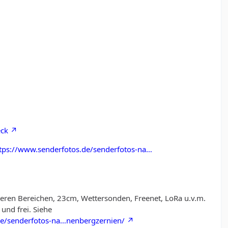
eck
tps://www.senderfotos.de/senderfotos-na…
eren Bereichen, 23cm, Wettersonden, Freenet, LoRa u.v.m.
 und frei. Siehe
de/senderfotos-na…nenbergzernien/