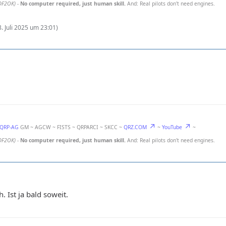
DF2OK)
-
No computer required, just human skill.
And: Real pilots don't need engines.
8. Juli 2025 um 23:01
)
-QRP-AG
GM ~ AGCW ~ FISTS ~ QRPARCI ~ SKCC ~
QRZ.COM
~
YouTube
~
DF2OK)
-
No computer required, just human skill.
And: Real pilots don't need engines.
. Ist ja bald soweit.