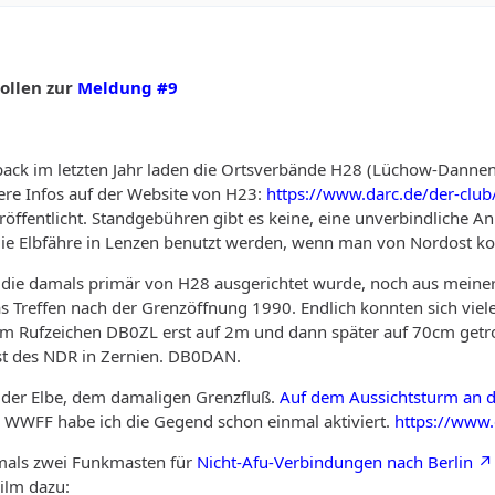
collen zur
Meldung #9
ack im letzten Jahr laden die Ortsverbände H28 (Lüchow-Dannen
ere Infos auf der Website von H23:
https://www.darc.de/der-club
eröffentlicht. Standgebühren gibt es keine, eine unverbindliche 
die Elbfähre in Lenzen benutzt werden, wenn man von Nordost 
, die damals primär von H28 ausgerichtet wurde, noch aus meiner
 Treffen nach der Grenzöffnung 1990. Endlich konnten sich viele 
em Rufzeichen DB0ZL erst auf 2m und dann später auf 70cm getrof
t des NDR in Zernien. DB0DAN.
 der Elbe, dem damaligen Grenzfluß.
Auf dem Aussichtsturm an 
 WWFF habe ich die Gegend schon einmal aktiviert.
https://www.
mals zwei Funkmasten für
Nicht-Afu-Verbindungen nach Berlin
ilm dazu: