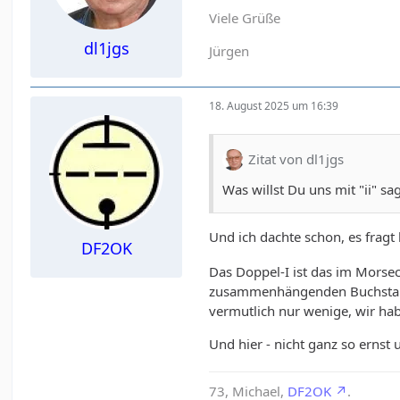
Viele Grüße
dl1jgs
Jürgen
18. August 2025 um 16:39
Zitat von dl1jgs
Was willst Du uns mit "ii" sa
Und ich dachte schon, es fragt 
DF2OK
Das Doppel-I ist das im Morse
zusammenhängenden Buchstaben
vermutlich nur wenige, wir ha
Und hier - nicht ganz so ernst 
73, Michael,
DF2OK
.