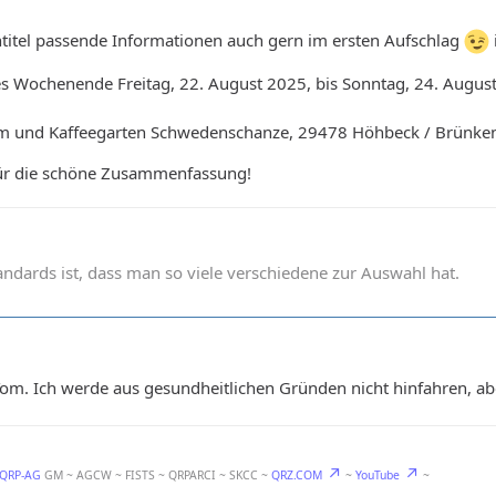
itel passende Informationen auch gern im ersten Aufschlag
zes Wochenende Freitag, 22. August 2025, bis Sonntag, 24. Augu
rm und Kaffeegarten Schwedenschanze, 29478 Höhbeck / Brünke
ür die schöne Zusammenfassung!
andards ist, dass man so viele verschiedene zur Auswahl hat.
om. Ich werde aus gesundheitlichen Gründen nicht hinfahren, ab
-QRP-AG
GM ~ AGCW ~ FISTS ~ QRPARCI ~ SKCC ~
QRZ.COM
~
YouTube
~