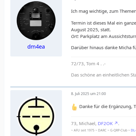
Ich mag wichtige, zum Thement
Termin ist dieses Mal ein gan
August 2025, statt.
Ort:
Parkplatz am Aussichtstu
dm4ea
Darüber hinaus danke Micha f
72/73, Tom 4 . .-
Das schöne an einheitlichen St
8. Juli 2025 um 21:00
Danke für die Ergänzung, T
73, Michael,
DF2OK
.
~ AFU seit 1975 ~ DARC ~ G-QRP-Club ~
DL