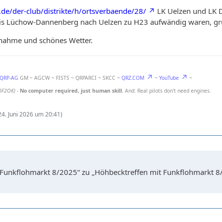
.de/der-club/distrikte/h/ortsverbaende/28/
LK Uelzen und LK D
s Lüchow-Dannenberg nach Uelzen zu H23 aufwändig waren, grü
lnahme und schönes Wetter.
-QRP-AG
GM ~ AGCW ~ FISTS ~ QRPARCI ~ SKCC ~
QRZ.COM
~
YouTube
~
DF2OK)
-
No computer required, just human skill.
And: Real pilots don't need engines.
24. Juni 2026 um 20:41
)
Funkflohmarkt 8/2025“ zu „Höhbecktreffen mit Funkflohmarkt 8/'