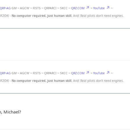
-QRP-AG
GM ~ AGCW ~ FISTS ~ QRPARCI ~ SKCC ~
QRZ.COM
~
YouTube
~
DF2OK)
-
No computer required, just human skill.
And: Real pilots don't need engines.
-QRP-AG
GM ~ AGCW ~ FISTS ~ QRPARCI ~ SKCC ~
QRZ.COM
~
YouTube
~
DF2OK)
-
No computer required, just human skill.
And: Real pilots don't need engines.
n, Michael?