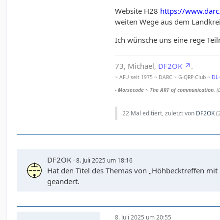
Website H28
https://www.darc
weiten Wege aus dem Landkrei
Ich wünsche uns eine rege Tei
73, Michael,
DF2OK
.
~ AFU seit 1975 ~ DARC ~ G-QRP-Club ~
DL
- Morsecode ~ The ART of communication.
(
22 Mal editiert, zuletzt von
DF2OK
(
DF2OK
8. Juli 2025 um 18:16
Hat den Titel des Themas von „Höhbecktreffen mit 
geändert.
8. Juli 2025 um 20:55