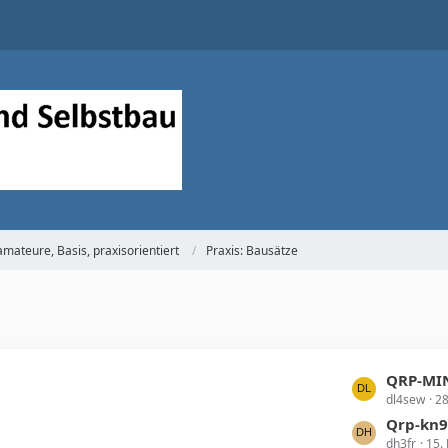
mateure, Basis, praxisorientiert
Praxis: Bausätze
L
QRP-MIN
dl4sew
28
e
t
Qrp-kn9
dh3fr
15. 
z