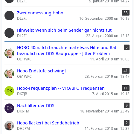
DL2FI
9. Januar 2010 um 14:27
Zweitonmessung Hobo
33
DL2FI
10. September 2008 um 10:19
Hinweis: Wenn sich beim Sender gar nichts tut
DL2FI
22. August 2008 um 12:13
HOBO 40m: Ich bräuchte mal etwas Hilfe und Rat
5
bezüglich der DDS Baugruppe - Jitter Problem
OE1WKC
11. April 2019 um 10:03
Hobo Endstufe schwingt
41
OE1WKC
23. Februar 2019 um 18:47
Hobo-Frequenzplan -- VFO/BFO Frequenzen
11
DK7JB
7. April 2015 um 19:13
Nachfilter der DDS
9
DK6TM
18. November 2014 um 23:49
Hobo flackert bei Sendebetrieb
2
DH5PM
11. Februar 2013 um 15:37