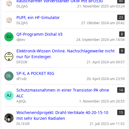
Rauscharmer Vorverstärker UKW mit BFU530
40
DL2JAS
21. November 2025 um 03:24
PUFF, ein HF-Simulator
23
DL2JAS
27. Oktober 2024 um 20:42
QF-Programm Dishal V3
8
dj6ev
24. September 2024 um 14:04
Elektronik-Wissen Online. Nachschlagewerke nicht
9
nur für Einsteiger.
DF2OK
21. April 2024 um 09:57
SP-X, A POCKET RIG
dl1sdz
20. April 2024 um 23:59
Schutzmassnahmen in einer Transistor-PA ohne
14
ALC
AJ6QL
1. November 2023 um 20:55
Wochenendprojekt: Draht-Vertikale 40-20-15-10
15
mit sehr kurzen Radialen
DL1EGR
21. Juli 2023 um 11:52