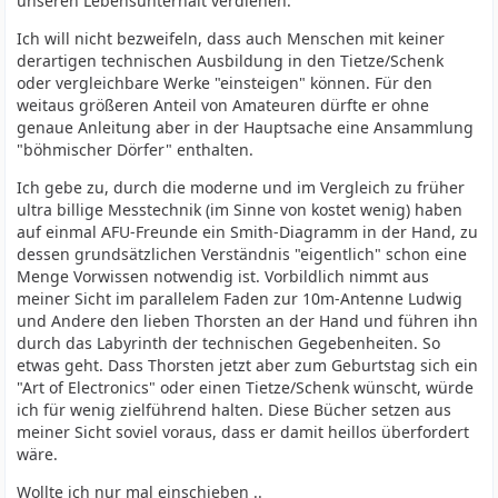
unseren Lebensunterhalt verdienen.
Ich will nicht bezweifeln, dass auch Menschen mit keiner
derartigen technischen Ausbildung in den Tietze/Schenk
oder vergleichbare Werke "einsteigen" können. Für den
weitaus größeren Anteil von Amateuren dürfte er ohne
genaue Anleitung aber in der Hauptsache eine Ansammlung
"böhmischer Dörfer" enthalten.
Ich gebe zu, durch die moderne und im Vergleich zu früher
ultra billige Messtechnik (im Sinne von kostet wenig) haben
auf einmal AFU-Freunde ein Smith-Diagramm in der Hand, zu
dessen grundsätzlichen Verständnis "eigentlich" schon eine
Menge Vorwissen notwendig ist. Vorbildlich nimmt aus
meiner Sicht im parallelem Faden zur 10m-Antenne Ludwig
und Andere den lieben Thorsten an der Hand und führen ihn
durch das Labyrinth der technischen Gegebenheiten. So
etwas geht. Dass Thorsten jetzt aber zum Geburtstag sich ein
"Art of Electronics" oder einen Tietze/Schenk wünscht, würde
ich für wenig zielführend halten. Diese Bücher setzen aus
meiner Sicht soviel voraus, dass er damit heillos überfordert
wäre.
Wollte ich nur mal einschieben ..