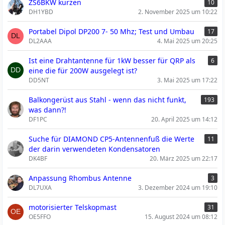
ZS6BKW kürzen
10
DH1YBD
2. November 2025 um 10:22
Portabel Dipol DP200 7- 50 Mhz; Test und Umbau
17
DL2AAA
4. Mai 2025 um 20:25
Ist eine Drahtantenne für 1kW besser für QRP als
6
eine die für 200W ausgelegt ist?
DD5NT
3. Mai 2025 um 17:22
Balkongerüst aus Stahl - wenn das nicht funkt,
193
was dann?!
DF1PC
20. April 2025 um 14:12
Suche für DIAMOND CP5-Antennenfuß die Werte
11
der darin verwendeten Kondensatoren
DK4BF
20. März 2025 um 22:17
Anpassung Rhombus Antenne
3
DL7UXA
3. Dezember 2024 um 19:10
motorisierter Telskopmast
31
OE5FFO
15. August 2024 um 08:12