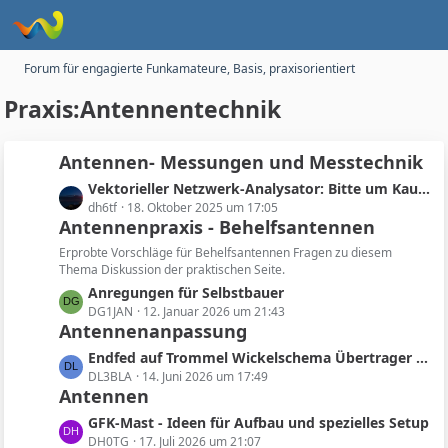
Forum für engagierte Funkamateure, Basis, praxisorientiert
Praxis:Antennentechnik
Antennen- Messungen und Messtechnik
L
Vektorieller Netzwerk-Analysator: Bitte um Kaufhilfe
e
dh6tf
18. Oktober 2025 um 17:05
Antennenpraxis - Behelfsantennen
t
z
Erprobte Vorschläge für Behelfsantennen Fragen zu diesem
t
Thema Diskussion der praktischen Seite.
e
L
Anregungen für Selbstbauer
B
e
DG1JAN
12. Januar 2026 um 21:43
e
Antennenanpassung
t
i
z
L
Endfed auf Trommel Wickelschema Übertrager 1:49 bzw 1:64
t
t
e
DL3BLA
14. Juni 2026 um 17:49
r
e
Antennen
t
ä
B
z
L
GFK-Mast - Ideen für Aufbau und spezielles Setup
g
e
t
e
DH0TG
17. Juli 2026 um 21:07