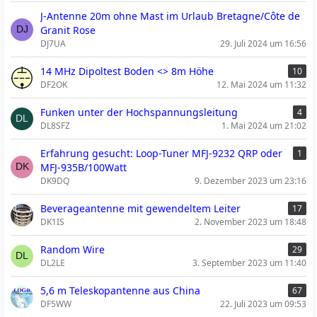
J-Antenne 20m ohne Mast im Urlaub Bretagne/Côte de
Granit Rose
DJ7UA
29. Juli 2024 um 16:56
14 MHz Dipoltest Boden <> 8m Höhe
10
DF2OK
12. Mai 2024 um 11:32
Funken unter der Hochspannungsleitung
4
DL8SFZ
1. Mai 2024 um 21:02
Erfahrung gesucht: Loop-Tuner MFJ-9232 QRP oder
1
MFJ-935B/100Watt
DK9DQ
9. Dezember 2023 um 23:16
Beverageantenne mit gewendeltem Leiter
17
DK1IS
2. November 2023 um 18:48
Random Wire
29
DL2LE
3. September 2023 um 11:40
5,6 m Teleskopantenne aus China
67
DF5WW
22. Juli 2023 um 09:53