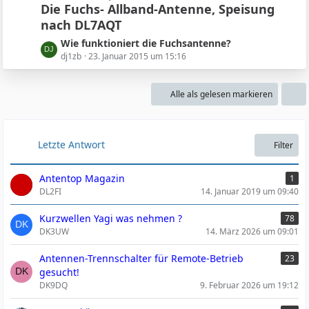
e
i
e
Die Fuchs- Allband-Antenne, Speisung
t
t
B
nach DL7AQT
z
r
e
t
L
Wie funktioniert die Fuchsantenne?
ä
i
e
e
dj1zb
23. Januar 2015 um 15:16
g
t
B
t
e
r
e
z
ä
i
Alle als gelesen markieren
t
g
t
e
e
r
B
ä
e
Letzte Antwort
Filter
g
i
e
t
Antentop Magazin
1
r
DL2FI
14. Januar 2019 um 09:40
ä
g
Kurzwellen Yagi was nehmen ?
78
e
DK3UW
14. März 2026 um 09:01
Antennen-Trennschalter für Remote-Betrieb
23
gesucht!
DK9DQ
9. Februar 2026 um 19:12