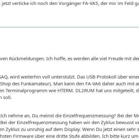
 jetzt verticke ich noch den Vorgänger FA-VA5, der mir im Feld gu
tiven Rückmeldungen. Ich hoffe, es werden alle viel Freude mit 
, wird weiterhin voll unterstützt. Das USB-Protokoll über einen
 Shop des Funkamateur). Man kann den FA-VA6 daher auch mit an
len Terminalprogramm wie HTERM. DL2RUM hat uns mitgeteilt, das
 soll.
 Ich nehme an, Du meinst die Einzelfrequenzmessung? Bei der M
. Bei der Einzelfrequenzmessung haben wir den Zyklus bewusst verl
en Zyklus zu unruhig auf dem Display. Wenn Du jetzt einen sehr 
chsten Firmware über eine dritte Stufe abbilden. Ich bitte kurz u