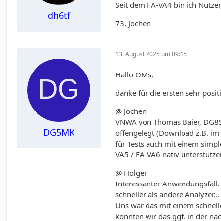
Seit dem FA-VA4 bin ich Nutzer,
dh6tf
73, Jochen
13. August 2025 um 09:15
Hallo OMs,
danke für die ersten sehr posi
@ Jochen
VNWA von Thomas Baier, DG8SAQ
DG5MK
offengelegt (Download z.B. im
für Tests auch mit einem simp
VA5 / FA-VA6 nativ unterstützen
@ Holger
Interessanter Anwendungsfall.
schneller als andere Analyzer..
Uns war das mit einem schnell
könnten wir das ggf. in der nä