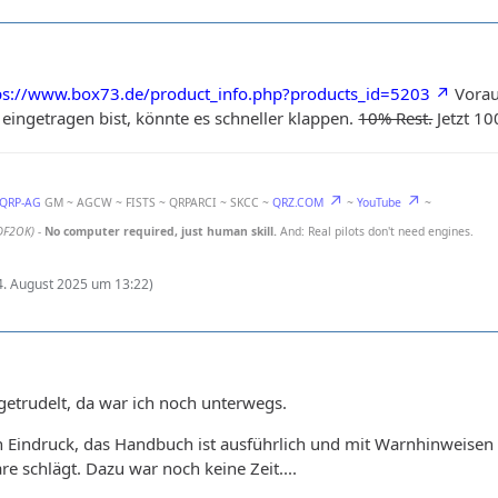
ps://www.box73.de/product_info.php?products_id=5203
Vorau
 eingetragen bist, könnte es schneller klappen.
10% Rest.
Jetzt 10
-QRP-AG
GM ~ AGCW ~ FISTS ~ QRPARCI ~ SKCC ~
QRZ.COM
~
YouTube
~
DF2OK)
-
No computer required, just human skill.
And: Real pilots don't need engines.
4. August 2025 um 13:22
)
getrudelt, da war ich noch unterwegs.
 Eindruck, das Handbuch ist ausführlich und mit Warnhinweisen g
 schlägt. Dazu war noch keine Zeit....