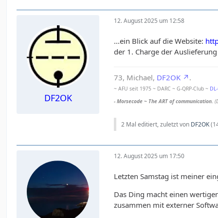
12. August 2025 um 12:58
...ein Blick auf die Website:
htt
der 1. Charge der Auslieferung
73, Michael,
DF2OK
.
~ AFU seit 1975 ~ DARC ~ G-QRP-Club ~
DL
DF2OK
- Morsecode ~ The ART of communication.
(
2 Mal editiert, zuletzt von
DF2OK
(
1
12. August 2025 um 17:50
Letzten Samstag ist meiner ein
Das Ding macht einen wertigen
zusammen mit externer Software