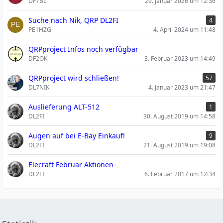
DF7BL
29. Januar 2026 um 12:36
Suche nach Nik, QRP DL2FI
4
PE1HZG
4. April 2024 um 11:48
QRPproject Infos noch verfügbar
DF2OK
3. Februar 2023 um 14:49
QRPproject wird schließen!
57
DL7NIK
4. Januar 2023 um 21:47
Auslieferung ALT-512
1
DL2FI
30. August 2019 um 14:58
Augen auf bei E-Bay Einkauf!
9
DL2FI
21. August 2019 um 19:08
Elecraft Februar Aktionen
DL2FI
6. Februar 2017 um 12:34