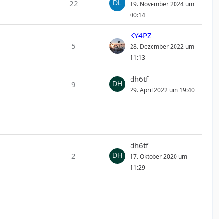
22
19. November 2024 um
00:14
KY4PZ
5
28. Dezember 2022 um
11:13
dh6tf
9
29. April 2022 um 19:40
dh6tf
2
17. Oktober 2020 um
11:29