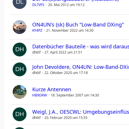
DL7VFS
20. Mai 2012 um 19:12
ON4UN's (sk) Buch "Low-Band DXing"
KY4PZ
21. November 2022 um 16:30
Datenbücher Bauteile - was wird darau
dh6tf
27. April 2022 um 21:51
John Devoldere, ON4UN: Low-Band-DX
dh6tf
22. Oktober 2020 um 17:18
Kurze Antennen
HB9DKW
18. September 2007 um 14:30
Weigl, J.A., OE5CWL: Umgebungseinflü
dh6tf
20. Februar 2020 um 15:55