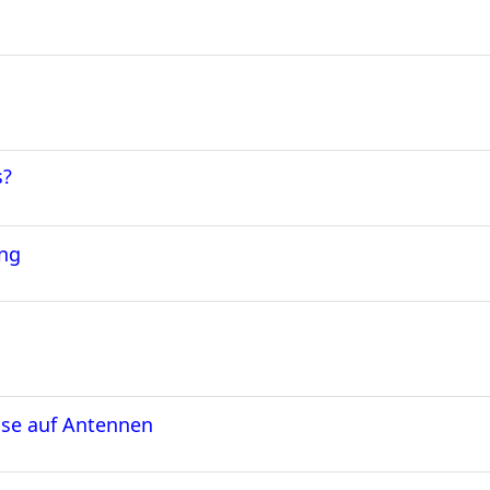
s?
ing
sse auf Antennen