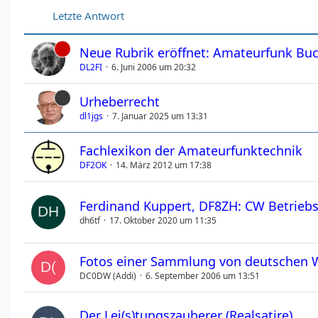
Letzte Antwort
Neue Rubrik eröffnet: Amateurfunk B
DL2FI
6. Juni 2006 um 20:32
Urheberrecht
dl1jgs
7. Januar 2025 um 13:31
Fachlexikon der Amateurfunktechnik
DF2OK
14. März 2012 um 17:38
Ferdinand Kuppert, DF8ZH: CW Betrieb
dh6tf
17. Oktober 2020 um 11:35
Fotos einer Sammlung von deutschen 
DC0DW (Addi)
6. September 2006 um 13:51
Der Lei(s)tungszauberer (Realsatire)