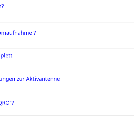
n?
tromaufnahme ?
plett
ungen zur Aktivantenne
"QRO"?