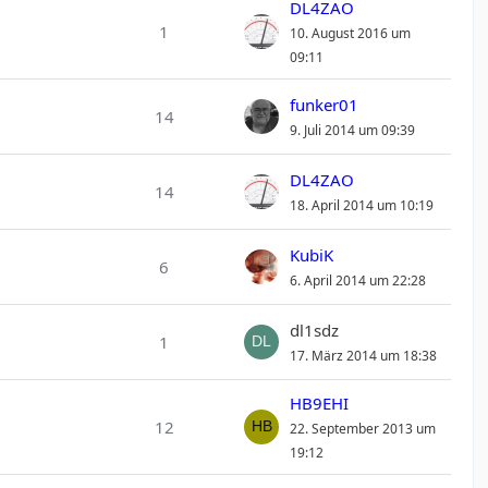
DL4ZAO
1
10. August 2016 um
09:11
funker01
14
9. Juli 2014 um 09:39
DL4ZAO
14
18. April 2014 um 10:19
KubiK
6
6. April 2014 um 22:28
dl1sdz
1
17. März 2014 um 18:38
HB9EHI
12
22. September 2013 um
19:12