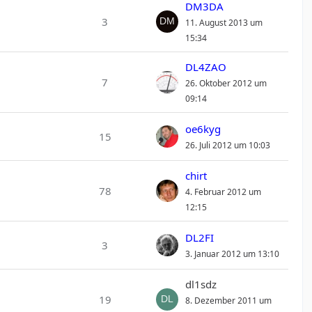
DM3DA
3
11. August 2013 um
15:34
DL4ZAO
7
26. Oktober 2012 um
09:14
oe6kyg
15
26. Juli 2012 um 10:03
chirt
78
4. Februar 2012 um
12:15
DL2FI
3
3. Januar 2012 um 13:10
dl1sdz
19
8. Dezember 2011 um