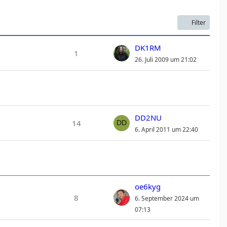
Filter
DK1RM
1
26. Juli 2009 um 21:02
DD2NU
14
6. April 2011 um 22:40
oe6kyg
8
6. September 2024 um
07:13