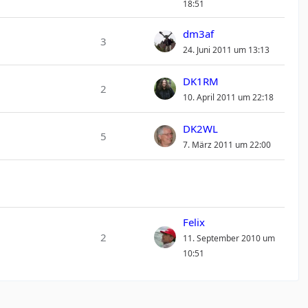
18:51
dm3af
3
24. Juni 2011 um 13:13
DK1RM
2
10. April 2011 um 22:18
DK2WL
5
7. März 2011 um 22:00
Felix
2
11. September 2010 um
10:51