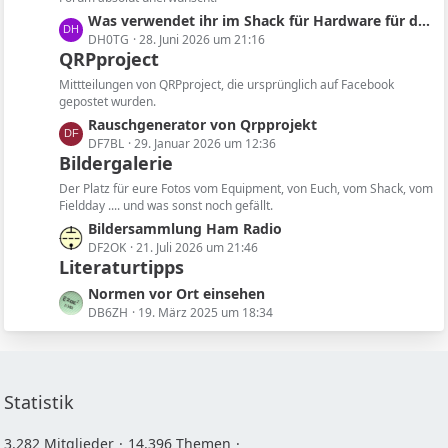
g
e
L
Was verwendet ihr im Shack für Hardware für die Software?
e
i
e
DH0TG
28. Juni 2026 um 21:16
t
QRPproject
t
r
z
ä
Mittteilungen von QRPproject, die ursprünglich auf Facebook
t
gepostet wurden.
g
e
L
Rauschgenerator von Qrpprojekt
e
B
e
DF7BL
29. Januar 2026 um 12:36
e
Bildergalerie
t
i
z
Der Platz für eure Fotos vom Equipment, von Euch, vom Shack, vom
t
t
Fieldday .... und was sonst noch gefällt.
r
e
L
Bildersammlung Ham Radio
ä
B
e
DF2OK
21. Juli 2026 um 21:46
g
e
Literaturtipps
t
e
i
z
L
Normen vor Ort einsehen
t
t
e
DB6ZH
19. März 2025 um 18:34
r
e
t
ä
B
z
g
e
t
e
i
e
Statistik
t
B
r
e
3.282 Mitglieder
14.396 Themen