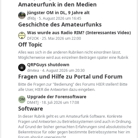
Amateurfunk in den Medien
t
z
L
jüngster OM in DL, 9 Jahre alt
t
e
df4bj
5. August 2026 um 16:45
e
Geschichte des Amateurfunks
t
B
z
L
Was wurde aus Radio RIM? (Interessantes Video)
e
t
e
DF2OK
25. Mai 2026 um 22:00
i
e
Off Topic
t
t
B
z
Alles was sich in die anderen Rubriken nicht einordnen lässt.
r
e
t
Möglicherweise wird aus einzelnen Beiträgen später eine Rubrik
ä
i
e
L
QRPGuys shutdown
g
t
B
e
dm4ea
4. August 2026 um 20:30
e
r
e
Fragen und Hilfe zu Portal und Forum
t
ä
i
z
Bitte die Fragen zur "Bedienung" des Forums HIER stellen!! Bitte
g
t
t
alle User, HIER die Antworten dazu eingeben.
e
r
e
L
Upgrade der Forensoftware
ä
B
e
DM4TJ
18. Juli 2026 um 17:08
g
e
Software
t
e
i
z
In dieser Rubrik geht es um Amateurfunk-Software. Konkrete
t
t
Fragen und Antworten zu Betriebssystemen sind auch in Ordnung.
r
Auf Grund der bisher gemachten Erfahrungen sind absolutistische
e
ä
Bekenntnisse für oder gegen bestimmte Betriebssysteme hier im
B
Forum absolut unerwünscht.