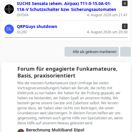
SUCHE Sensata (ehem. Airpax) T11-0-15.0A-01-
4
11A-V Schutzschalter bzw. Sicherungsautomaten
DH5AK
4. August 2026 um 21:41
QRPGuys shutdown
1
DL2KI
4. August 2026 um 20:30
Alle als gelesen markieren
Forum für engagierte Funkamateure,
Basis, praxisorientiert
Wie die meisten Funkamateure (laut Umfrage bei vielen
Vortragsveranstaltungen) haben wir Berufe, die nichts mit
Elektronik zu tun haben. Wir haben für die Prüfung gepaukt, wir
haben sie bestanden, wir haben Spaß an unserem Hobby. Wir
basteln gerne unsere Geräte und Zubehöre selbst. Wir lernen
gerne dazu, wir haben aber nichts von Beiträgen, die unser
Grundwissen weit übersteigen. In diesem Forum helfen wir uns
gegenseitig, nehmen auch gerne Hilfe von Spezialisten an, wenn
diese Hilfe auf unserem Niveau geleistet wird.
L
Berechnung Multiband Dipol