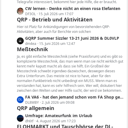
e
t
Telegrafie interessiert, bekommt hier jede Hilfe, die er braucht.
e
i
e
L
CW lernen - Denke nicht an einen rosa Elefanten
t
B
e
DF3OL
15. Juli 2026 um 17:07
r
e
QRP - Betrieb und Aktivitäten
t
ä
i
z
Hier ist Platz für Ankündigungen von bevorstehenden QRP-
g
t
t
Aktivitäten, aber auch für Berichte von solchen
e
r
e
L
GQRP Summer Sizzler 13-21 Juni 2026 & DL0VLP
ä
B
e
dm4ea
15. Juni 2026 um 12:47
g
e
Meßtechnik
t
e
i
z
Ja, es gibt einfache Messtechnik (siehe Praxisforum) und es gibt so
t
t
komplizierte Messtechnik, das man wenn man sie nicht wirklich gut
r
kennt mehr kaputt macht als dass sie hilft. Ein Großteil der
e
ä
Messtechnik schwebt irgendwo dazwischen, deswegen dieses
B
Extra Unterforum. Das meiste ist nice to have, aber für den
g
e
normalen Funkbetrieb nicht unbedingt ein MUSS. Wenn man es
e
i
verstanden hat, kann es sehr hilfreich sein. Wer will, diskutiert hier
t
zwischen den Welten und wer Hilfe sucht, der wird sie bekommen.
r
L
FA VA6 - hat den jemand schon vom FA Shop geliefert bekommen und konnte das Gerät testen?
ä
e
DL8MBY
2. Juli 2026 um 09:08
g
QRP allgemein
t
e
z
L
Umfrage: Amateurfunk im Urlaub
t
e
dh6tf
4. August 2026 um 17:23
e
FLOHMARKT und Tauschbörse der DL-
t