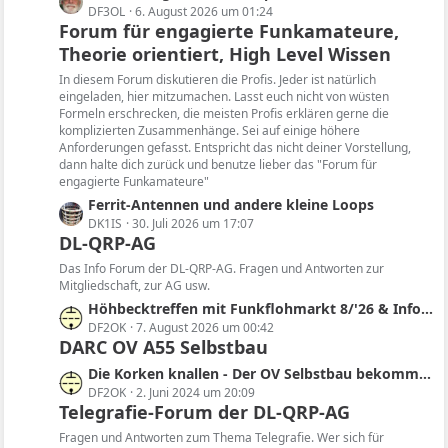
e
DF3OL
6. August 2026 um 01:24
Forum für engagierte Funkamateure,
t
Theorie orientiert, High Level Wissen
z
t
In diesem Forum diskutieren die Profis. Jeder ist natürlich
e
eingeladen, hier mitzumachen. Lasst euch nicht von wüsten
B
Formeln erschrecken, die meisten Profis erklären gerne die
komplizierten Zusammenhänge. Sei auf einige höhere
e
Anforderungen gefasst. Entspricht das nicht deiner Vorstellung,
i
dann halte dich zurück und benutze lieber das "Forum für
t
engagierte Funkamateure"
r
L
Ferrit-Antennen und andere kleine Loops
ä
e
DK1IS
30. Juli 2026 um 17:07
g
DL-QRP-AG
t
e
z
Das Info Forum der DL-QRP-AG. Fragen und Antworten zur
t
Mitgliedschaft, zur AG usw.
e
L
Höhbecktreffen mit Funkflohmarkt 8/'26 & Infos zur Region, Sendertechnik, Historie, SDR
B
e
DF2OK
7. August 2026 um 00:42
e
DARC OV A55 Selbstbau
t
i
z
L
Die Korken knallen - Der OV Selbstbau bekommt im QRP-Forum einen eigenen Bereich
t
t
e
DF2OK
2. Juni 2024 um 20:09
r
e
Telegrafie-Forum der DL-QRP-AG
t
ä
B
z
Fragen und Antworten zum Thema Telegrafie. Wer sich für
g