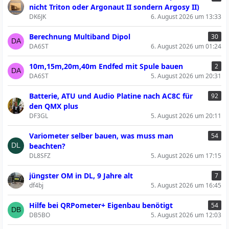
nicht Triton oder Argonaut II sondern Argosy II)
DK6JK
6. August 2026 um 13:33
Berechnung Multiband Dipol
30
DA6ST
6. August 2026 um 01:24
10m,15m,20m,40m Endfed mit Spule bauen
2
DA6ST
5. August 2026 um 20:31
Batterie, ATU und Audio Platine nach AC8C für
92
den QMX plus
DF3GL
5. August 2026 um 20:11
Variometer selber bauen, was muss man
54
beachten?
DL8SFZ
5. August 2026 um 17:15
jüngster OM in DL, 9 Jahre alt
7
df4bj
5. August 2026 um 16:45
Hilfe bei QRPometer+ Eigenbau benötigt
54
DB5BO
5. August 2026 um 12:03