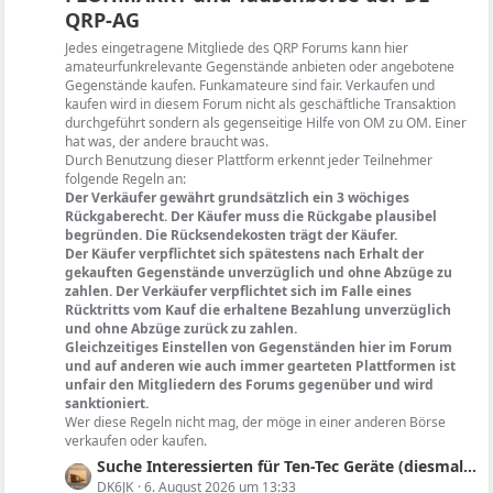
B
QRP-AG
z
e
t
Jedes eingetragene Mitgliede des QRP Forums kann hier
i
e
amateurfunkrelevante Gegenstände anbieten oder angebotene
t
B
Gegenstände kaufen. Funkamateure sind fair. Verkaufen und
r
kaufen wird in diesem Forum nicht als geschäftliche Transaktion
e
ä
durchgeführt sondern als gegenseitige Hilfe von OM zu OM. Einer
i
hat was, der andere braucht was.
g
t
Durch Benutzung dieser Plattform erkennt jeder Teilnehmer
e
r
folgende Regeln an:
ä
Der Verkäufer gewährt grundsätzlich ein 3 wöchiges
g
Rückgaberecht. Der Käufer muss die Rückgabe plausibel
begründen. Die Rücksendekosten trägt der Käufer.
e
Der Käufer verpflichtet sich spätestens nach Erhalt der
gekauften Gegenstände unverzüglich und ohne Abzüge zu
zahlen. Der Verkäufer verpflichtet sich im Falle eines
Rücktritts vom Kauf die erhaltene Bezahlung unverzüglich
und ohne Abzüge zurück zu zahlen.
Gleichzeitiges Einstellen von Gegenständen hier im Forum
und auf anderen wie auch immer gearteten Plattformen ist
unfair den Mitgliedern des Forums gegenüber und wird
sanktioniert.
Wer diese Regeln nicht mag, der möge in einer anderen Börse
verkaufen oder kaufen.
L
Suche Interessierten für Ten-Tec Geräte (diesmal nicht Triton oder Argonaut II sondern Argosy II)
e
DK6JK
6. August 2026 um 13:33