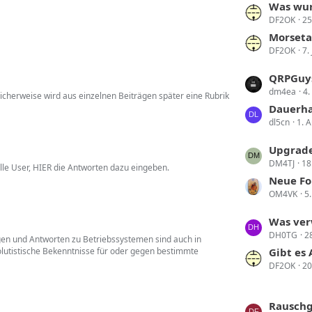
L
Was wur
e
DF2OK
25
e
B
t
Morseta
e
DF2OK
7.
z
i
t
t
L
QRPGuy
e
r
dm4ea
4.
e
licherweise wird aus einzelnen Beiträgen später eine Rubrik
B
ä
t
Dauerha
e
g
dl5cn
1. 
z
i
e
t
t
L
Upgrade
e
r
DM4TJ
18
e
alle User, HIER die Antworten dazu eingeben.
B
ä
t
Neue Fo
e
g
OM4VK
5
z
i
e
t
t
L
Was ver
e
r
DH0TG
2
e
gen und Antworten zu Betriebssystemen sind auch in
B
ä
lutistische Bekenntnisse für oder gegen bestimmte
t
Gibt es
e
g
DF2OK
20
z
i
e
t
t
e
r
L
Rauschg