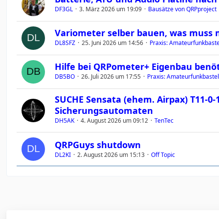
DF3GL
3. März 2026 um 19:09
Bausätze von QRPproject
Variometer selber bauen, was muss
DL8SFZ
25. Juni 2026 um 14:56
Praxis: Amateurfunkbastel
Hilfe bei QRPometer+ Eigenbau benöt
DB5BO
26. Juli 2026 um 17:55
Praxis: Amateurfunkbastel
SUCHE Sensata (ehem. Airpax) T11-0-1
Sicherungsautomaten
DH5AK
4. August 2026 um 09:12
TenTec
QRPGuys shutdown
DL2KI
2. August 2026 um 15:13
Off Topic