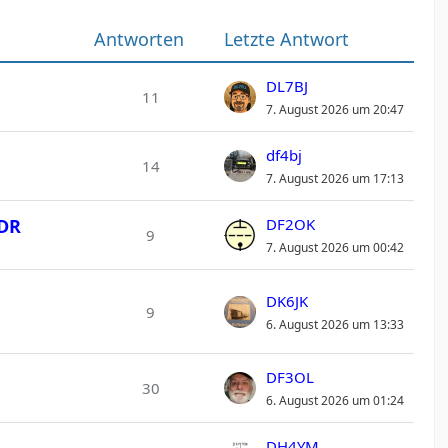
Antworten
Letzte Antwort
DL7BJ
11
7. August 2026 um 20:47
df4bj
14
7. August 2026 um 17:13
SDR
DF2OK
9
7. August 2026 um 00:42
DK6JK
9
6. August 2026 um 13:33
DF3OL
30
6. August 2026 um 01:24
DH4YM