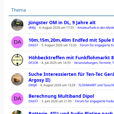
Thema
jüngster OM in DL, 9 Jahre alt
df4bj
4. August 2026 um 17:55
Amateurfunk in den Medi
10m,15m,20m,40m Endfed mit Spule 
DA6ST
5. August 2026 um 13:33
Forum für engagierte Fu
Höhbecktreffen mit Funkflohmarkt 8/'
DF2OK
8. Juli 2025 um 16:53
Veranstaltungen, Termine, T
Suche Interessierten für Ten-Tec Ger
Argosy II)
DK6JK
4. August 2026 um 13:29
FLOHMARKT und Tauschb
Berechnung Multiband Dipol
DA6ST
3. Juni 2026 um 21:05
Forum für engagierte Funka
Batterie, ATU und Audio Platine nac