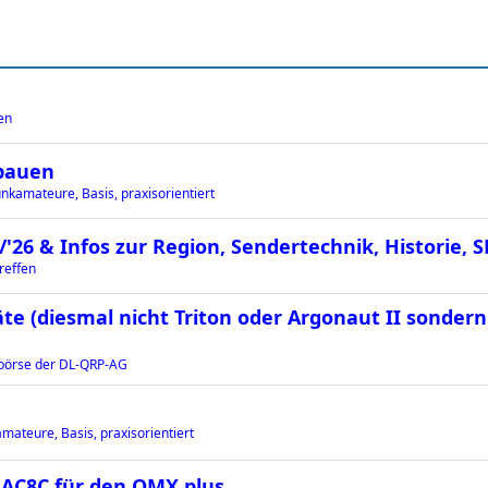
en
bauen
nkamateure, Basis, praxisorientiert
26 & Infos zur Region, Sendertechnik, Historie, 
reffen
äte (diesmal nicht Triton oder Argonaut II sondern
örse der DL-QRP-AG
mateure, Basis, praxisorientiert
h AC8C für den QMX plus