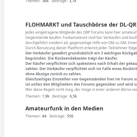
Themen
366
Beiträge
3,7k
FLOHMARKT und Tauschbörse der DL-QR
Jedes eingetragene Mitgliede des QRP Forums kann hier amateu
Gegenstände kaufen. Funkamateure sind fair. Verkaufen und kaufe
durchgeführt sondern als gegenseitige Hilfe von OM zu OM. Einer
Durch Benutzung dieser Plattform erkennt jeder Teilnehmer folg
Der Verkäufer gewährt grundsätzlich ein 3 wöchiges Rückga
begründen. Die Rücksendekosten trägt der Käufer.
Der Käufer verpflichtet sich spätestens nach Erhalt der ge
zahlen. Der Verkäufer verpflichtet sich im Falle eines Rückt
ohne Abzüge zurück zu zahlen.
Gleichzeitiges Einstellen von Gegenständen hier im Forum 
ist unfair den Mitgliedern des Forums gegenüber und wird sa
Wer diese Regeln nicht mag, der möge in einer anderen Börse ve
Themen
1,9k
Beiträge
6,5k
Amateurfunk in den Medien
Themen
84
Beiträge
556