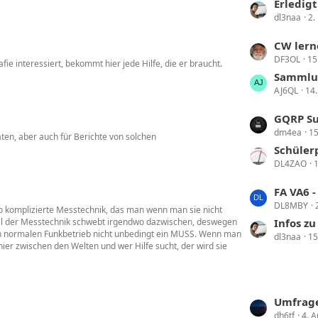
t
Erledigt!! Umz
e
e
dl3naa
2.
z
i
t
t
L
CW lern
e
r
DF3OL
15
e
e interessiert, bekommt hier jede Hilfe, die er braucht.
B
ä
t
Sammlun
e
g
AJ6QL
14.
z
i
e
t
t
L
GQRP Su
e
r
dm4ea
15
e
ten, aber auch für Berichte von solchen
B
ä
t
Schüler
e
g
DL4ZAO
1
z
i
e
t
t
L
FA VA6 - hat
e
r
DL8MBY
e
 so komplizierte Messtechnik, das man wenn man sie nicht
B
ä
ßteil der Messtechnik schwebt irgendwo dazwischen, deswegen
t
Infos z
e
g
den normalen Funkbetrieb nicht unbedingt ein MUSS. Wenn man
dl3naa
15
z
i
t hier zwischen den Welten und wer Hilfe sucht, der wird sie
e
t
t
e
r
B
ä
e
L
Umfrage
g
i
dh6tf
4. 
e