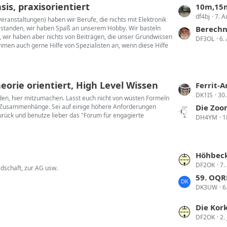
s, praxisorientiert
L
10m,15m
df4bj
7. A
e
ranstaltungen) haben wir Berufe, die nichts mit Elektronik
bestanden, wir haben Spaß an unserem Hobby. Wir basteln
t
Berechn
 wir haben aber nichts von Beiträgen, die unser Grundwissen
DF3OL
6.
z
hmen auch gerne Hilfe von Spezialisten an, wenn diese Hilfe
t
e
B
orie orientiert, High Level Wissen
e
L
Ferrit-
i
DK1IS
30.
e
laden, hier mitzumachen. Lasst euch nicht von wüsten Formeln
t
en Zusammenhänge. Sei auf einige höhere Anforderungen
t
Die Zoom-Y
 zurück und benutze lieber das "Forum für engagierte
r
DH4YM
1
z
ä
t
g
e
e
B
L
Höhbecktref
e
DF2OK
7.
e
dschaft, zur AG usw.
i
t
59. OQR
t
DK3UW
6
z
r
t
L
Die Korken
ä
e
DF2OK
2.
e
g
B