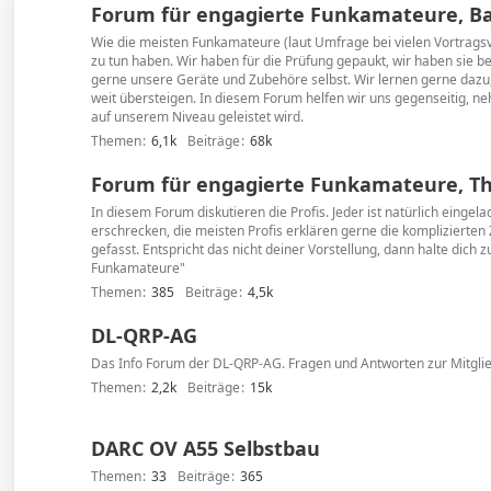
Forum für engagierte Funkamateure, Basi
Wie die meisten Funkamateure (laut Umfrage bei vielen Vortragsve
zu tun haben. Wir haben für die Prüfung gepaukt, wir haben sie 
gerne unsere Geräte und Zubehöre selbst. Wir lernen gerne dazu,
weit übersteigen. In diesem Forum helfen wir uns gegenseitig, ne
auf unserem Niveau geleistet wird.
Themen
6,1k
Beiträge
68k
Forum für engagierte Funkamateure, The
In diesem Forum diskutieren die Profis. Jeder ist natürlich einge
erschrecken, die meisten Profis erklären gerne die kompliziert
gefasst. Entspricht das nicht deiner Vorstellung, dann halte dich
Funkamateure"
Themen
385
Beiträge
4,5k
DL-QRP-AG
Das Info Forum der DL-QRP-AG. Fragen und Antworten zur Mitglie
Themen
2,2k
Beiträge
15k
DARC OV A55 Selbstbau
Themen
33
Beiträge
365