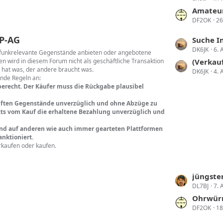
e
t
t
Amateu
r
DF2OK
26
z
ä
t
P-AG
L
Suche Interes
g
e
DK6JK
6. 
e
rfunkrelevante Gegenstände anbieten oder angebotene
e
B
n wird in diesem Forum nicht als geschäftliche Transaktion
t
(Verkauft
e
 hat was, der andere braucht was.
DK6JK
4. 
z
i
ende Regeln an:
t
berecht. Der Käufer muss die Rückgabe plausibel
t
e
r
kauften Gegenstände unverzüglich und ohne Abzüge zu
B
ä
ritts vom Kauf die erhaltene Bezahlung unverzüglich und
e
g
i
und auf anderen wie auch immer gearteten Plattformen
e
nktioniert.
t
rkaufen oder kaufen.
r
ä
g
L
jüngster
e
DL7BJ
7. 
e
t
Ohrwürm
DF2OK
18
z
t