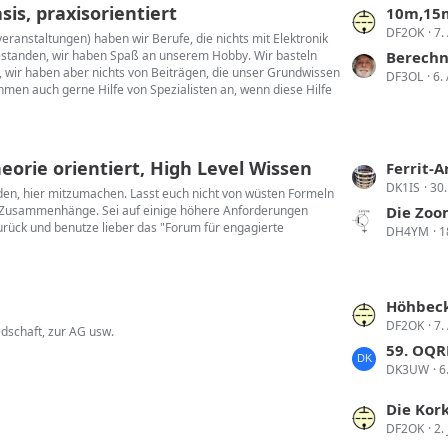
s, praxisorientiert
L
10m,15m
DF2OK
7.
e
ranstaltungen) haben wir Berufe, die nichts mit Elektronik
bestanden, wir haben Spaß an unserem Hobby. Wir basteln
t
Berechn
 wir haben aber nichts von Beiträgen, die unser Grundwissen
DF3OL
6.
z
hmen auch gerne Hilfe von Spezialisten an, wenn diese Hilfe
t
e
B
orie orientiert, High Level Wissen
e
L
Ferrit-
i
DK1IS
30.
e
laden, hier mitzumachen. Lasst euch nicht von wüsten Formeln
t
en Zusammenhänge. Sei auf einige höhere Anforderungen
t
Die Zoom-Y
 zurück und benutze lieber das "Forum für engagierte
r
DH4YM
1
z
ä
t
g
e
e
B
L
Höhbecktref
e
DF2OK
7.
e
dschaft, zur AG usw.
i
t
59. OQR
t
DK3UW
6
z
r
t
L
Die Korken
ä
e
DF2OK
2.
e
g
B