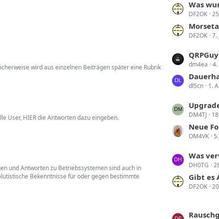
L
Was wur
e
DF2OK
25
e
B
t
Morseta
e
DF2OK
7.
z
i
t
t
L
QRPGuy
e
r
dm4ea
4.
e
licherweise wird aus einzelnen Beiträgen später eine Rubrik
B
ä
t
Dauerha
e
g
dl5cn
1. 
z
i
e
t
t
L
Upgrade
e
r
DM4TJ
18
e
alle User, HIER die Antworten dazu eingeben.
B
ä
t
Neue Fo
e
g
OM4VK
5
z
i
e
t
t
L
Was ver
e
r
DH0TG
2
e
gen und Antworten zu Betriebssystemen sind auch in
B
ä
lutistische Bekenntnisse für oder gegen bestimmte
t
Gibt es
e
g
DF2OK
20
z
i
e
t
t
e
r
L
Rauschg