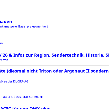
bauen
nkamateure, Basis, praxisorientiert
en
26 & Infos zur Region, Sendertechnik, Historie, 
reffen
äte (diesmal nicht Triton oder Argonaut II sondern
örse der DL-QRP-AG
mateure, Basis, praxisorientiert
h AC8C für den QMX plus