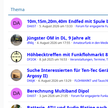
Thema
10m,15m,20m,40m Endfed mit Spule 
DA6ST
5. August 2026 um 13:33
Forum für engagierte Fu
jüngster OM in DL, 9 Jahre alt
df4bj
4. August 2026 um 17:55
Amateurfunk in den Medi
Höhbecktreffen mit Funkflohmarkt 8/'
DF2OK
8. Juli 2025 um 16:53
Veranstaltungen, Termine, T
Suche Interessierten für Ten-Tec Ger
Argosy II)
DK6JK
4. August 2026 um 13:29
FLOHMARKT und Tauschb
Berechnung Multiband Dipol
DA6ST
3. Juni 2026 um 21:05
Forum für engagierte Funka
Batterie, ATU und Audio Platine nac