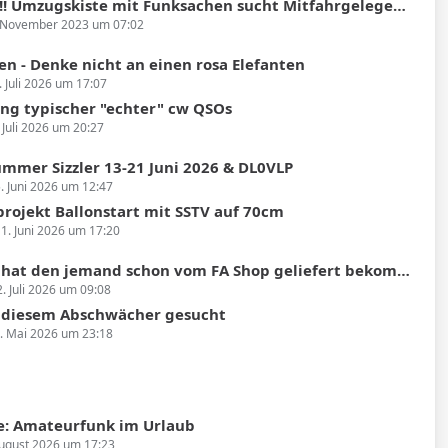
ugskiste mit Funksachen sucht Mitfahrgelegenheit Heidelberg nach Hüfingen (Donaueschingen)
 November 2023 um 07:02
en - Denke nicht an einen rosa Elefanten
. Juli 2026 um 17:07
g typischer "echter" cw QSOs
 Juli 2026 um 20:27
mmer Sizzler 13-21 Juni 2026 & DL0VLP
. Juni 2026 um 12:47
projekt Ballonstart mit SSTV auf 70cm
1. Juni 2026 um 17:20
 den jemand schon vom FA Shop geliefert bekommen und konnte das Gerät testen?
2. Juli 2026 um 09:08
u diesem Abschwächer gesucht
. Mai 2026 um 23:18
: Amateurfunk im Urlaub
August 2026 um 17:23