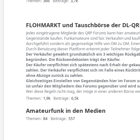
Themen
366
Beiträge
3,7k
FLOHMARKT und Tauschbörse der DL-QR
Jedes eingetragene Mitgliede des QRP Forums kann hier amateu
Gegenstände kaufen. Funkamateure sind fair. Verkaufen und kaufe
durchgeführt sondern als gegenseitige Hilfe von OM zu OM. Einer
Durch Benutzung dieser Plattform erkennt jeder Teilnehmer folg
Der Verkäufer gewährt grundsätzlich ein 3 wöchiges Rückga
begründen. Die Rücksendekosten trägt der Käufer.
Der Käufer verpflichtet sich spätestens nach Erhalt der ge
zahlen. Der Verkäufer verpflichtet sich im Falle eines Rückt
ohne Abzüge zurück zu zahlen.
Gleichzeitiges Einstellen von Gegenständen hier im Forum 
ist unfair den Mitgliedern des Forums gegenüber und wird sa
Wer diese Regeln nicht mag, der möge in einer anderen Börse ve
Themen
1,9k
Beiträge
6,5k
Amateurfunk in den Medien
Themen
84
Beiträge
557