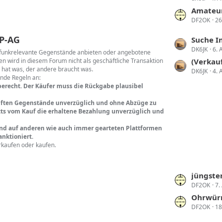
e
t
t
Amateu
r
DF2OK
26
z
ä
t
P-AG
L
Suche Interes
g
e
DK6JK
6. 
e
rfunkrelevante Gegenstände anbieten oder angebotene
e
B
n wird in diesem Forum nicht als geschäftliche Transaktion
t
(Verkauft
e
 hat was, der andere braucht was.
DK6JK
4. 
z
i
ende Regeln an:
t
berecht. Der Käufer muss die Rückgabe plausibel
t
e
r
kauften Gegenstände unverzüglich und ohne Abzüge zu
B
ä
ritts vom Kauf die erhaltene Bezahlung unverzüglich und
e
g
i
und auf anderen wie auch immer gearteten Plattformen
e
nktioniert.
t
rkaufen oder kaufen.
r
ä
g
L
jüngster
e
DF2OK
7.
e
t
Ohrwürm
DF2OK
18
z
t