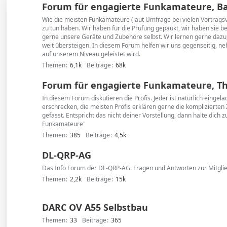
Forum für engagierte Funkamateure, Basi
Wie die meisten Funkamateure (laut Umfrage bei vielen Vortragsve
zu tun haben. Wir haben für die Prüfung gepaukt, wir haben sie 
gerne unsere Geräte und Zubehöre selbst. Wir lernen gerne dazu,
weit übersteigen. In diesem Forum helfen wir uns gegenseitig, ne
auf unserem Niveau geleistet wird.
Themen
6,1k
Beiträge
68k
Forum für engagierte Funkamateure, The
In diesem Forum diskutieren die Profis. Jeder ist natürlich einge
erschrecken, die meisten Profis erklären gerne die kompliziert
gefasst. Entspricht das nicht deiner Vorstellung, dann halte dich
Funkamateure"
Themen
385
Beiträge
4,5k
DL-QRP-AG
Das Info Forum der DL-QRP-AG. Fragen und Antworten zur Mitglie
Themen
2,2k
Beiträge
15k
DARC OV A55 Selbstbau
Themen
33
Beiträge
365