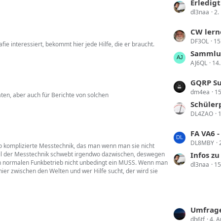
t
Erledigt!! Umz
e
e
dl3naa
2.
z
i
t
t
L
CW lern
e
r
DF3OL
15
e
e interessiert, bekommt hier jede Hilfe, die er braucht.
B
ä
t
Sammlun
e
g
AJ6QL
14.
z
i
e
t
t
L
GQRP Su
e
r
dm4ea
15
e
ten, aber auch für Berichte von solchen
B
ä
t
Schüler
e
g
DL4ZAO
1
z
i
e
t
t
L
FA VA6 - hat
e
r
DL8MBY
e
 so komplizierte Messtechnik, das man wenn man sie nicht
B
ä
ßteil der Messtechnik schwebt irgendwo dazwischen, deswegen
t
Infos z
e
g
den normalen Funkbetrieb nicht unbedingt ein MUSS. Wenn man
dl3naa
15
z
i
t hier zwischen den Welten und wer Hilfe sucht, der wird sie
e
t
t
e
r
B
ä
e
L
Umfrage
g
i
dh6tf
4. 
e