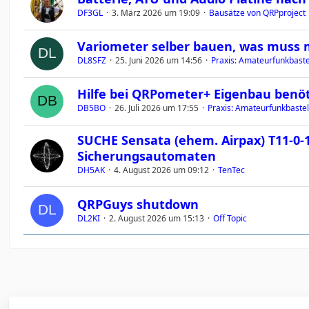
DF3GL
3. März 2026 um 19:09
Bausätze von QRPproject
Variometer selber bauen, was muss
DL8SFZ
25. Juni 2026 um 14:56
Praxis: Amateurfunkbastel
Hilfe bei QRPometer+ Eigenbau benöt
DB5BO
26. Juli 2026 um 17:55
Praxis: Amateurfunkbastel
SUCHE Sensata (ehem. Airpax) T11-0-1
Sicherungsautomaten
DH5AK
4. August 2026 um 09:12
TenTec
QRPGuys shutdown
DL2KI
2. August 2026 um 15:13
Off Topic