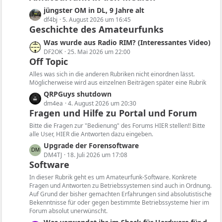
z
L
jüngster OM in DL, 9 Jahre alt
t
e
df4bj
5. August 2026 um 16:45
e
Geschichte des Amateurfunks
t
B
z
L
Was wurde aus Radio RIM? (Interessantes Video)
e
t
e
DF2OK
25. Mai 2026 um 22:00
i
e
Off Topic
t
t
B
z
Alles was sich in die anderen Rubriken nicht einordnen lässt.
r
e
t
Möglicherweise wird aus einzelnen Beiträgen später eine Rubrik
ä
i
e
L
QRPGuys shutdown
g
t
B
e
dm4ea
4. August 2026 um 20:30
e
r
e
Fragen und Hilfe zu Portal und Forum
t
ä
i
z
Bitte die Fragen zur "Bedienung" des Forums HIER stellen!! Bitte
g
t
t
alle User, HIER die Antworten dazu eingeben.
e
r
e
L
Upgrade der Forensoftware
ä
B
e
DM4TJ
18. Juli 2026 um 17:08
g
e
Software
t
e
i
z
In dieser Rubrik geht es um Amateurfunk-Software. Konkrete
t
t
Fragen und Antworten zu Betriebssystemen sind auch in Ordnung.
r
Auf Grund der bisher gemachten Erfahrungen sind absolutistische
e
ä
Bekenntnisse für oder gegen bestimmte Betriebssysteme hier im
B
Forum absolut unerwünscht.
g
e