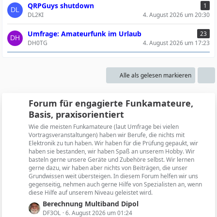
QRPGuys shutdown
1
DL2KI
4. August 2026 um 20:30
Umfrage: Amateurfunk im Urlaub
23
DH0TG
4. August 2026 um 17:23
Alle als gelesen markieren
Forum für engagierte Funkamateure,
Basis, praxisorientiert
Wie die meisten Funkamateure (laut Umfrage bei vielen
Vortragsveranstaltungen) haben wir Berufe, die nichts mit
Elektronik zu tun haben. Wir haben für die Prüfung gepaukt, wir
haben sie bestanden, wir haben Spaß an unserem Hobby. Wir
basteln gerne unsere Geräte und Zubehöre selbst. Wir lernen
gerne dazu, wir haben aber nichts von Beiträgen, die unser
Grundwissen weit übersteigen. In diesem Forum helfen wir uns
gegenseitig, nehmen auch gerne Hilfe von Spezialisten an, wenn
diese Hilfe auf unserem Niveau geleistet wird.
L
Berechnung Multiband Dipol
e
DF3OL
6. August 2026 um 01:24