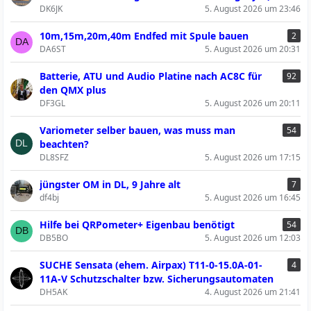
DK6JK
5. August 2026 um 23:46
10m,15m,20m,40m Endfed mit Spule bauen
2
DA6ST
5. August 2026 um 20:31
Batterie, ATU und Audio Platine nach AC8C für
92
den QMX plus
DF3GL
5. August 2026 um 20:11
Variometer selber bauen, was muss man
54
beachten?
DL8SFZ
5. August 2026 um 17:15
jüngster OM in DL, 9 Jahre alt
7
df4bj
5. August 2026 um 16:45
Hilfe bei QRPometer+ Eigenbau benötigt
54
DB5BO
5. August 2026 um 12:03
SUCHE Sensata (ehem. Airpax) T11-0-15.0A-01-
4
11A-V Schutzschalter bzw. Sicherungsautomaten
DH5AK
4. August 2026 um 21:41