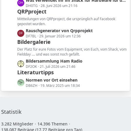
L
Was verwendet ihr im Shack für Hardware für die Software?
e
i
e
DH0TG
28. Juni 2026 um 21:16
t
QRPproject
t
r
z
ä
Mittteilungen von QRPproject, die ursprünglich auf Facebook
t
gepostet wurden.
g
e
L
Rauschgenerator von Qrpprojekt
e
B
e
DF7BL
29. Januar 2026 um 12:36
e
Bildergalerie
t
i
z
Der Platz für eure Fotos vom Equipment, von Euch, vom Shack, vom
t
t
Fieldday .... und was sonst noch gefällt.
r
e
L
Bildersammlung Ham Radio
ä
B
e
DF2OK
21. Juli 2026 um 21:46
g
e
Literaturtipps
t
e
i
z
L
Normen vor Ort einsehen
t
t
e
DB6ZH
19. März 2025 um 18:34
r
e
t
ä
B
z
g
e
t
e
i
e
Statistik
t
B
r
e
3.282 Mitglieder
14.396 Themen
ä
i
138.087 Beiträge (17,77 Beiträge pro Tag)