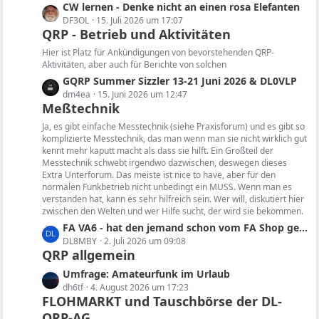
i
e
L
CW lernen - Denke nicht an einen rosa Elefanten
t
B
e
DF3OL
15. Juli 2026 um 17:07
r
e
QRP - Betrieb und Aktivitäten
t
ä
i
z
Hier ist Platz für Ankündigungen von bevorstehenden QRP-
g
t
t
Aktivitäten, aber auch für Berichte von solchen
e
r
e
L
GQRP Summer Sizzler 13-21 Juni 2026 & DL0VLP
ä
B
e
dm4ea
15. Juni 2026 um 12:47
g
e
Meßtechnik
t
e
i
z
Ja, es gibt einfache Messtechnik (siehe Praxisforum) und es gibt so
t
t
komplizierte Messtechnik, das man wenn man sie nicht wirklich gut
r
kennt mehr kaputt macht als dass sie hilft. Ein Großteil der
e
ä
Messtechnik schwebt irgendwo dazwischen, deswegen dieses
B
Extra Unterforum. Das meiste ist nice to have, aber für den
g
e
normalen Funkbetrieb nicht unbedingt ein MUSS. Wenn man es
e
i
verstanden hat, kann es sehr hilfreich sein. Wer will, diskutiert hier
t
zwischen den Welten und wer Hilfe sucht, der wird sie bekommen.
r
L
FA VA6 - hat den jemand schon vom FA Shop geliefert bekommen und konnte das Gerät testen?
ä
e
DL8MBY
2. Juli 2026 um 09:08
g
QRP allgemein
t
e
z
L
Umfrage: Amateurfunk im Urlaub
t
e
dh6tf
4. August 2026 um 17:23
e
FLOHMARKT und Tauschbörse der DL-
t
B
QRP-AG
z