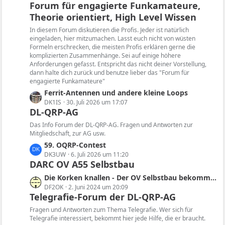
Forum für engagierte Funkamateure,
t
Theorie orientiert, High Level Wissen
z
t
In diesem Forum diskutieren die Profis. Jeder ist natürlich
e
eingeladen, hier mitzumachen. Lasst euch nicht von wüsten
B
Formeln erschrecken, die meisten Profis erklären gerne die
komplizierten Zusammenhänge. Sei auf einige höhere
e
Anforderungen gefasst. Entspricht das nicht deiner Vorstellung,
i
dann halte dich zurück und benutze lieber das "Forum für
t
engagierte Funkamateure"
r
L
Ferrit-Antennen und andere kleine Loops
ä
e
DK1IS
30. Juli 2026 um 17:07
g
DL-QRP-AG
t
e
z
Das Info Forum der DL-QRP-AG. Fragen und Antworten zur
t
Mitgliedschaft, zur AG usw.
e
L
59. OQRP-Contest
B
e
DK3UW
6. Juli 2026 um 11:20
e
DARC OV A55 Selbstbau
t
i
z
L
Die Korken knallen - Der OV Selbstbau bekommt im QRP-Forum einen eigenen Bereich
t
t
e
DF2OK
2. Juni 2024 um 20:09
r
e
Telegrafie-Forum der DL-QRP-AG
t
ä
B
z
Fragen und Antworten zum Thema Telegrafie. Wer sich für
g
e
t
Telegrafie interessiert, bekommt hier jede Hilfe, die er braucht.
e