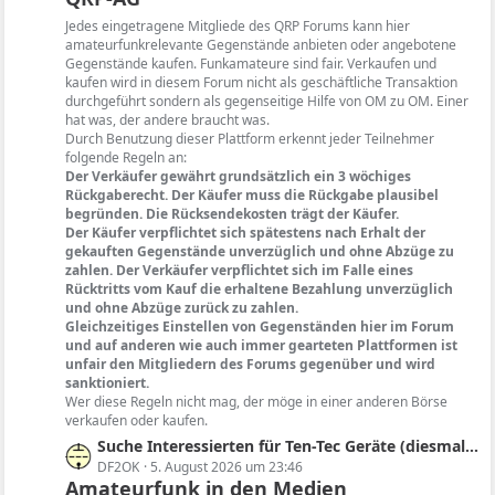
e
t
Jedes eingetragene Mitgliede des QRP Forums kann hier
i
e
amateurfunkrelevante Gegenstände anbieten oder angebotene
t
B
Gegenstände kaufen. Funkamateure sind fair. Verkaufen und
r
kaufen wird in diesem Forum nicht als geschäftliche Transaktion
e
ä
durchgeführt sondern als gegenseitige Hilfe von OM zu OM. Einer
i
hat was, der andere braucht was.
g
t
Durch Benutzung dieser Plattform erkennt jeder Teilnehmer
e
r
folgende Regeln an:
ä
Der Verkäufer gewährt grundsätzlich ein 3 wöchiges
g
Rückgaberecht. Der Käufer muss die Rückgabe plausibel
begründen. Die Rücksendekosten trägt der Käufer.
e
Der Käufer verpflichtet sich spätestens nach Erhalt der
gekauften Gegenstände unverzüglich und ohne Abzüge zu
zahlen. Der Verkäufer verpflichtet sich im Falle eines
Rücktritts vom Kauf die erhaltene Bezahlung unverzüglich
und ohne Abzüge zurück zu zahlen.
Gleichzeitiges Einstellen von Gegenständen hier im Forum
und auf anderen wie auch immer gearteten Plattformen ist
unfair den Mitgliedern des Forums gegenüber und wird
sanktioniert.
Wer diese Regeln nicht mag, der möge in einer anderen Börse
verkaufen oder kaufen.
L
Suche Interessierten für Ten-Tec Geräte (diesmal nicht Triton oder Argonaut II sondern Argosy II)
e
DF2OK
5. August 2026 um 23:46
Amateurfunk in den Medien
t