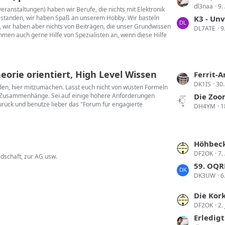
dl3naa
9.
e
ranstaltungen) haben wir Berufe, die nichts mit Elektronik
bestanden, wir haben Spaß an unserem Hobby. Wir basteln
t
K3 - Un
 wir haben aber nichts von Beiträgen, die unser Grundwissen
DL7ATE
9
z
hmen auch gerne Hilfe von Spezialisten an, wenn diese Hilfe
t
e
B
orie orientiert, High Level Wissen
e
L
Ferrit-
i
DK1IS
30.
e
laden, hier mitzumachen. Lasst euch nicht von wüsten Formeln
t
en Zusammenhänge. Sei auf einige höhere Anforderungen
t
Die Zoom-Y
 zurück und benutze lieber das "Forum für engagierte
r
DH4YM
1
z
ä
t
g
e
e
B
L
Höhbecktref
e
DF2OK
7.
e
dschaft, zur AG usw.
i
t
59. OQR
t
DK3UW
6
z
r
t
L
Die Korken
ä
e
DF2OK
2.
e
g
B
t
Erledigt!! Umz
e
e