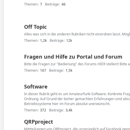
Themen
7
Beiträge
46
Off Topic
Alles was sich in die anderen Rubriken nicht einordnen lässt. Mög
Themen
1,2k
Beiträge
12k
Fragen und Hilfe zu Portal und Forum
Bitte die Fragen zur "Bedienung" des Forums HIER stellen!! Bitte 
Themen
167
Beiträge
1,5k
Software
In dieser Rubrik geht es um Amateurfunk-Software. Konkrete Fra
Ordnung. Auf Grund der bisher gemachten Erfahrungen sind abso
Betriebssysteme hier im Forum absolut unerwünscht.
Themen
372
Beiträge
3,4k
QRPproject
Mittteilungen von QRPproject, die ursprünglich auf Facebook gep