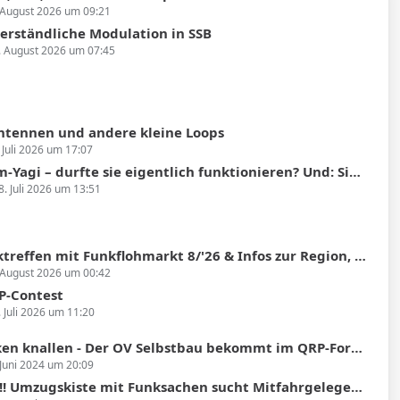
 August 2026 um 09:21
verständliche Modulation in SSB
. August 2026 um 07:45
Antennen und andere kleine Loops
 Juli 2026 um 17:07
agi – durfte sie eigentlich funktionieren? Und: Simulatoren gesucht!
8. Juli 2026 um 13:51
fen mit Funkflohmarkt 8/'26 & Infos zur Region, Sendertechnik, Historie, SDR
 August 2026 um 00:42
P-Contest
. Juli 2026 um 11:20
 knallen - Der OV Selbstbau bekommt im QRP-Forum einen eigenen Bereich
 Juni 2024 um 20:09
ugskiste mit Funksachen sucht Mitfahrgelegenheit Heidelberg nach Hüfingen (Donaueschingen)