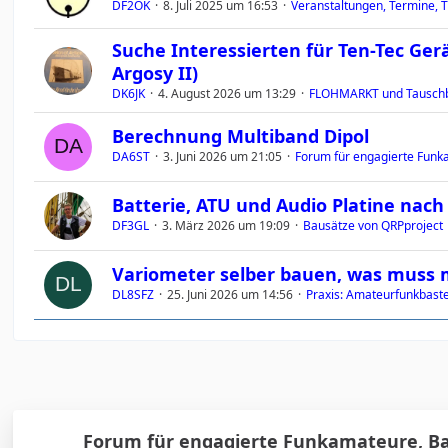
DF2OK
8. Juli 2025 um 16:53
Veranstaltungen, Termine, T
Suche Interessierten für Ten-Tec Ger
Argosy II)
DK6JK
4. August 2026 um 13:29
FLOHMARKT und Tauschb
Berechnung Multiband Dipol
DA6ST
3. Juni 2026 um 21:05
Forum für engagierte Funka
Batterie, ATU und Audio Platine nac
DF3GL
3. März 2026 um 19:09
Bausätze von QRPproject
Variometer selber bauen, was muss
DL8SFZ
25. Juni 2026 um 14:56
Praxis: Amateurfunkbastel
Forum für engagierte Funkamateure, Basi