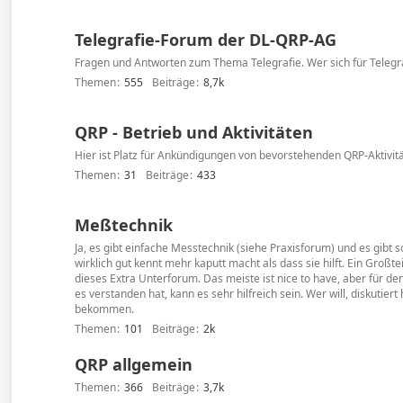
Telegrafie-Forum der DL-QRP-AG
Fragen und Antworten zum Thema Telegrafie. Wer sich für Telegrafi
Themen
555
Beiträge
8,7k
QRP - Betrieb und Aktivitäten
Hier ist Platz für Ankündigungen von bevorstehenden QRP-Aktivitä
Themen
31
Beiträge
433
Meßtechnik
Ja, es gibt einfache Messtechnik (siehe Praxisforum) und es gibt
wirklich gut kennt mehr kaputt macht als dass sie hilft. Ein Gro
dieses Extra Unterforum. Das meiste ist nice to have, aber für 
es verstanden hat, kann es sehr hilfreich sein. Wer will, diskutier
bekommen.
Themen
101
Beiträge
2k
QRP allgemein
Themen
366
Beiträge
3,7k