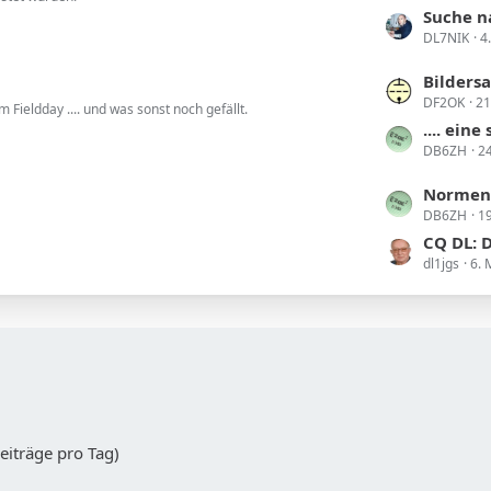
e
g
t
Suche n
i
e
DL7NIK
4
z
t
t
r
L
Bilders
e
ä
DF2OK
21
e
Fieldday .... und was sonst noch gefällt.
B
g
t
.... ein
e
e
DB6ZH
24
z
i
t
t
L
Normen 
e
r
DB6ZH
19
e
B
ä
t
CQ DL: D
e
g
dl1jgs
6. 
z
i
e
t
t
e
r
B
ä
e
g
i
e
t
r
eiträge pro Tag)
ä
g