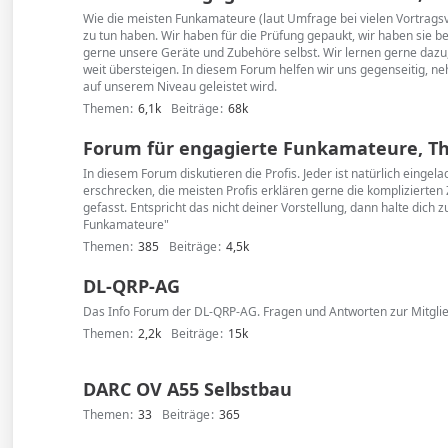
Wie die meisten Funkamateure (laut Umfrage bei vielen Vortragsve
zu tun haben. Wir haben für die Prüfung gepaukt, wir haben sie 
gerne unsere Geräte und Zubehöre selbst. Wir lernen gerne dazu,
weit übersteigen. In diesem Forum helfen wir uns gegenseitig, ne
auf unserem Niveau geleistet wird.
Themen
6,1k
Beiträge
68k
Forum für engagierte Funkamateure, The
In diesem Forum diskutieren die Profis. Jeder ist natürlich einge
erschrecken, die meisten Profis erklären gerne die kompliziert
gefasst. Entspricht das nicht deiner Vorstellung, dann halte dich
Funkamateure"
Themen
385
Beiträge
4,5k
DL-QRP-AG
Das Info Forum der DL-QRP-AG. Fragen und Antworten zur Mitglie
Themen
2,2k
Beiträge
15k
DARC OV A55 Selbstbau
Themen
33
Beiträge
365