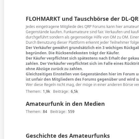
FLOHMARKT und Tauschbörse der DL-QR
Jedes eingetragene Mitgliede des QRP Forums kann hier amateu
Gegenstände kaufen. Funkamateure sind fair. Verkaufen und kaufe
durchgeführt sondern als gegenseitige Hilfe von OM zu OM. Einer
Durch Benutzung dieser Plattform erkennt jeder Teilnehmer folg
Der Verkäufer gewährt grundsätzlich ein 3 wöchiges Rückga
begründen. Die Rücksendekosten trägt der Käufer.
Der Käufer verpflichtet sich spätestens nach Erhalt der ge
zahlen. Der Verkäufer verpflichtet sich im Falle eines Rückt
ohne Abzüge zurück zu zahlen.
Gleichzeitiges Einstellen von Gegenständen hier im Forum 
ist unfair den Mitgliedern des Forums gegenüber und wird sa
Wer diese Regeln nicht mag, der möge in einer anderen Börse ve
Themen
1,9k
Beiträge
6,5k
Amateurfunk in den Medien
Themen
84
Beiträge
559
Geschichte des Amateurfunks