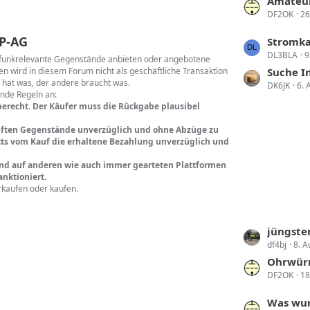
t
t
Amateu
r
DF2OK
26
z
ä
t
P-AG
L
Stromka
g
e
DL3BLA
9
e
rfunkrelevante Gegenstände anbieten oder angebotene
e
B
n wird in diesem Forum nicht als geschäftliche Transaktion
t
Suche Interes
e
 hat was, der andere braucht was.
DK6JK
6. 
z
i
ende Regeln an:
t
berecht. Der Käufer muss die Rückgabe plausibel
t
e
r
kauften Gegenstände unverzüglich und ohne Abzüge zu
B
ä
ritts vom Kauf die erhaltene Bezahlung unverzüglich und
e
g
i
und auf anderen wie auch immer gearteten Plattformen
e
nktioniert.
t
rkaufen oder kaufen.
r
ä
g
L
jüngster
e
df4bj
8. A
e
t
Ohrwürm
DF2OK
18
z
t
L
Was wur
e