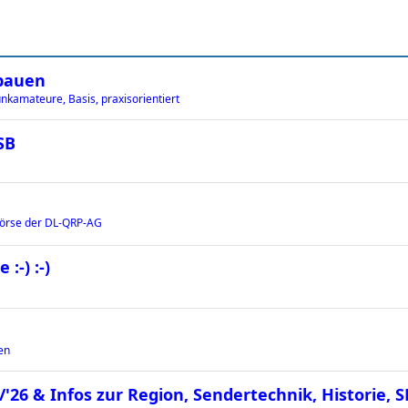
bauen
nkamateure, Basis, praxisorientiert
SB
örse der DL-QRP-AG
-) :-)
en
26 & Infos zur Region, Sendertechnik, Historie, 