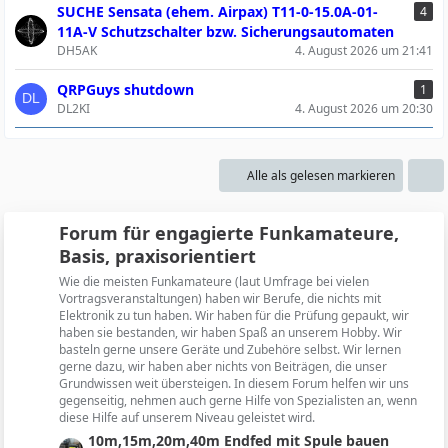
SUCHE Sensata (ehem. Airpax) T11-0-15.0A-01-
4
11A-V Schutzschalter bzw. Sicherungsautomaten
DH5AK
4. August 2026 um 21:41
QRPGuys shutdown
1
DL2KI
4. August 2026 um 20:30
Alle als gelesen markieren
Forum für engagierte Funkamateure,
Basis, praxisorientiert
Wie die meisten Funkamateure (laut Umfrage bei vielen
Vortragsveranstaltungen) haben wir Berufe, die nichts mit
Elektronik zu tun haben. Wir haben für die Prüfung gepaukt, wir
haben sie bestanden, wir haben Spaß an unserem Hobby. Wir
basteln gerne unsere Geräte und Zubehöre selbst. Wir lernen
gerne dazu, wir haben aber nichts von Beiträgen, die unser
Grundwissen weit übersteigen. In diesem Forum helfen wir uns
gegenseitig, nehmen auch gerne Hilfe von Spezialisten an, wenn
diese Hilfe auf unserem Niveau geleistet wird.
L
10m,15m,20m,40m Endfed mit Spule bauen