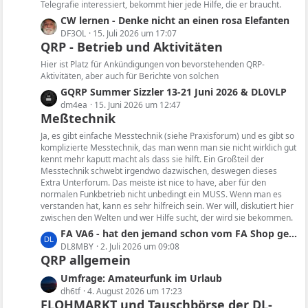
e
t
Telegrafie interessiert, bekommt hier jede Hilfe, die er braucht.
e
i
e
L
CW lernen - Denke nicht an einen rosa Elefanten
t
B
e
DF3OL
15. Juli 2026 um 17:07
r
e
QRP - Betrieb und Aktivitäten
t
ä
i
z
Hier ist Platz für Ankündigungen von bevorstehenden QRP-
g
t
t
Aktivitäten, aber auch für Berichte von solchen
e
r
e
L
GQRP Summer Sizzler 13-21 Juni 2026 & DL0VLP
ä
B
e
dm4ea
15. Juni 2026 um 12:47
g
e
Meßtechnik
t
e
i
z
Ja, es gibt einfache Messtechnik (siehe Praxisforum) und es gibt so
t
t
komplizierte Messtechnik, das man wenn man sie nicht wirklich gut
r
kennt mehr kaputt macht als dass sie hilft. Ein Großteil der
e
ä
Messtechnik schwebt irgendwo dazwischen, deswegen dieses
B
Extra Unterforum. Das meiste ist nice to have, aber für den
g
e
normalen Funkbetrieb nicht unbedingt ein MUSS. Wenn man es
e
i
verstanden hat, kann es sehr hilfreich sein. Wer will, diskutiert hier
t
zwischen den Welten und wer Hilfe sucht, der wird sie bekommen.
r
L
FA VA6 - hat den jemand schon vom FA Shop geliefert bekommen und konnte das Gerät testen?
ä
e
DL8MBY
2. Juli 2026 um 09:08
g
QRP allgemein
t
e
z
L
Umfrage: Amateurfunk im Urlaub
t
e
dh6tf
4. August 2026 um 17:23
e
FLOHMARKT und Tauschbörse der DL-
t