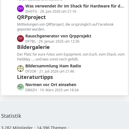
g
e
L
Was verwendet ihr im Shack für Hardware für die Software?
e
i
e
DH0TG
28. Juni 2026 um 21:16
t
QRPproject
t
r
z
ä
Mittteilungen von QRPproject, die ursprünglich auf Facebook
t
gepostet wurden.
g
e
L
Rauschgenerator von Qrpprojekt
e
B
e
DF7BL
29. Januar 2026 um 12:36
e
Bildergalerie
t
i
z
Der Platz für eure Fotos vom Equipment, von Euch, vom Shack, vom
t
t
Fieldday .... und was sonst noch gefällt.
r
e
L
Bildersammlung Ham Radio
ä
B
e
DF2OK
21. Juli 2026 um 21:46
g
e
Literaturtipps
t
e
i
z
L
Normen vor Ort einsehen
t
t
e
DB6ZH
19. März 2025 um 18:34
r
e
t
ä
B
z
g
e
t
e
i
e
Statistik
t
B
r
e
3.282 Mitglieder
14.396 Themen