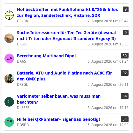
Höhbecktreffen mit Funkflohmarkt 8/'26 & Infos
9
zur Region, Sendertechnik, Historie, SDR
DF2OK
7. August 2026 um 00:42
Suche Interessierten für Ten-Tec Geräte (diesmal
9
nicht Triton oder Argonaut II sondern Argosy II)
DK6JK
6. August 2026 um 13:33
Berechnung Multiband Dipol
30
DA6ST
6. August 2026 um 01:24
Batterie, ATU und Audio Platine nach AC8C für
92
den QMX plus
DF3GL
5. August 2026 um 20:11
Variometer selber bauen, was muss man
54
beachten?
DL8SFZ
5. August 2026 um 17:15
Hilfe bei QRPometer+ Eigenbau benötigt
54
DB5BO
5. August 2026 um 12:03