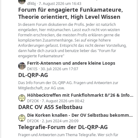
e
df4bj
7. August 2026 um 16:43
Forum für engagierte Funkamateure,
t
Theorie orientiert, High Level Wissen
z
t
In diesem Forum diskutieren die Profis. Jeder ist natürlich
e
eingeladen, hier mitzumachen. Lasst euch nicht von wüsten
B
Formeln erschrecken, die meisten Profis erklären gerne die
komplizierten Zusammenhänge. Sei auf einige höhere
e
Anforderungen gefasst. Entspricht das nicht deiner Vorstellung,
i
dann halte dich zurück und benutze lieber das "Forum für
t
engagierte Funkamateure"
r
L
Ferrit-Antennen und andere kleine Loops
ä
e
DK1IS
30. Juli 2026 um 17:07
g
DL-QRP-AG
t
e
z
Das Info Forum der DL-QRP-AG. Fragen und Antworten zur
t
Mitgliedschaft, zur AG usw.
e
L
Höhbecktreffen mit Funkflohmarkt 8/'26 & Infos zur Region, Sendertechnik, Historie, SDR
B
e
DF2OK
7. August 2026 um 00:42
e
DARC OV A55 Selbstbau
t
i
z
L
Die Korken knallen - Der OV Selbstbau bekommt im QRP-Forum einen eigenen Bereich
t
t
e
DF2OK
2. Juni 2024 um 20:09
r
e
Telegrafie-Forum der DL-QRP-AG
t
ä
B
z
Fragen und Antworten zum Thema Telegrafie. Wer sich für
g