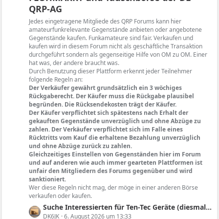
B
QRP-AG
z
e
t
Jedes eingetragene Mitgliede des QRP Forums kann hier
i
e
amateurfunkrelevante Gegenstände anbieten oder angebotene
t
B
Gegenstände kaufen. Funkamateure sind fair. Verkaufen und
r
kaufen wird in diesem Forum nicht als geschäftliche Transaktion
e
ä
durchgeführt sondern als gegenseitige Hilfe von OM zu OM. Einer
i
hat was, der andere braucht was.
g
t
Durch Benutzung dieser Plattform erkennt jeder Teilnehmer
e
r
folgende Regeln an:
ä
Der Verkäufer gewährt grundsätzlich ein 3 wöchiges
g
Rückgaberecht. Der Käufer muss die Rückgabe plausibel
begründen. Die Rücksendekosten trägt der Käufer.
e
Der Käufer verpflichtet sich spätestens nach Erhalt der
gekauften Gegenstände unverzüglich und ohne Abzüge zu
zahlen. Der Verkäufer verpflichtet sich im Falle eines
Rücktritts vom Kauf die erhaltene Bezahlung unverzüglich
und ohne Abzüge zurück zu zahlen.
Gleichzeitiges Einstellen von Gegenständen hier im Forum
und auf anderen wie auch immer gearteten Plattformen ist
unfair den Mitgliedern des Forums gegenüber und wird
sanktioniert.
Wer diese Regeln nicht mag, der möge in einer anderen Börse
verkaufen oder kaufen.
L
Suche Interessierten für Ten-Tec Geräte (diesmal nicht Triton oder Argonaut II sondern Argosy II)
e
DK6JK
6. August 2026 um 13:33