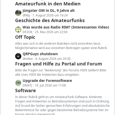
Amateurfunk in den Medien
t
z
L
jüngster OM in DL, 9 Jahre alt
t
e
df4bj
7. August 2026 um 16:24
e
Geschichte des Amateurfunks
t
B
z
L
Was wurde aus Radio RIM? (Interessantes Video)
e
t
e
DF2OK
25. Mai 2026 um 22:00
i
e
Off Topic
t
t
B
z
Alles was sich in die anderen Rubriken nicht einordnen lässt.
r
e
t
Möglicherweise wird aus einzelnen Beiträgen später eine Rubrik
ä
i
e
L
QRPGuys shutdown
g
t
B
e
dm4ea
4. August 2026 um 20:30
e
r
e
Fragen und Hilfe zu Portal und Forum
t
ä
i
z
Bitte die Fragen zur "Bedienung" des Forums HIER stellen!! Bitte
g
t
t
alle User, HIER die Antworten dazu eingeben.
e
r
e
L
Upgrade der Forensoftware
ä
B
e
DM4TJ
18. Juli 2026 um 17:08
g
e
Software
t
e
i
z
In dieser Rubrik geht es um Amateurfunk-Software. Konkrete
t
t
Fragen und Antworten zu Betriebssystemen sind auch in Ordnung.
r
Auf Grund der bisher gemachten Erfahrungen sind absolutistische
e
ä
Bekenntnisse für oder gegen bestimmte Betriebssysteme hier im
B
Forum absolut unerwünscht.