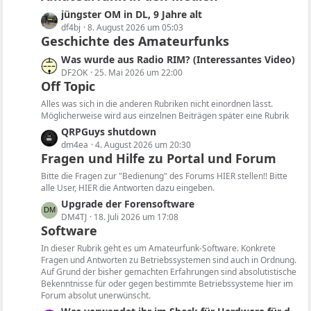
z
L
jüngster OM in DL, 9 Jahre alt
t
e
df4bj
8. August 2026 um 05:03
e
Geschichte des Amateurfunks
t
B
z
L
Was wurde aus Radio RIM? (Interessantes Video)
e
t
e
DF2OK
25. Mai 2026 um 22:00
i
e
Off Topic
t
t
B
z
Alles was sich in die anderen Rubriken nicht einordnen lässt.
r
e
t
Möglicherweise wird aus einzelnen Beiträgen später eine Rubrik
ä
i
e
L
QRPGuys shutdown
g
t
B
e
dm4ea
4. August 2026 um 20:30
e
r
e
Fragen und Hilfe zu Portal und Forum
t
ä
i
z
Bitte die Fragen zur "Bedienung" des Forums HIER stellen!! Bitte
g
t
t
alle User, HIER die Antworten dazu eingeben.
e
r
e
L
Upgrade der Forensoftware
ä
B
e
DM4TJ
18. Juli 2026 um 17:08
g
e
Software
t
e
i
z
In dieser Rubrik geht es um Amateurfunk-Software. Konkrete
t
t
Fragen und Antworten zu Betriebssystemen sind auch in Ordnung.
r
Auf Grund der bisher gemachten Erfahrungen sind absolutistische
e
ä
Bekenntnisse für oder gegen bestimmte Betriebssysteme hier im
B
Forum absolut unerwünscht.
g
e