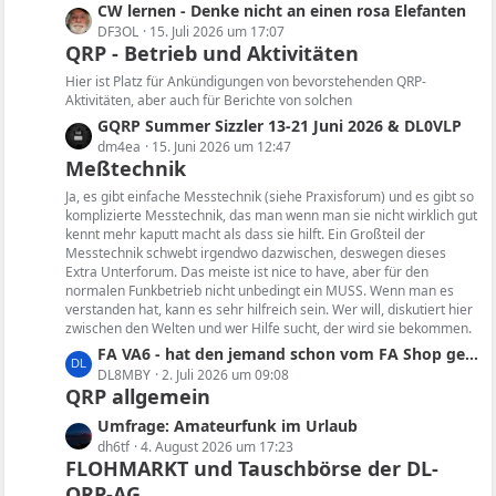
i
e
L
CW lernen - Denke nicht an einen rosa Elefanten
t
B
e
DF3OL
15. Juli 2026 um 17:07
r
e
QRP - Betrieb und Aktivitäten
t
ä
i
z
Hier ist Platz für Ankündigungen von bevorstehenden QRP-
g
t
t
Aktivitäten, aber auch für Berichte von solchen
e
r
e
L
GQRP Summer Sizzler 13-21 Juni 2026 & DL0VLP
ä
B
e
dm4ea
15. Juni 2026 um 12:47
g
e
Meßtechnik
t
e
i
z
Ja, es gibt einfache Messtechnik (siehe Praxisforum) und es gibt so
t
t
komplizierte Messtechnik, das man wenn man sie nicht wirklich gut
r
kennt mehr kaputt macht als dass sie hilft. Ein Großteil der
e
ä
Messtechnik schwebt irgendwo dazwischen, deswegen dieses
B
Extra Unterforum. Das meiste ist nice to have, aber für den
g
e
normalen Funkbetrieb nicht unbedingt ein MUSS. Wenn man es
e
i
verstanden hat, kann es sehr hilfreich sein. Wer will, diskutiert hier
t
zwischen den Welten und wer Hilfe sucht, der wird sie bekommen.
r
L
FA VA6 - hat den jemand schon vom FA Shop geliefert bekommen und konnte das Gerät testen?
ä
e
DL8MBY
2. Juli 2026 um 09:08
g
QRP allgemein
t
e
z
L
Umfrage: Amateurfunk im Urlaub
t
e
dh6tf
4. August 2026 um 17:23
e
FLOHMARKT und Tauschbörse der DL-
t
B
QRP-AG
z