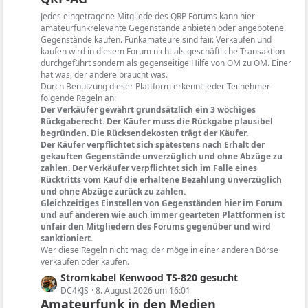
e
t
Jedes eingetragene Mitgliede des QRP Forums kann hier
i
e
amateurfunkrelevante Gegenstände anbieten oder angebotene
t
B
Gegenstände kaufen. Funkamateure sind fair. Verkaufen und
r
kaufen wird in diesem Forum nicht als geschäftliche Transaktion
e
ä
durchgeführt sondern als gegenseitige Hilfe von OM zu OM. Einer
i
hat was, der andere braucht was.
g
t
Durch Benutzung dieser Plattform erkennt jeder Teilnehmer
e
r
folgende Regeln an:
ä
Der Verkäufer gewährt grundsätzlich ein 3 wöchiges
g
Rückgaberecht. Der Käufer muss die Rückgabe plausibel
begründen. Die Rücksendekosten trägt der Käufer.
e
Der Käufer verpflichtet sich spätestens nach Erhalt der
gekauften Gegenstände unverzüglich und ohne Abzüge zu
zahlen. Der Verkäufer verpflichtet sich im Falle eines
Rücktritts vom Kauf die erhaltene Bezahlung unverzüglich
und ohne Abzüge zurück zu zahlen.
Gleichzeitiges Einstellen von Gegenständen hier im Forum
und auf anderen wie auch immer gearteten Plattformen ist
unfair den Mitgliedern des Forums gegenüber und wird
sanktioniert.
Wer diese Regeln nicht mag, der möge in einer anderen Börse
verkaufen oder kaufen.
L
Stromkabel Kenwood TS-820 gesucht
e
DC4KJS
8. August 2026 um 16:01
Amateurfunk in den Medien
t