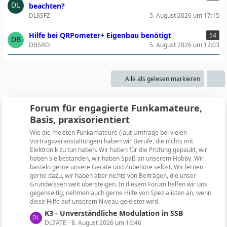
beachten?
DL8SFZ
5. August 2026 um 17:15
Hilfe bei QRPometer+ Eigenbau benötigt
54
DB5BO
5. August 2026 um 12:03
Alle als gelesen markieren
Forum für engagierte Funkamateure,
Basis, praxisorientiert
Wie die meisten Funkamateure (laut Umfrage bei vielen
Vortragsveranstaltungen) haben wir Berufe, die nichts mit
Elektronik zu tun haben. Wir haben für die Prüfung gepaukt, wir
haben sie bestanden, wir haben Spaß an unserem Hobby. Wir
basteln gerne unsere Geräte und Zubehöre selbst. Wir lernen
gerne dazu, wir haben aber nichts von Beiträgen, die unser
Grundwissen weit übersteigen. In diesem Forum helfen wir uns
gegenseitig, nehmen auch gerne Hilfe von Spezialisten an, wenn
diese Hilfe auf unserem Niveau geleistet wird.
L
K3 - Unverständliche Modulation in SSB
e
DL7ATE
8. August 2026 um 16:46