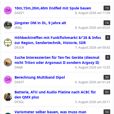
10m,15m,20m,40m Endfed mit Spule bauen
19
DA6ST
8. August 2026 um 11:59
jüngster OM in DL, 9 Jahre alt
14
df4bj
8. August 2026 um 05:03
Höhbecktreffen mit Funkflohmarkt 8/'26 & Infos
9
zur Region, Sendertechnik, Historie, SDR
DF2OK
7. August 2026 um 00:42
Suche Interessierten für Ten-Tec Geräte (diesmal
9
nicht Triton oder Argonaut II sondern Argosy II)
DK6JK
6. August 2026 um 13:33
Berechnung Multiband Dipol
30
DA6ST
6. August 2026 um 01:24
Batterie, ATU und Audio Platine nach AC8C für
92
den QMX plus
DF3GL
5. August 2026 um 20:11
Variometer selber bauen, was muss man
54