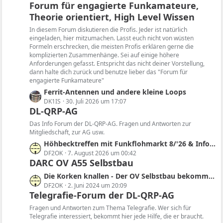
Forum für engagierte Funkamateure,
t
Theorie orientiert, High Level Wissen
z
t
In diesem Forum diskutieren die Profis. Jeder ist natürlich
e
eingeladen, hier mitzumachen. Lasst euch nicht von wüsten
B
Formeln erschrecken, die meisten Profis erklären gerne die
komplizierten Zusammenhänge. Sei auf einige höhere
e
Anforderungen gefasst. Entspricht das nicht deiner Vorstellung,
i
dann halte dich zurück und benutze lieber das "Forum für
t
engagierte Funkamateure"
r
L
Ferrit-Antennen und andere kleine Loops
ä
e
DK1IS
30. Juli 2026 um 17:07
g
DL-QRP-AG
t
e
z
Das Info Forum der DL-QRP-AG. Fragen und Antworten zur
t
Mitgliedschaft, zur AG usw.
e
L
Höhbecktreffen mit Funkflohmarkt 8/'26 & Infos zur Region, Sendertechnik, Historie, SDR
B
e
DF2OK
7. August 2026 um 00:42
e
DARC OV A55 Selbstbau
t
i
z
L
Die Korken knallen - Der OV Selbstbau bekommt im QRP-Forum einen eigenen Bereich
t
t
e
DF2OK
2. Juni 2024 um 20:09
r
e
Telegrafie-Forum der DL-QRP-AG
t
ä
B
z
Fragen und Antworten zum Thema Telegrafie. Wer sich für
g
e
t
Telegrafie interessiert, bekommt hier jede Hilfe, die er braucht.
e