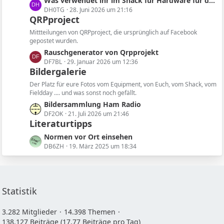
L
Was verwendet ihr im Shack für Hardware für die Software?
e
i
e
DH0TG
28. Juni 2026 um 21:16
t
QRPproject
t
r
z
ä
Mittteilungen von QRPproject, die ursprünglich auf Facebook
t
gepostet wurden.
g
e
L
Rauschgenerator von Qrpprojekt
e
B
e
DF7BL
29. Januar 2026 um 12:36
e
Bildergalerie
t
i
z
Der Platz für eure Fotos vom Equipment, von Euch, vom Shack, vom
t
t
Fieldday .... und was sonst noch gefällt.
r
e
L
Bildersammlung Ham Radio
ä
B
e
DF2OK
21. Juli 2026 um 21:46
g
e
Literaturtipps
t
e
i
z
L
Normen vor Ort einsehen
t
t
e
DB6ZH
19. März 2025 um 18:34
r
e
t
ä
B
z
g
e
t
e
i
e
Statistik
t
B
r
e
3.282 Mitglieder
14.398 Themen
ä
i
138.127 Beiträge (17,77 Beiträge pro Tag)