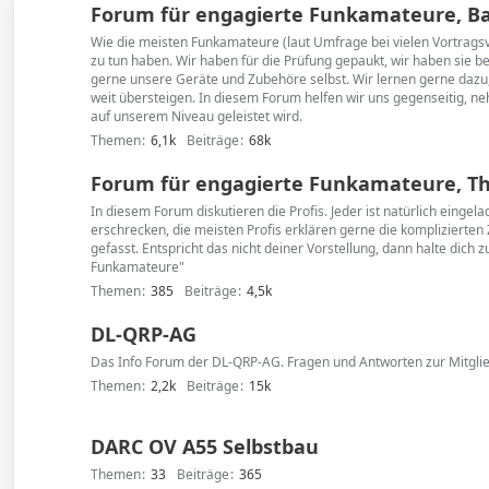
Forum für engagierte Funkamateure, Basi
Wie die meisten Funkamateure (laut Umfrage bei vielen Vortragsve
zu tun haben. Wir haben für die Prüfung gepaukt, wir haben sie 
gerne unsere Geräte und Zubehöre selbst. Wir lernen gerne dazu,
weit übersteigen. In diesem Forum helfen wir uns gegenseitig, ne
auf unserem Niveau geleistet wird.
Themen
6,1k
Beiträge
68k
Forum für engagierte Funkamateure, The
In diesem Forum diskutieren die Profis. Jeder ist natürlich einge
erschrecken, die meisten Profis erklären gerne die kompliziert
gefasst. Entspricht das nicht deiner Vorstellung, dann halte dich
Funkamateure"
Themen
385
Beiträge
4,5k
DL-QRP-AG
Das Info Forum der DL-QRP-AG. Fragen und Antworten zur Mitglie
Themen
2,2k
Beiträge
15k
DARC OV A55 Selbstbau
Themen
33
Beiträge
365