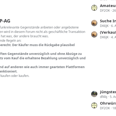
e
t
t
Amateu
r
DF2OK
26
z
ä
t
P-AG
L
Suche Interes
g
e
DK6JK
6. 
e
rfunkrelevante Gegenstände anbieten oder angebotene
e
B
n wird in diesem Forum nicht als geschäftliche Transaktion
t
(Verkauft
e
 hat was, der andere braucht was.
DK6JK
4. 
z
i
ende Regeln an:
t
berecht. Der Käufer muss die Rückgabe plausibel
t
e
r
kauften Gegenstände unverzüglich und ohne Abzüge zu
B
ä
ritts vom Kauf die erhaltene Bezahlung unverzüglich und
e
g
i
und auf anderen wie auch immer gearteten Plattformen
e
nktioniert.
t
rkaufen oder kaufen.
r
ä
g
L
jüngster
e
df4bj
5. A
e
t
Ohrwürm
DF2OK
18
z
t