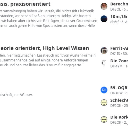
s, praxisorientiert
L
Berechn
DF3OL
6.
e
ranstaltungen) haben wir Berufe, die nichts mit Elektronik
bestanden, wir haben Spaß an unserem Hobby. Wir basteln
t
10m,15m
 wir haben aber nichts von Beiträgen, die unser Grundwissen
dh6tf
5. 
z
hmen auch gerne Hilfe von Spezialisten an, wenn diese Hilfe
t
e
B
orie orientiert, High Level Wissen
e
L
Ferrit-
i
DK1IS
30.
e
laden, hier mitzumachen. Lasst euch nicht von wüsten Formeln
t
en Zusammenhänge. Sei auf einige höhere Anforderungen
t
Die Zoom-Y
 zurück und benutze lieber das "Forum für engagierte
r
DH4YM
1
z
ä
t
g
e
e
B
L
59. OQR
e
DK3UW
6
e
dschaft, zur AG usw.
i
t
Schlecht
t
DF2OK
25
z
r
t
L
Die Korken
ä
e
DF2OK
2.
e
g
B