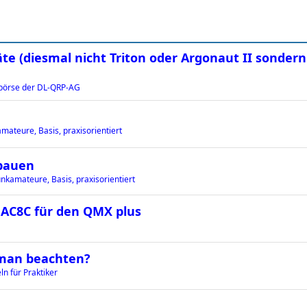
äte (diesmal nicht Triton oder Argonaut II sondern
örse der DL-QRP-AG
mateure, Basis, praxisorientiert
bauen
nkamateure, Basis, praxisorientiert
h AC8C für den QMX plus
 man beachten?
n für Praktiker