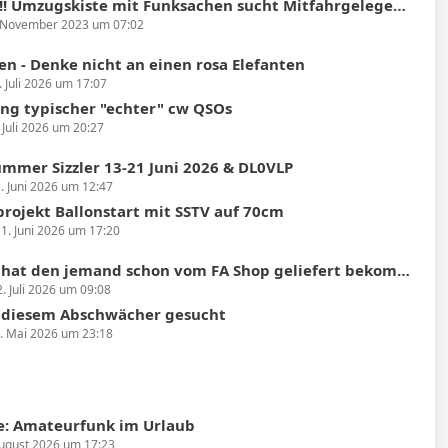
ugskiste mit Funksachen sucht Mitfahrgelegenheit Heidelberg nach Hüfingen (Donaueschingen)
 November 2023 um 07:02
en - Denke nicht an einen rosa Elefanten
. Juli 2026 um 17:07
g typischer "echter" cw QSOs
 Juli 2026 um 20:27
mmer Sizzler 13-21 Juni 2026 & DL0VLP
. Juni 2026 um 12:47
projekt Ballonstart mit SSTV auf 70cm
1. Juni 2026 um 17:20
 den jemand schon vom FA Shop geliefert bekommen und konnte das Gerät testen?
2. Juli 2026 um 09:08
u diesem Abschwächer gesucht
. Mai 2026 um 23:18
: Amateurfunk im Urlaub
August 2026 um 17:23