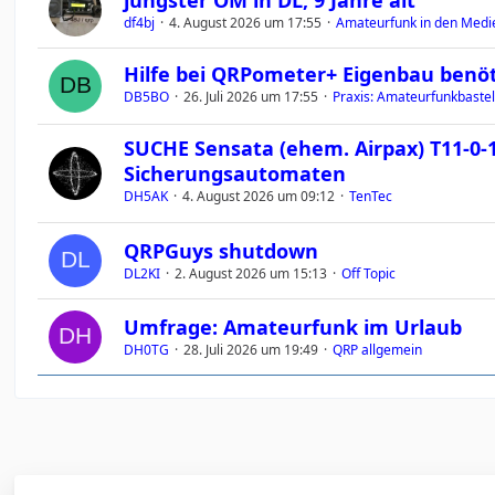
jüngster OM in DL, 9 Jahre alt
df4bj
4. August 2026 um 17:55
Amateurfunk in den Medi
Hilfe bei QRPometer+ Eigenbau benöt
DB5BO
26. Juli 2026 um 17:55
Praxis: Amateurfunkbastel
SUCHE Sensata (ehem. Airpax) T11-0-1
Sicherungsautomaten
DH5AK
4. August 2026 um 09:12
TenTec
QRPGuys shutdown
DL2KI
2. August 2026 um 15:13
Off Topic
Umfrage: Amateurfunk im Urlaub
DH0TG
28. Juli 2026 um 19:49
QRP allgemein