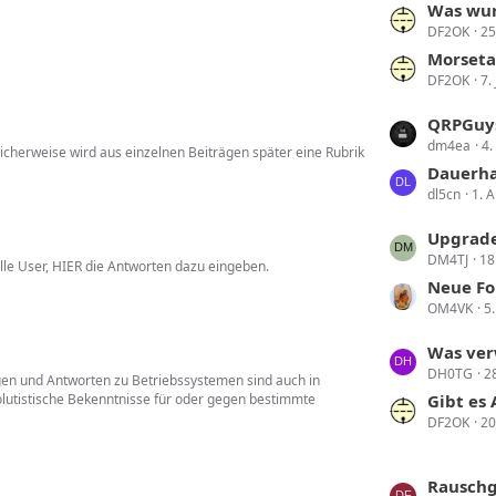
L
Was wur
e
DF2OK
25
e
B
t
Morseta
e
DF2OK
7.
z
i
t
t
L
QRPGuy
e
r
dm4ea
4.
e
licherweise wird aus einzelnen Beiträgen später eine Rubrik
B
ä
t
Dauerha
e
g
dl5cn
1. 
z
i
e
t
t
L
Upgrade
e
r
DM4TJ
18
e
alle User, HIER die Antworten dazu eingeben.
B
ä
t
Neue Fo
e
g
OM4VK
5
z
i
e
t
t
L
Was ver
e
r
DH0TG
2
e
gen und Antworten zu Betriebssystemen sind auch in
B
ä
lutistische Bekenntnisse für oder gegen bestimmte
t
Gibt es
e
g
DF2OK
20
z
i
e
t
t
e
r
L
Rauschg