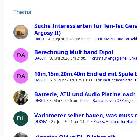
Thema
Suche Interessierten für Ten-Tec Ger
Argosy II)
DK6JK
4. August 2026 um 13:29
FLOHMARKT und Tauschb
Berechnung Multiband Dipol
DA6ST
3. Juni 2026 um 21:05
Forum für engagierte Funka
10m,15m,20m,40m Endfed mit Spule 
DA6ST
5. August 2026 um 13:33
Forum für engagierte Fu
Batterie, ATU und Audio Platine nac
DF3GL
3. März 2026 um 19:09
Bausätze von QRPproject
Variometer selber bauen, was muss
DL8SFZ
25. Juni 2026 um 14:56
Praxis: Amateurfunkbastel