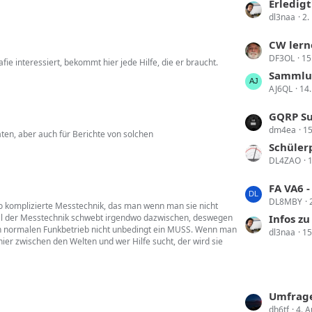
t
Erledigt!! Umz
e
e
dl3naa
2.
z
i
t
t
L
CW lern
e
r
DF3OL
15
e
e interessiert, bekommt hier jede Hilfe, die er braucht.
B
ä
t
Sammlun
e
g
AJ6QL
14.
z
i
e
t
t
L
GQRP Su
e
r
dm4ea
15
e
ten, aber auch für Berichte von solchen
B
ä
t
Schüler
e
g
DL4ZAO
1
z
i
e
t
t
L
FA VA6 - hat
e
r
DL8MBY
e
 so komplizierte Messtechnik, das man wenn man sie nicht
B
ä
ßteil der Messtechnik schwebt irgendwo dazwischen, deswegen
t
Infos z
e
g
den normalen Funkbetrieb nicht unbedingt ein MUSS. Wenn man
dl3naa
15
z
i
t hier zwischen den Welten und wer Hilfe sucht, der wird sie
e
t
t
e
r
B
ä
e
L
Umfrage
g
i
dh6tf
4. 
e