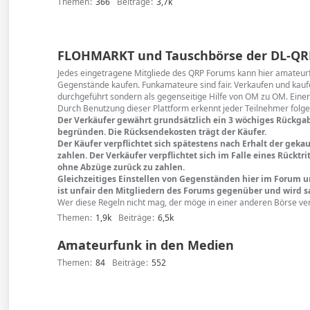
Themen
366
Beiträge
3,7k
FLOHMARKT und Tauschbörse der DL-QR
Jedes eingetragene Mitgliede des QRP Forums kann hier amateu
Gegenstände kaufen. Funkamateure sind fair. Verkaufen und kaufe
durchgeführt sondern als gegenseitige Hilfe von OM zu OM. Einer
Durch Benutzung dieser Plattform erkennt jeder Teilnehmer folg
Der Verkäufer gewährt grundsätzlich ein 3 wöchiges Rückga
begründen. Die Rücksendekosten trägt der Käufer.
Der Käufer verpflichtet sich spätestens nach Erhalt der ge
zahlen. Der Verkäufer verpflichtet sich im Falle eines Rückt
ohne Abzüge zurück zu zahlen.
Gleichzeitiges Einstellen von Gegenständen hier im Forum 
ist unfair den Mitgliedern des Forums gegenüber und wird sa
Wer diese Regeln nicht mag, der möge in einer anderen Börse ve
Themen
1,9k
Beiträge
6,5k
Amateurfunk in den Medien
Themen
84
Beiträge
552