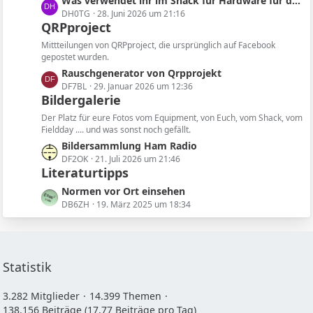
L
Was verwendet ihr im Shack für Hardware für die Software?
e
i
e
DH0TG
28. Juni 2026 um 21:16
t
QRPproject
t
r
z
ä
Mittteilungen von QRPproject, die ursprünglich auf Facebook
t
gepostet wurden.
g
e
L
Rauschgenerator von Qrpprojekt
e
B
e
DF7BL
29. Januar 2026 um 12:36
e
Bildergalerie
t
i
z
Der Platz für eure Fotos vom Equipment, von Euch, vom Shack, vom
t
t
Fieldday .... und was sonst noch gefällt.
r
e
L
Bildersammlung Ham Radio
ä
B
e
DF2OK
21. Juli 2026 um 21:46
g
e
Literaturtipps
t
e
i
z
L
Normen vor Ort einsehen
t
t
e
DB6ZH
19. März 2025 um 18:34
r
e
t
ä
B
z
g
e
t
e
i
e
Statistik
t
B
r
e
3.282 Mitglieder
14.399 Themen
ä
i
138.156 Beiträge (17,77 Beiträge pro Tag)