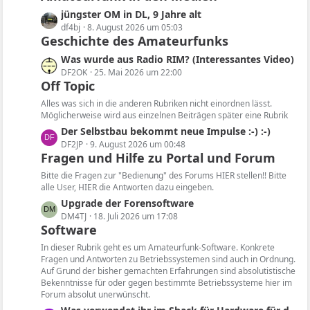
z
L
jüngster OM in DL, 9 Jahre alt
t
e
df4bj
8. August 2026 um 05:03
e
Geschichte des Amateurfunks
t
B
z
L
Was wurde aus Radio RIM? (Interessantes Video)
e
t
e
DF2OK
25. Mai 2026 um 22:00
i
e
Off Topic
t
t
B
z
Alles was sich in die anderen Rubriken nicht einordnen lässt.
r
e
t
Möglicherweise wird aus einzelnen Beiträgen später eine Rubrik
ä
i
e
L
Der Selbstbau bekommt neue Impulse :-) :-)
g
t
B
e
DF2JP
9. August 2026 um 00:48
e
r
e
Fragen und Hilfe zu Portal und Forum
t
ä
i
z
Bitte die Fragen zur "Bedienung" des Forums HIER stellen!! Bitte
g
t
t
alle User, HIER die Antworten dazu eingeben.
e
r
e
L
Upgrade der Forensoftware
ä
B
e
DM4TJ
18. Juli 2026 um 17:08
g
e
Software
t
e
i
z
In dieser Rubrik geht es um Amateurfunk-Software. Konkrete
t
t
Fragen und Antworten zu Betriebssystemen sind auch in Ordnung.
r
Auf Grund der bisher gemachten Erfahrungen sind absolutistische
e
ä
Bekenntnisse für oder gegen bestimmte Betriebssysteme hier im
B
Forum absolut unerwünscht.
g
e