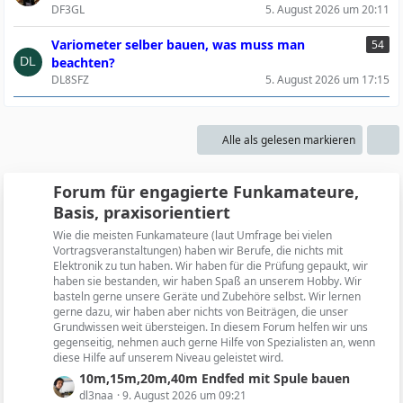
DF3GL
5. August 2026 um 20:11
Variometer selber bauen, was muss man
54
beachten?
DL8SFZ
5. August 2026 um 17:15
Alle als gelesen markieren
Forum für engagierte Funkamateure,
Basis, praxisorientiert
Wie die meisten Funkamateure (laut Umfrage bei vielen
Vortragsveranstaltungen) haben wir Berufe, die nichts mit
Elektronik zu tun haben. Wir haben für die Prüfung gepaukt, wir
haben sie bestanden, wir haben Spaß an unserem Hobby. Wir
basteln gerne unsere Geräte und Zubehöre selbst. Wir lernen
gerne dazu, wir haben aber nichts von Beiträgen, die unser
Grundwissen weit übersteigen. In diesem Forum helfen wir uns
gegenseitig, nehmen auch gerne Hilfe von Spezialisten an, wenn
diese Hilfe auf unserem Niveau geleistet wird.
L
10m,15m,20m,40m Endfed mit Spule bauen
e
dl3naa
9. August 2026 um 09:21