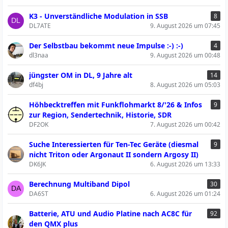
K3 - Unverständliche Modulation in SSB
8
DL7ATE
9. August 2026 um 07:45
Der Selbstbau bekommt neue Impulse :-) :-)
4
dl3naa
9. August 2026 um 00:48
jüngster OM in DL, 9 Jahre alt
14
df4bj
8. August 2026 um 05:03
Höhbecktreffen mit Funkflohmarkt 8/'26 & Infos
9
zur Region, Sendertechnik, Historie, SDR
DF2OK
7. August 2026 um 00:42
Suche Interessierten für Ten-Tec Geräte (diesmal
9
nicht Triton oder Argonaut II sondern Argosy II)
DK6JK
6. August 2026 um 13:33
Berechnung Multiband Dipol
30
DA6ST
6. August 2026 um 01:24
Batterie, ATU und Audio Platine nach AC8C für
92
den QMX plus