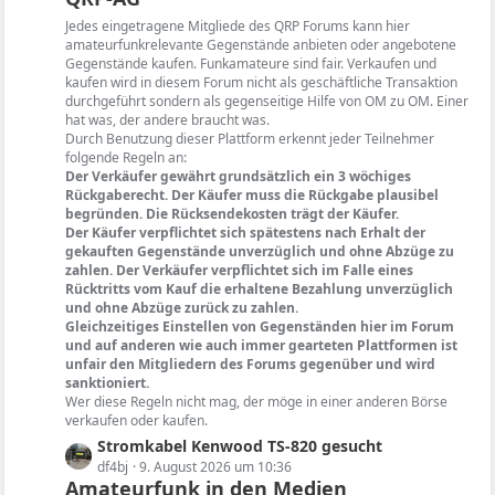
e
t
Jedes eingetragene Mitgliede des QRP Forums kann hier
i
e
amateurfunkrelevante Gegenstände anbieten oder angebotene
t
B
Gegenstände kaufen. Funkamateure sind fair. Verkaufen und
r
kaufen wird in diesem Forum nicht als geschäftliche Transaktion
e
ä
durchgeführt sondern als gegenseitige Hilfe von OM zu OM. Einer
i
hat was, der andere braucht was.
g
t
Durch Benutzung dieser Plattform erkennt jeder Teilnehmer
e
r
folgende Regeln an:
ä
Der Verkäufer gewährt grundsätzlich ein 3 wöchiges
g
Rückgaberecht. Der Käufer muss die Rückgabe plausibel
begründen. Die Rücksendekosten trägt der Käufer.
e
Der Käufer verpflichtet sich spätestens nach Erhalt der
gekauften Gegenstände unverzüglich und ohne Abzüge zu
zahlen. Der Verkäufer verpflichtet sich im Falle eines
Rücktritts vom Kauf die erhaltene Bezahlung unverzüglich
und ohne Abzüge zurück zu zahlen.
Gleichzeitiges Einstellen von Gegenständen hier im Forum
und auf anderen wie auch immer gearteten Plattformen ist
unfair den Mitgliedern des Forums gegenüber und wird
sanktioniert.
Wer diese Regeln nicht mag, der möge in einer anderen Börse
verkaufen oder kaufen.
L
Stromkabel Kenwood TS-820 gesucht
e
df4bj
9. August 2026 um 10:36
Amateurfunk in den Medien
t