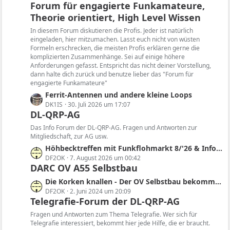
Forum für engagierte Funkamateure,
t
Theorie orientiert, High Level Wissen
z
t
In diesem Forum diskutieren die Profis. Jeder ist natürlich
e
eingeladen, hier mitzumachen. Lasst euch nicht von wüsten
B
Formeln erschrecken, die meisten Profis erklären gerne die
komplizierten Zusammenhänge. Sei auf einige höhere
e
Anforderungen gefasst. Entspricht das nicht deiner Vorstellung,
i
dann halte dich zurück und benutze lieber das "Forum für
t
engagierte Funkamateure"
r
L
Ferrit-Antennen und andere kleine Loops
ä
e
DK1IS
30. Juli 2026 um 17:07
g
DL-QRP-AG
t
e
z
Das Info Forum der DL-QRP-AG. Fragen und Antworten zur
t
Mitgliedschaft, zur AG usw.
e
L
Höhbecktreffen mit Funkflohmarkt 8/'26 & Infos zur Region, Sendertechnik, Historie, SDR
B
e
DF2OK
7. August 2026 um 00:42
e
DARC OV A55 Selbstbau
t
i
z
L
Die Korken knallen - Der OV Selbstbau bekommt im QRP-Forum einen eigenen Bereich
t
t
e
DF2OK
2. Juni 2024 um 20:09
r
e
Telegrafie-Forum der DL-QRP-AG
t
ä
B
z
Fragen und Antworten zum Thema Telegrafie. Wer sich für
g
e
t
Telegrafie interessiert, bekommt hier jede Hilfe, die er braucht.
e