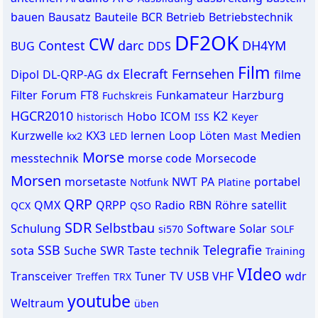
bauen
Bausatz
Bauteile
BCR
Betrieb
Betriebstechnik
DF2OK
CW
Contest
darc
DH4YM
BUG
DDS
Film
Elecraft
Fernsehen
Dipol
DL-QRP-AG
dx
filme
Filter
Forum
FT8
Funkamateur
Harzburg
Fuchskreis
HGCR2010
K2
Hobo
ICOM
historisch
ISS
Keyer
Kurzwelle
KX3
lernen
Loop
Löten
Medien
kx2
LED
Mast
Morse
messtechnik
morse code
Morsecode
Morsen
morsetaste
NWT
PA
portabel
Notfunk
Platine
QRP
QMX
QRPP
Radio
RBN
Röhre
satellit
QCX
QSO
SDR
Selbstbau
Schulung
Software
Solar
si570
SOLF
SSB
Telegrafie
sota
Suche
SWR
Taste
technik
Training
VIdeo
Transceiver
Tuner
TV
USB
VHF
wdr
Treffen
TRX
youtube
Weltraum
üben