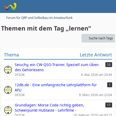
Forum für QRP und Selbstbau im Amateurfunk
Themen mit dem Tag „lernen“
Suche nach Tags
Thema
Letzte Antwort
Seiuchy, ein CW-QSO-Trainer. Speziell zum Üben
53
des Gehörlesens
DF2OK
6. Mai 2026 um 20:49
12db.de - Eine umfangreiche Lehrplattform für
1
AFU
DF2OK
9. März 2026 um 22:04
Grundlagen: Morse Code richtig geben,
17
Schwerpunkt Hubtaste - Lehrfilme -
DF2OK
16. Februar 2025 um 00:27