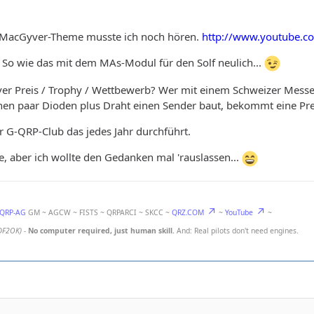
as MacGyver-Theme musste ich noch hören.
http://www.youtube.c
. So wie das mit dem MAs-Modul für den Solf neulich...
r Preis / Trophy / Wettbewerb? Wer mit einem Schweizer Messer 
 nen paar Dioden plus Draht einen Sender baut, bekommt eine Pre
r G-QRP-Club das jedes Jahr durchführt.
ee, aber ich wollte den Gedanken mal 'rauslassen...
-QRP-AG
GM ~ AGCW ~ FISTS ~ QRPARCI ~ SKCC ~
QRZ.COM
~
YouTube
~
DF2OK)
-
No computer required, just human skill.
And: Real pilots don't need engines.