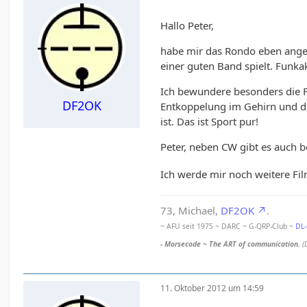
Hallo Peter,
habe mir das Rondo eben anges
einer guten Band spielt. Funkak
Ich bewundere besonders die Fä
DF2OK
Entkoppelung im Gehirn und die
ist. Das ist Sport pur!
Peter, neben CW gibt es auch b
Ich werde mir noch weitere Fi
73, Michael,
DF2OK
.
~ AFU seit 1975 ~ DARC ~ G-QRP-Club ~
DL
- Morsecode ~ The ART of communication.
(
11. Oktober 2012 um 14:59