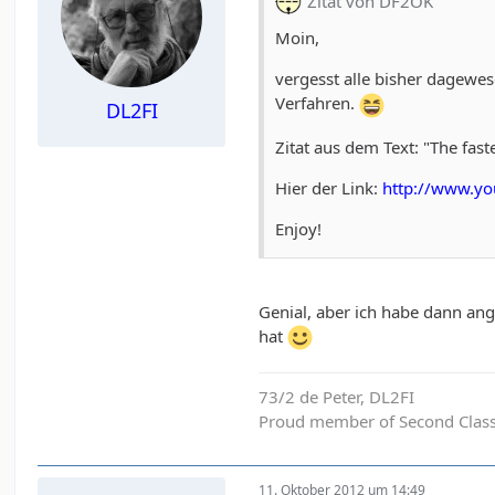
Zitat von DF2OK
Moin,
vergesst alle bisher dagewe
Verfahren.
DL2FI
Zitat aus dem Text: "The fast
Hier der Link:
http://www.y
Enjoy!
Genial, aber ich habe dann an
hat
73/2 de Peter, DL2FI
Proud member of Second Clas
11. Oktober 2012 um 14:49