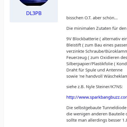
DL3PB
bisschen O.T. aber schön...
Die minimalen Zutaten für de
9V Blockbatterie ( alternativ 
Bleistift ( zum Bau eines pass
verzinkte Schraube/Büroklammer
Feuerzeug ( zum Oxidieren des
Silberpapier/Plastikfolie ( Kon
Draht für Spule und Antenne
sowie 'ne handvoll Wäscheklam
siehe z.B. Nyle Steiner/K7NS:
http://www.sparkbangbuzz.com
Die selbstgebaute Tunneldiode 
die wenigen anderen Bauteile 
sollte man allerdings besser 