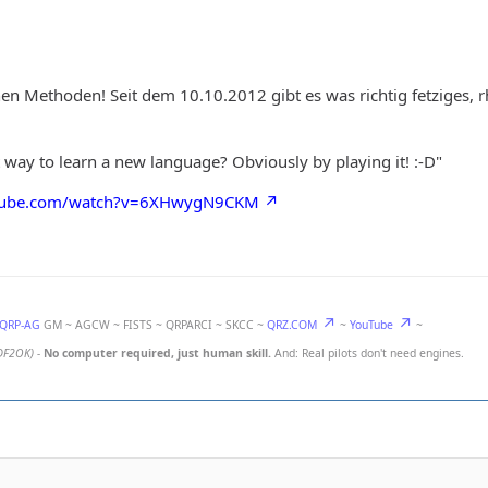
en Methoden! Seit dem 10.10.2012 gibt es was richtig fetziges, 
t way to learn a new language? Obviously by playing it! :-D"
utube.com/watch?v=6XHwygN9CKM
-QRP-AG
GM ~ AGCW ~ FISTS ~ QRPARCI ~ SKCC ~
QRZ.COM
~
YouTube
~
DF2OK)
-
No computer required, just human skill.
And: Real pilots don't need engines.