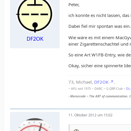
Peter,
ich konnte es nicht lassen, d
Dabei fiel mir spontan was ein
Wie wäre es mit einem MacGyve
DF2OK
einer Zigarettenschachtel und
So eine Art W1FB-Entry, wie de
Okay, sicher eine spinnerte Id
73, Michael,
DF2OK
.
~ AFU seit 1975 ~ DARC ~ G-QRP-Club ~
DL
- Morsecode ~ The ART of communication.
(
11. Oktober 2012 um 15:02