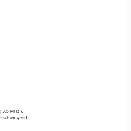
:
( 3.5 MHz ),
reischwingend