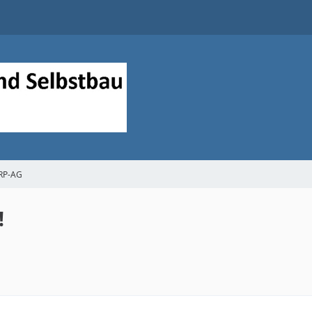
QRP-AG
!