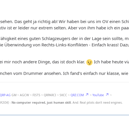
ehen. Das geht ja richtig ab! Wir haben bei uns im OV einen Sch
tiv ist er leider nur extrem selten. Aber von ihm habe ich ein paa
higkeit eines guten Schlagzeugers der in der Lage sein sollte, m
 Überwindung von Rechts-Links-Konflikten - Einfach krass! Dazu 
ei mir noch andere Dinge, das ist doch klar.
Ich habe heute vi
lmchen vom Drummer ansehen. Ich fand's einfach nur klasse, wi
-QRP-AG
GM ~ AGCW ~ FISTS ~ QRPARCI ~ SKCC ~
QRZ.COM
~
YouTube
~
DF2OK)
-
No computer required, just human skill.
And: Real pilots don't need engines.