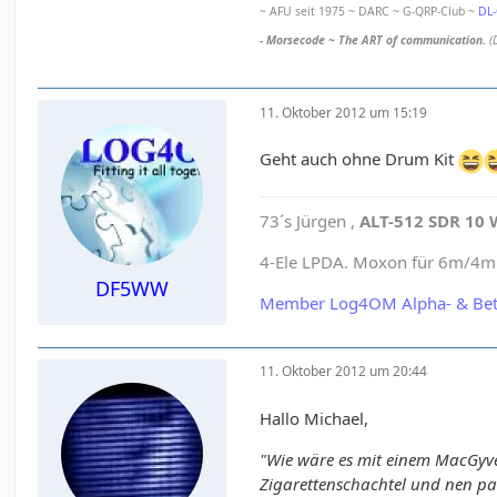
~ AFU seit 1975 ~ DARC ~ G-QRP-Club ~
DL
- Morsecode ~ The ART of communication.
(
11. Oktober 2012 um 15:19
Geht auch ohne Drum Kit
73´s Jürgen ,
ALT-512 SDR 10 
4-Ele LPDA. Moxon für 6m/4m e
DF5WW
Member Log4OM Alpha- & Bet
11. Oktober 2012 um 20:44
Hallo Michael,
"Wie wäre es mit einem MacGyver
Zigarettenschachtel und nen pa