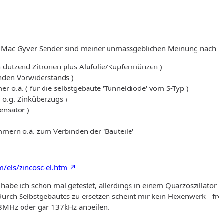
n Mac Gyver Sender sind meiner unmassgeblichen Meinung nach 
ein dutzend Zitronen plus Alufolie/Kupfermünzen )
enden Vorwiderstands )
 o.ä. ( für die selbstgebaute 'Tunneldiode' vom S-Typ )
 o.g. Zinküberzugs )
densator )
mern o.ä. zum Verbinden der 'Bauteile'
/els/zincosc-el.htm
habe ich schon mal getestet, allerdings in einem Quarzoszillator 
durch Selbstgebautes zu ersetzen scheint mir kein Hexenwerk - f
1.8MHz oder gar 137kHz anpeilen.