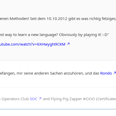
senen Methoden! Seit dem 10.10.2012 gibt es was richtig fetzige
est way to learn a new language? Obviously by playing it! :-D"
outube.com/watch?v=6XHwygN9CKM
gefangen, mir seine anderen Sachen anzuhören, und das
Rondo
s Operators Club
SOC
and Flying Pig Zapper #OOO (Certificated