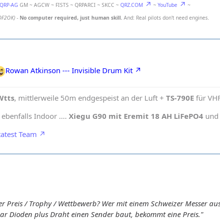
-QRP-AG
GM ~ AGCW ~ FISTS ~ QRPARCI ~ SKCC ~
QRZ.COM
~
YouTube
~
DF2OK)
-
No computer required, just human skill.
And: Real pilots don't need engines.
Rowan Atkinson --- Invisible Drum Kit
Wtts
, mittlerweile 50m endgespeist an der Luft +
TS-790E
für VH
benfalls Indoor ....
Xiegu G90 mit Eremit 18 AH LiFePO4
und 
atest Team
 Preis / Trophy / Wettbewerb? Wer mit einem Schweizer Messer aus 
ar Dioden plus Draht einen Sender baut, bekommt eine Preis."