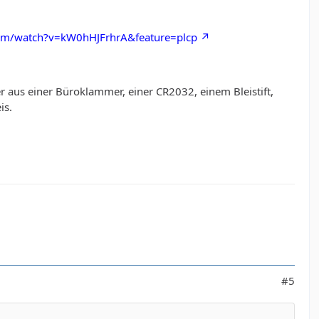
om/watch?v=kW0hHJFrhrA&feature=plcp
aus einer Büroklammer, einer CR2032, einem Bleistift,
is.
#5