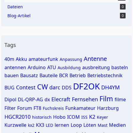
Dateien
0
Blog-Artikel
0
Tags
Antenne
40m
Akku
amateurfunk
Anpassung
antennen
Arduino
ATU
ausbreitung
basteln
Ausbildung
bauen
Bausatz
Bauteile
BCR
Betrieb
Betriebstechnik
DF2OK
CW
Contest
darc
DH4YM
BUG
DDS
Film
Elecraft
Fernsehen
Dipol
DL-QRP-AG
dx
filme
Filter
Forum
FT8
Funkamateur
Harzburg
Fuchskreis
HGCR2010
K2
Hobo
ICOM
historisch
ISS
Keyer
Kurzwelle
KX3
lernen
Loop
Löten
Medien
kx2
LED
Mast