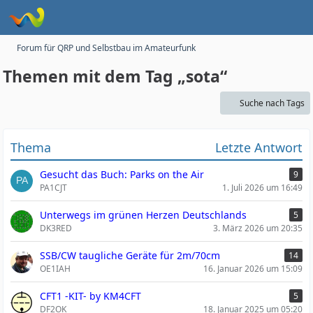
Forum für QRP und Selbstbau im Amateurfunk
Themen mit dem Tag „sota“
Suche nach Tags
Thema
Letzte Antwort
Gesucht das Buch: Parks on the Air
9
PA1CJT
1. Juli 2026 um 16:49
Unterwegs im grünen Herzen Deutschlands
5
DK3RED
3. März 2026 um 20:35
SSB/CW taugliche Geräte für 2m/70cm
14
OE1IAH
16. Januar 2026 um 15:09
CFT1 -KIT- by KM4CFT
5
DF2OK
18. Januar 2025 um 05:20