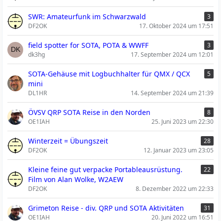
SWR: Amateurfunk im Schwarzwald
3
DF2OK
17. Oktober 2024 um 17:51
field spotter for SOTA, POTA & WWFF
3
dk3hg
17. September 2024 um 12:01
SOTA-Gehäuse mit Logbuchhalter für QMX / QCX
5
mini
DL1HR
14. September 2024 um 21:39
ÖVSV QRP SOTA Reise in den Norden
8
OE1IAH
25. Juni 2023 um 22:30
Winterzeit = Übungszeit
28
DF2OK
12. Januar 2023 um 23:05
Kleine feine gut verpacke Portableausrüstung.
22
Film von Alan Wolke, W2AEW
DF2OK
8. Dezember 2022 um 22:33
Grimeton Reise - div. QRP und SOTA Aktivitäten
31
OE1IAH
20. Juni 2022 um 16:51