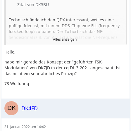
Zitat von DK5BU
Technisch finde ich den QDX interessant, weil es eine
pfiffige Idee ist, mit einem DDS-Chip eine FLL (frequency
loocked loop) zu bauen. Der Tx hört sich das NF-
Sendesignal (z.B. von WSTJX) an, misst die NF-Frequenz
Alles anzeigen
und addiert diesen Offset zur Ausgangs-HF-Grund-
Frequenz dazu.
Hallo,
Einfacher geht es wohl nicht. Hach, ich liebe solche gut
habe mir gerade das Konzept der "geführten FSK-
funktionierenden Minimal-Lösungen
Modulation" von DK7JD in der cq DL 3-2021 angeschaut. Ist
das nicht ein sehr ähnliches Prinzip?
73,
73 Wolfgang
Ralf
DK4FD
31. Januar 2022 um 14:42