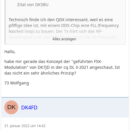
Zitat von DK5BU
Technisch finde ich den QDX interessant, weil es eine
pfiffige Idee ist, mit einem DDS-Chip eine FLL (frequency
loocked loop) zu bauen. Der Tx hört sich das NF-
Sendesignal (z.B. von WSTJX) an, misst die NF-Frequenz
Alles anzeigen
und addiert diesen Offset zur Ausgangs-HF-Grund-
Frequenz dazu.
Hallo,
Einfacher geht es wohl nicht. Hach, ich liebe solche gut
habe mir gerade das Konzept der "geführten FSK-
funktionierenden Minimal-Lösungen
Modulation" von DK7JD in der cq DL 3-2021 angeschaut. Ist
das nicht ein sehr ähnliches Prinzip?
73,
73 Wolfgang
Ralf
DK4FD
31. Januar 2022 um 14:42