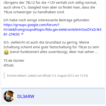
Übrigens der 78L12 für die +12V verhält sich völlig normal,
auch ohne C's. Googled man aber so findet man, dass die
79Lxx schwieriger zu handhaben sind.
Ich habe noch einige interessante Beiträge gefunden:
https://groups.google.com/forum/?
hl=de&fromgroups#!topic/fido.ger.elektronik/knhOxzDYxZc%5
B1-25%5D
D.h. vielleicht ist auch die Grundlast zu gering. Meine
Schaltung scheint eine gute Testschaltung für 79Lxx zu sein
(sonst funktioniert alles zuverlässig). Aber mal sehen ...
73 de Günter
dl5sdc
Einmal editiert, zuletzt von dl5sdc (
12. August 2012 um 13:16
)
DL3ARW