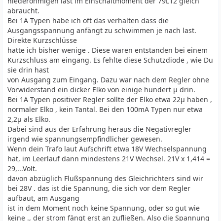
niederohmigen last im Einschaltmoment der 79L12 gleich
abraucht.
Bei 1A Typen habe ich oft das verhalten dass die
Ausgangsspannung anfängt zu schwimmen je nach last.
Direkte Kurzschlüsse
hatte ich bisher wenige . Diese waren entstanden bei einem
Kurzschluss am eingang. Es fehlte diese Schutzdiode , wie Du
sie drin hast
von Ausgang zum Eingang. Dazu war nach dem Regler ohne
Vorwiderstand ein dicker Elko von einige hundert µ drin.
Bei 1A Typen positiver Regler sollte der Elko etwa 22µ haben ,
normaler Elko , kein Tantal. Bei den 100mA Typen nur etwa
2,2µ als Elko.
Dabei sind aus der Erfahrung heraus die Negativregler
irgend wie spannungsempfindlicher gewesen.
Wenn dein Trafo laut Aufschrift etwa 18V Wechselspannung
hat, im Leerlauf dann mindestens 21V Wechsel. 21V x 1,414 =
29,...Volt.
davon abzüglich Flußspannung des Gleichrichters sind wir
bei 28V . das ist die Spannung, die sich vor dem Regler
aufbaut, am Ausgang
ist in dem Moment noch keine Spannung, oder so gut wie
keine ., der strom fängt erst an zufließen. Also die Spannung