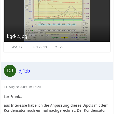
kgd-2.jpg
451,7 kB
809 × 613
2.875
dj1zb
11. August 2009 um 16:20
Lbr Frank,,
aus Interesse habe ich die Anpassung dieses Dipols mit dem
Kondensator noch einmal nachgerechnet. Der Kondensator