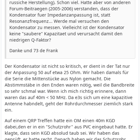
russiche Herstellung). Schon viel. Hatte aber von anderen
Forum-Beitraegen (2005-2006) verstanden, dass der
Kondensator fuer Impedanzanpassung ist, statt
Resonanzfrequenz... Werde mal versuchen den
Kondensator zu messen. Vielleicht ist der Kondensator
keine "saubere" Kapazitaet und verursacht damit den
niedrigen Q-Faktor?
Danke und 73 de Frank
Der Kondensator ist nicht so kritisch, er dient in der Tat nur
der Anpassung 50 auf etwa 25 Ohm. Wir haben damals für
die Serie die Mittenstücke aus Nylon gemacht. Die
Abstimmstäbe in den Enden waren nötig, weil die Bandbreite
so sehr schmal war. Wenn ich mich richtig erinnere, dann
waren das auf 40m < 50 MHz. Da e3s sich um eine kapazitive
Antenne habndelt, geht der Rohrdurchmesser ziemlich stark
ein.
Auf einem QRP Treffen hatte ein OM einen 40m KGD
dabei,den er in ein "Schutzrohr" aus PVC eingebaut hatte. Er
klagte, dass sein KGD absolud taub sei. Wir haben das
geprüft, er hatte recht. Danach haben wir das Schutzrohr