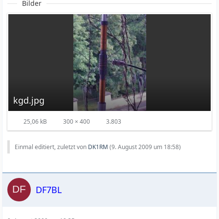
Bilder
kgd.jpg
25,06 kB
300 × 400
3.803
Einmal editiert, zuletzt von
DK1RM
(
9. August 2009 um 18:58
)
DF7BL