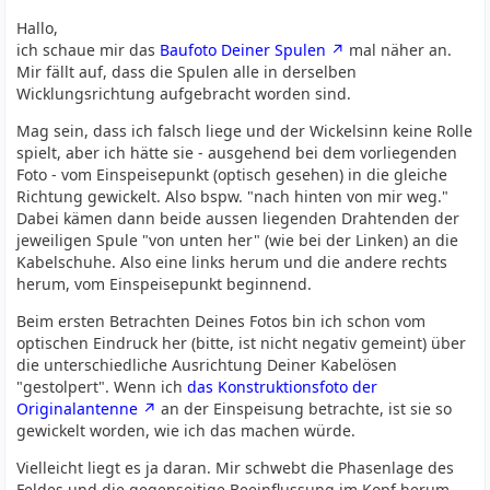
Hallo,
ich schaue mir das
Baufoto Deiner Spulen
mal näher an.
Mir fällt auf, dass die Spulen alle in derselben
Wicklungsrichtung aufgebracht worden sind.
Mag sein, dass ich falsch liege und der Wickelsinn keine Rolle
spielt, aber ich hätte sie - ausgehend bei dem vorliegenden
Foto - vom Einspeisepunkt (optisch gesehen) in die gleiche
Richtung gewickelt. Also bspw. "nach hinten von mir weg."
Dabei kämen dann beide aussen liegenden Drahtenden der
jeweiligen Spule "von unten her" (wie bei der Linken) an die
Kabelschuhe. Also eine links herum und die andere rechts
herum, vom Einspeisepunkt beginnend.
Beim ersten Betrachten Deines Fotos bin ich schon vom
optischen Eindruck her (bitte, ist nicht negativ gemeint) über
die unterschiedliche Ausrichtung Deiner Kabelösen
"gestolpert". Wenn ich
das Konstruktionsfoto der
Originalantenne
an der Einspeisung betrachte, ist sie so
gewickelt worden, wie ich das machen würde.
Vielleicht liegt es ja daran. Mir schwebt die Phasenlage des
Feldes und die gegenseitige Beeinflussung im Kopf herum.