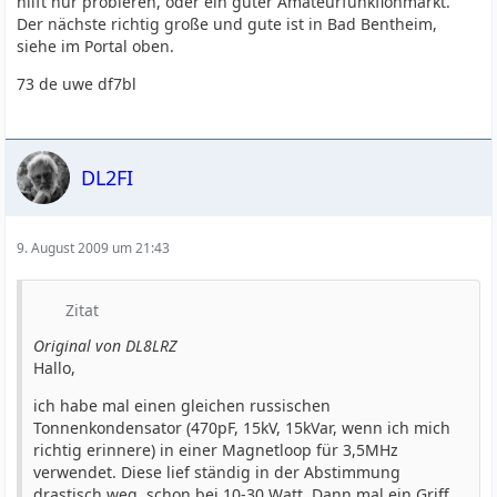
hilft nur probieren, oder ein guter Amateurfunkflohmarkt.
Der nächste richtig große und gute ist in Bad Bentheim,
siehe im Portal oben.
73 de uwe df7bl
DL2FI
9. August 2009 um 21:43
Zitat
Original von DL8LRZ
Hallo,
ich habe mal einen gleichen russischen
Tonnenkondensator (470pF, 15kV, 15kVar, wenn ich mich
richtig erinnere) in einer Magnetloop für 3,5MHz
verwendet. Diese lief ständig in der Abstimmung
drastisch weg, schon bei 10-30 Watt. Dann mal ein Griff