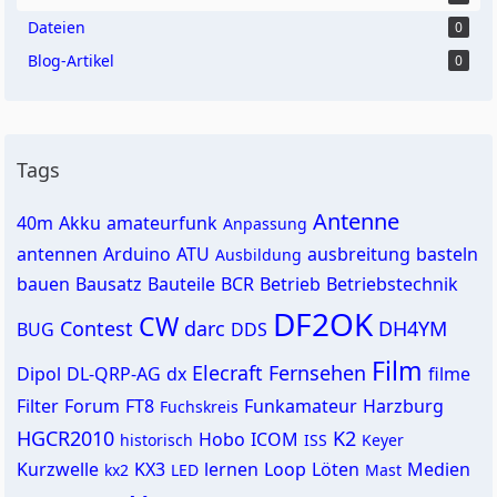
Dateien
0
Blog-Artikel
0
Tags
Antenne
40m
Akku
amateurfunk
Anpassung
antennen
Arduino
ATU
ausbreitung
basteln
Ausbildung
bauen
Bausatz
Bauteile
BCR
Betrieb
Betriebstechnik
DF2OK
CW
Contest
darc
DH4YM
BUG
DDS
Film
Elecraft
Fernsehen
Dipol
DL-QRP-AG
dx
filme
Filter
Forum
FT8
Funkamateur
Harzburg
Fuchskreis
HGCR2010
K2
Hobo
ICOM
historisch
ISS
Keyer
Kurzwelle
KX3
lernen
Loop
Löten
Medien
kx2
LED
Mast