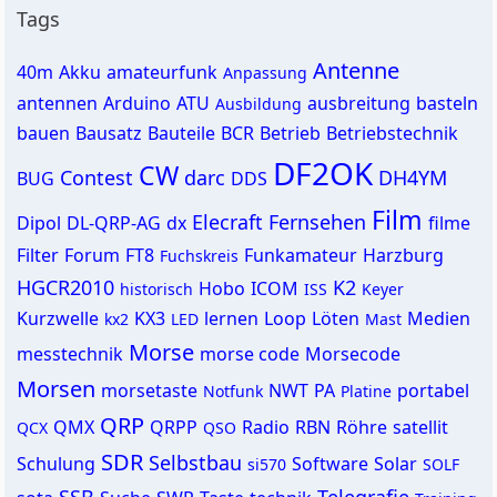
Tags
Antenne
40m
Akku
amateurfunk
Anpassung
antennen
Arduino
ATU
ausbreitung
basteln
Ausbildung
bauen
Bausatz
Bauteile
BCR
Betrieb
Betriebstechnik
DF2OK
CW
Contest
darc
DH4YM
BUG
DDS
Film
Elecraft
Fernsehen
Dipol
DL-QRP-AG
dx
filme
Filter
Forum
FT8
Funkamateur
Harzburg
Fuchskreis
HGCR2010
K2
Hobo
ICOM
historisch
ISS
Keyer
Kurzwelle
KX3
lernen
Loop
Löten
Medien
kx2
LED
Mast
Morse
messtechnik
morse code
Morsecode
Morsen
morsetaste
NWT
PA
portabel
Notfunk
Platine
QRP
QMX
QRPP
Radio
RBN
Röhre
satellit
QCX
QSO
SDR
Selbstbau
Schulung
Software
Solar
si570
SOLF