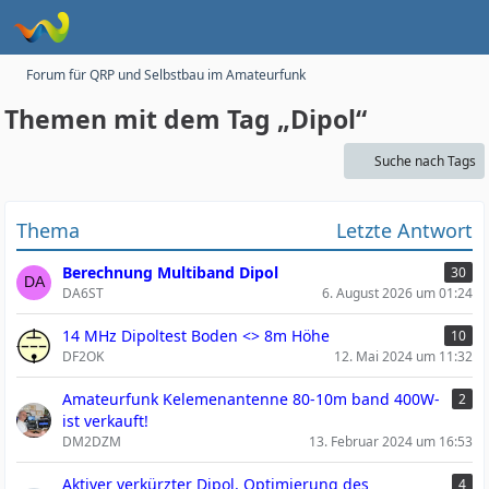
Forum für QRP und Selbstbau im Amateurfunk
Themen mit dem Tag „Dipol“
Suche nach Tags
Thema
Letzte Antwort
Berechnung Multiband Dipol
30
DA6ST
6. August 2026 um 01:24
14 MHz Dipoltest Boden <> 8m Höhe
10
DF2OK
12. Mai 2024 um 11:32
Amateurfunk Kelemenantenne 80-10m band 400W-
2
ist verkauft!
DM2DZM
13. Februar 2024 um 16:53
Aktiver verkürzter Dipol, Optimierung des
4