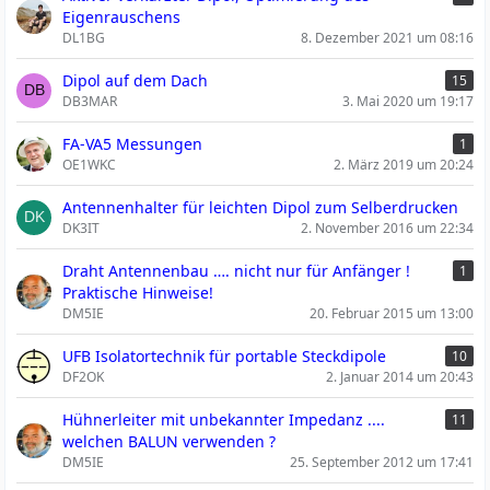
Eigenrauschens
DL1BG
8. Dezember 2021 um 08:16
Dipol auf dem Dach
15
DB3MAR
3. Mai 2020 um 19:17
FA-VA5 Messungen
1
OE1WKC
2. März 2019 um 20:24
Antennenhalter für leichten Dipol zum Selberdrucken
DK3IT
2. November 2016 um 22:34
Draht Antennenbau …. nicht nur für Anfänger !
1
Praktische Hinweise!
DM5IE
20. Februar 2015 um 13:00
UFB Isolatortechnik für portable Steckdipole
10
DF2OK
2. Januar 2014 um 20:43
Hühnerleiter mit unbekannter Impedanz ....
11
welchen BALUN verwenden ?
DM5IE
25. September 2012 um 17:41