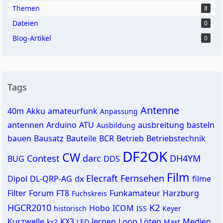
Themen
8
Dateien
0
Blog-Artikel
0
Tags
Antenne
40m
Akku
amateurfunk
Anpassung
antennen
Arduino
ATU
ausbreitung
basteln
Ausbildung
bauen
Bausatz
Bauteile
BCR
Betrieb
Betriebstechnik
DF2OK
CW
Contest
darc
DH4YM
BUG
DDS
Film
Elecraft
Fernsehen
Dipol
DL-QRP-AG
dx
filme
Filter
Forum
FT8
Funkamateur
Harzburg
Fuchskreis
HGCR2010
K2
Hobo
ICOM
historisch
ISS
Keyer
Kurzwelle
KX3
lernen
Loop
Löten
Medien
kx2
LED
Mast