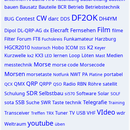
bauen
Bausatz
Bauteile
BCR
Betrieb
Betriebstechnik
DF2OK
CW
Contest
darc
DH4YM
BUG
DDS
Film
Elecraft
Fernsehen
Dipol
DL-QRP-AG
dx
filme
Filter
Forum
FT8
Funkamateur
Harzburg
Fuchskreis
HGCR2010
K2
Hobo
ICOM
historisch
ISS
Keyer
Kurzwelle
KX3
lernen
Loop
Löten
Medien
kx2
LED
Mast
Morse
messtechnik
morse code
Morsecode
Morsen
morsetaste
NWT
PA
portabel
Notfunk
Platine
QRP
QMX
QRPP
Radio
RBN
Röhre
satellit
QCX
QSO
SDR
Selbstbau
Schulung
Software
Solar
si570
SOLF
SSB
Telegrafie
sota
Suche
SWR
Taste
technik
Training
VIdeo
Transceiver
Tuner
TV
USB
VHF
wdr
Treffen
TRX
youtube
Weltraum
üben