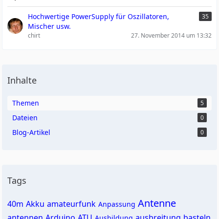
Hochwertige PowerSupply für Oszillatoren,
35
Mischer usw.
chirt
27. November 2014 um 13:32
Inhalte
Themen
5
Dateien
0
Blog-Artikel
0
Tags
Antenne
40m
Akku
amateurfunk
Anpassung
antennen
Arduino
ATU
ausbreitung
basteln
Ausbildung