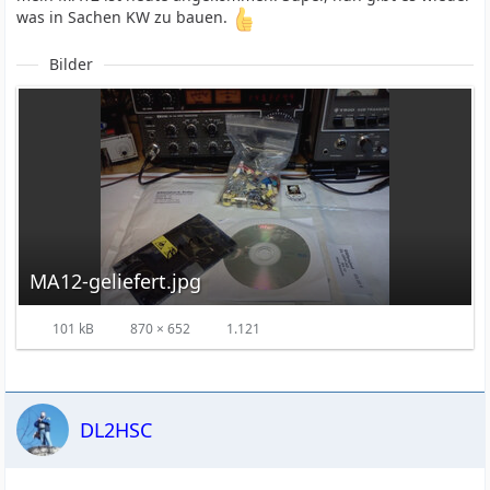
was in Sachen KW zu bauen.
Bilder
MA12-geliefert.jpg
101 kB
870 × 652
1.121
DL2HSC