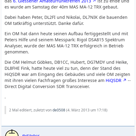
das
6. Giessener Amateurfunktreffen 2013
ist zu ende und
es wurde am Samstag der 40m MAS MA-12 TRX gebaut.
Dabei haben Peter, DL2FI und Nikolai, DL7NIK die bauenden
OM tatkräftig unterstützt. Danke dafür.
Ein OM hat dann heute seinen Aufbau fertiggestellt und mit
Peters Hilfe und seinem Messpark: Rigol DSA815 Spektrum
Analyser, wurde der MAS MA-12 TRX erfolgreich in Betrieb
genommen.
Die OM Helmut Göbkes, DB1CC, Hubert, DG7MDY und Heike,
DL8FHE Fink, hatte heute viel zu tun, denn der Stand des
HiQSDR war am Eingang des Gebäudes und viele OM zeigten
mit ihren vielen Fachfragen großes Interesse am
HiQSDR
--
Direct Digital Conversion SDR Transceiver.
.
2 Mal editiert, zuletzt von
de0508
(
4. März 2013 um 17:18
)