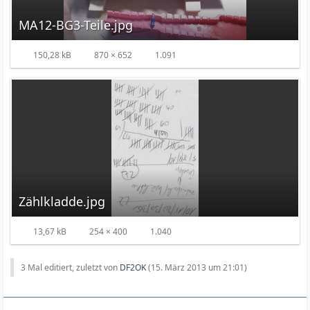
MA12-BG3-Teile.jpg
150,28 kB
870 × 652
1.091
Zählkladde.jpg
13,67 kB
254 × 400
1.040
3 Mal editiert, zuletzt von
DF2OK
(
15. März 2013 um 21:01
)