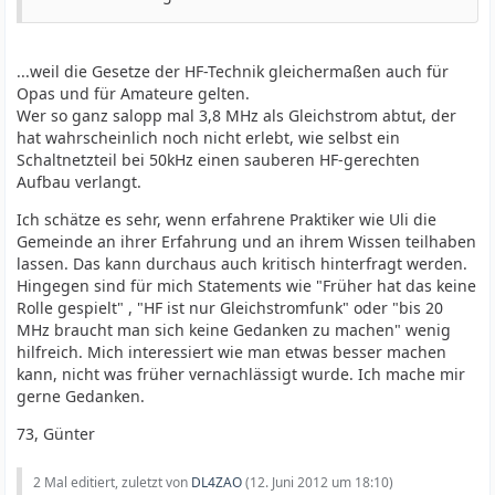
Bis dann noch frohes Experimentieren wünscht der
Norby aus Belecke
...weil die Gesetze der HF-Technik gleichermaßen auch für
Hallo zusammen,
Opas und für Amateure gelten.
da schließe ich mich OM Norby an. Bei 3,6MHz braucht
Wer so ganz salopp mal 3,8 MHz als Gleichstrom abtut, der
man keine Durchkontaktierungen, weshalb HF auch als
hat wahrscheinlich noch nicht erlebt, wie selbst ein
Gleichstromfunk bezeichnet wird. Selbst auf 2m/70cm
Schaltnetzteil bei 50kHz einen sauberen HF-gerechten
und 23cm funktioniert das. Wenn man auf 3,6MHz
Aufbau verlangt.
Transistoren mit einer Transitfrequenz von >2GHz
verbaut, sollte man schon aufpassen, was da oben
Ich schätze es sehr, wenn erfahrene Praktiker wie Uli die
passiert. Vielleicht einen Signal-Hound Spektum-Analyser
Gemeinde an ihrer Erfahrung und an ihrem Wissen teilhaben
anschaffen, um das sehen zu können.
lassen. Das kann durchaus auch kritisch hinterfragt werden.
Hingegen sind für mich Statements wie "Früher hat das keine
Rolle gespielt" , "HF ist nur Gleichstromfunk" oder "bis 20
MHz braucht man sich keine Gedanken zu machen" wenig
hilfreich. Mich interessiert wie man etwas besser machen
kann, nicht was früher vernachlässigt wurde. Ich mache mir
gerne Gedanken.
73, Günter
2 Mal editiert, zuletzt von
DL4ZAO
(
12. Juni 2012 um 18:10
)