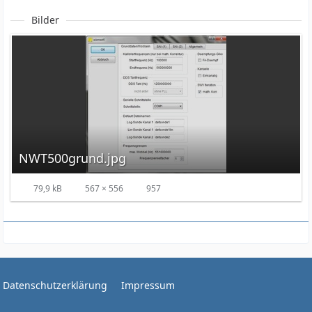
Bilder
NWT500grund.jpg
79,9 kB
567 × 556
957
Datenschutzerklärung
Impressum