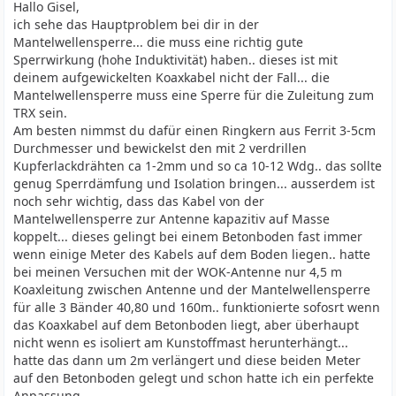
Hallo Gisel,
ich sehe das Hauptproblem bei dir in der
Mantelwellensperre... die muss eine richtig gute
Sperrwirkung (hohe Induktivität) haben.. dieses ist mit
deinem aufgewickelten Koaxkabel nicht der Fall... die
Mantelwellensperre muss eine Sperre für die Zuleitung zum
TRX sein.
Am besten nimmst du dafür einen Ringkern aus Ferrit 3-5cm
Durchmesser und bewickelst den mit 2 verdrillen
Kupferlackdrähten ca 1-2mm und so ca 10-12 Wdg.. das sollte
genug Sperrdämfung und Isolation bringen... ausserdem ist
noch sehr wichtig, dass das Kabel von der
Mantelwellensperre zur Antenne kapazitiv auf Masse
koppelt... dieses gelingt bei einem Betonboden fast immer
wenn einige Meter des Kabels auf dem Boden liegen.. hatte
bei meinen Versuchen mit der WOK-Antenne nur 4,5 m
Koaxleitung zwischen Antenne und der Mantelwellensperre
für alle 3 Bänder 40,80 und 160m.. funktionierte sofosrt wenn
das Koaxkabel auf dem Betonboden liegt, aber überhaupt
nicht wenn es isoliert am Kunstoffmast herunterhängt...
hatte das dann um 2m verlängert und diese beiden Meter
auf den Betonboden gelegt und schon hatte ich ein perfekte
Anpassung.