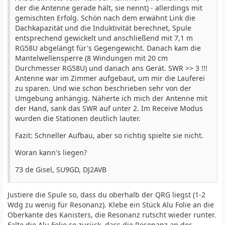
der die Antenne gerade hält, sie nennt) - allerdings mit
gemischten Erfolg. Schön nach dem erwähnt Link die
Dachkapazität und die Induktivität berechnet, Spule
entsprechend gewickelt und anschließend mit 7,1 m
RG58U abgelängt für's Gegengewicht. Danach kam die
Mantelwellensperre (8 Windungen mit 20 cm
Durchmesser RG58U) und danach ans Gerät. SWR >> 3 !!!
Antenne war im Zimmer aufgebaut, um mir die Lauferei
zu sparen. Und wie schon beschrieben sehr von der
Umgebung anhängig. Näherte ich mich der Antenne mit
der Hand, sank das SWR auf unter 2. Im Receive Modus
wurden die Stationen deutlich lauter.
Fazit: Schneller Aufbau, aber so richtig spielte sie nicht.
Woran kann's liegen?
73 de Gisel, SU9GD, DJ2AVB
Justiere die Spule so, dass du oberhalb der QRG liegst (1-2
Wdg zu wenig für Resonanz). Klebe ein Stück Alu Folie an die
Oberkante des Kanisters, die Resonanz rutscht wieder runter.
Falte die Alu Folie so zurück, dass die Resonanz an der