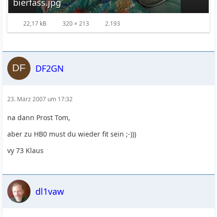
bierfass.jpg
22,17 kB
320 × 213
2.193
DF2GN
23. März 2007 um 17:32
na dann Prost Tom,
aber zu HB0 must du wieder fit sein ;-)))
vy 73 Klaus
dl1vaw