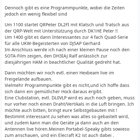
Dennoch gibt es eine Programmpunkte, wobei die Zeiten
jedoch ein wenig flexibel sind
Um 1100 startet QRPeter DL2FI mit Klatsch und Tratsch aus
der QRP-Welt mit Unterstützung durch DK1HE Peter !!
Um 1400 gibt es dann Interessantes zur 4 fach Quad-Serie
für alle UKW-Begeisterten von DJ5AP Gerhard
Im Anschluss werde ich nach einer kleinen Pause noch den
SOTA-Film zeigen, den DH3IAJ Ralf anlässlich zur
diesjährigen HAM in beachtlicher Qualität gedreht hat.
Dann möchten wir noch evtl. einen Hexbeam live im
Freigelände aufbauen.
Vielmehr Programmpunkte gibt es nicht,und ich hoffe dass
sich dann ein gemütlicher Hock daraus ergibt.
Eine Clubstation, evtl. DL0VLP wird es auch noch geben, muss
nur vorher noch einen Draht/Vertikals in die Luft bringen. Ich
möchte auch bitten, bringt eure Selbstgebauten mit !
Bestimmt interessant zu sehen was alles so gebastelt wird,
und zudem kann man die Geräte ja dann auch an den
Antennen live hören.Meinen Portabel-Speaky gibts sowieso
zum anschauen, und ein Elecraft K2 ist auch dabei .