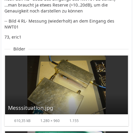
...man braucht ja etwes Reserve (>10..20dB), um die
Genauigkeit noch darstellen zu können
-- Bild 4 RL- Messung (wiederholt) an dem Eingang des
NWT01
73, eric1
Bilder
Messsituation.jpg
610,35 kB
1.280 × 960
1.155