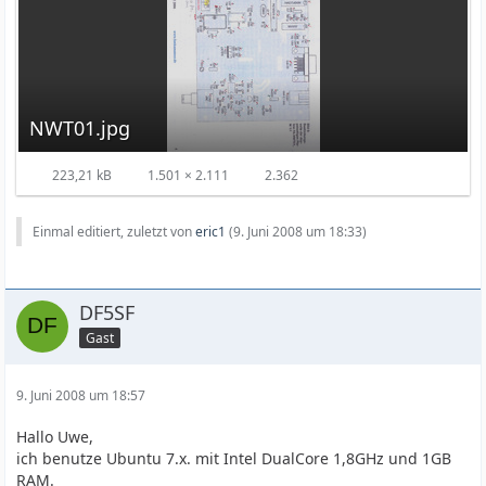
NWT01.jpg
223,21 kB
1.501 × 2.111
2.362
Einmal editiert, zuletzt von
eric1
(
9. Juni 2008 um 18:33
)
DF5SF
Gast
9. Juni 2008 um 18:57
Hallo Uwe,
ich benutze Ubuntu 7.x. mit Intel DualCore 1,8GHz und 1GB
RAM.