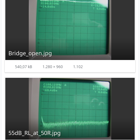
Bridge_open.jpg
540,07 kB
1.280 × 960
1.102
55dB_RL_at_50R.jpg