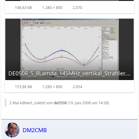
146,63 kB
1.280 × 800
2.070
DE0508_5_8Lamda_145MHz_vertikal_Strahler.jpg
153,86 kB
1.280 × 800
2.054
2 Mal editiert, zuletzt von
de0508
(
10. Juni 2008 um 14:28
)
DM2CMB