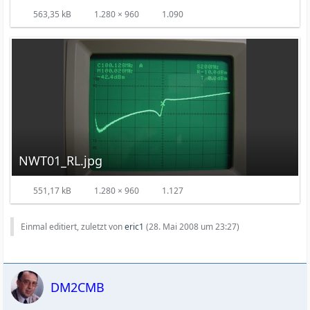
563,35 kB
1.280 × 960
1.090
NWT01_RL.jpg
551,17 kB
1.280 × 960
1.127
Einmal editiert, zuletzt von
eric1
(
28. Mai 2008 um 23:27
)
DM2CMB