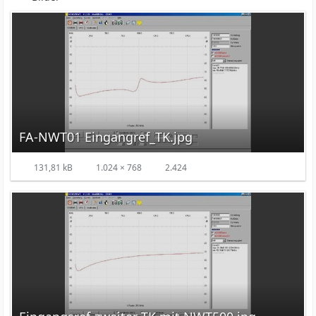
FA-NWT01 Eingangref_TK.jpg
131,81 kB
1.024 × 768
2.424