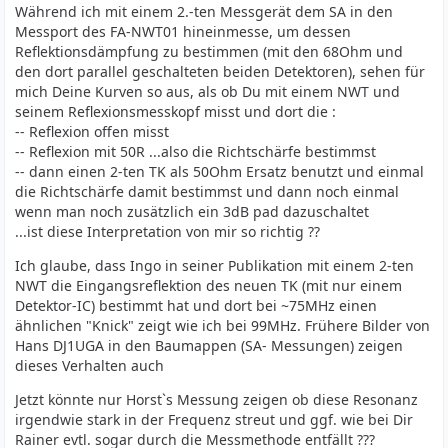
Während ich mit einem 2.-ten Messgerät dem SA in den
Messport des FA-NWT01 hineinmesse, um dessen
Reflektionsdämpfung zu bestimmen (mit den 68Ohm und
den dort parallel geschalteten beiden Detektoren), sehen für
mich Deine Kurven so aus, als ob Du mit einem NWT und
seinem Reflexionsmesskopf misst und dort die :
-- Reflexion offen misst
-- Reflexion mit 50R ...also die Richtschärfe bestimmst
-- dann einen 2-ten TK als 50Ohm Ersatz benutzt und einmal
die Richtschärfe damit bestimmst und dann noch einmal
wenn man noch zusätzlich ein 3dB pad dazuschaltet
...ist diese Interpretation von mir so richtig ??
Ich glaube, dass Ingo in seiner Publikation mit einem 2-ten
NWT die Eingangsreflektion des neuen TK (mit nur einem
Detektor-IC) bestimmt hat und dort bei ~75MHz einen
ähnlichen "Knick" zeigt wie ich bei 99MHz. Frühere Bilder von
Hans DJ1UGA in den Baumappen (SA- Messungen) zeigen
dieses Verhalten auch
Jetzt könnte nur Horst`s Messung zeigen ob diese Resonanz
irgendwie stark in der Frequenz streut und ggf. wie bei Dir
Rainer evtl. sogar durch die Messmethode entfällt ???