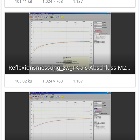
101,41 kB
1.024 × 768
1.137
Reflexionsmessung_zw_TK als Abschluss M2.jpg
105,02 kB
1.024 × 768
1.107