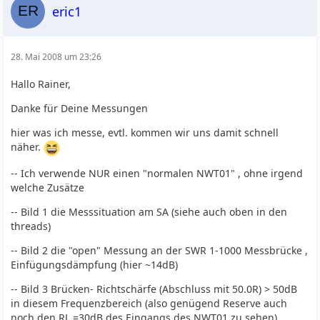
eric1
28. Mai 2008 um 23:26
Hallo Rainer,
Danke für Deine Messungen
hier was ich messe, evtl. kommen wir uns damit schnell
näher.
-- Ich verwende NUR einen "normalen NWT01" , ohne irgend
welche Zusätze
-- Bild 1 die Messsituation am SA (siehe auch oben in den
threads)
-- Bild 2 die "open" Messung an der SWR 1-1000 Messbrücke ,
Einfügungsdämpfung (hier ~14dB)
-- Bild 3 Brücken- Richtschärfe (Abschluss mit 50.0R) > 50dB
in diesem Frequenzbereich (also genügend Reserve auch
noch den RL =30dB des Eingangs des NWT01 zu sehen)