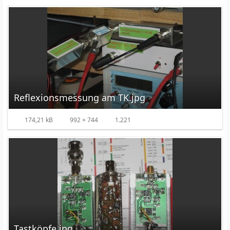
Reflexionsmessung am TK.jpg
174,21 kB
992 × 744
1.221
Tastköpfe.jpg