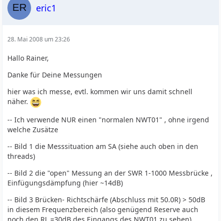
eric1
28. Mai 2008 um 23:26
Hallo Rainer,
Danke für Deine Messungen
hier was ich messe, evtl. kommen wir uns damit schnell
näher.
-- Ich verwende NUR einen "normalen NWT01" , ohne irgend
welche Zusätze
-- Bild 1 die Messsituation am SA (siehe auch oben in den
threads)
-- Bild 2 die "open" Messung an der SWR 1-1000 Messbrücke ,
Einfügungsdämpfung (hier ~14dB)
-- Bild 3 Brücken- Richtschärfe (Abschluss mit 50.0R) > 50dB
in diesem Frequenzbereich (also genügend Reserve auch
noch den RL =30dB des Eingangs des NWT01 zu sehen)