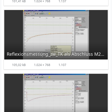
101,41 kB
1.024 × 768
1.137
Reflexionsmessung_zw_TK als Abschluss M2.jpg
105,02 kB
1.024 × 768
1.107