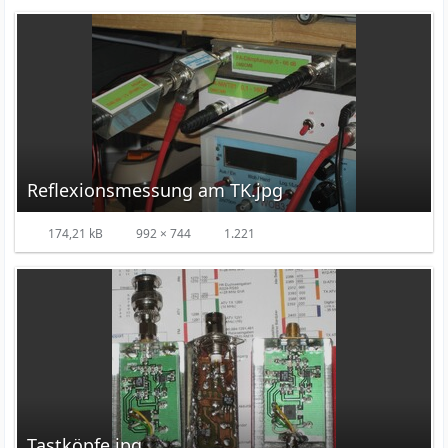
Reflexionsmessung am TK.jpg
174,21 kB
992 × 744
1.221
Tastköpfe.jpg