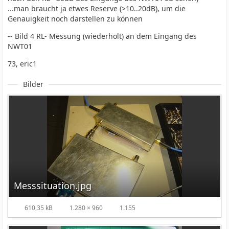
...man braucht ja etwes Reserve (>10..20dB), um die
Genauigkeit noch darstellen zu können
-- Bild 4 RL- Messung (wiederholt) an dem Eingang des
NWT01
73, eric1
Bilder
Messsituation.jpg
610,35 kB
1.280 × 960
1.155