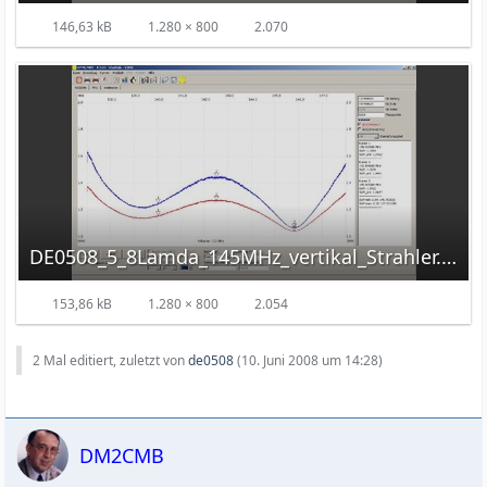
146,63 kB
1.280 × 800
2.070
DE0508_5_8Lamda_145MHz_vertikal_Strahler.jpg
153,86 kB
1.280 × 800
2.054
2 Mal editiert, zuletzt von
de0508
(
10. Juni 2008 um 14:28
)
DM2CMB