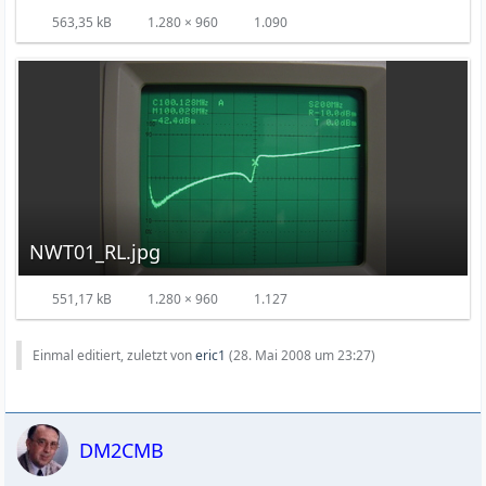
563,35 kB
1.280 × 960
1.090
NWT01_RL.jpg
551,17 kB
1.280 × 960
1.127
Einmal editiert, zuletzt von
eric1
(
28. Mai 2008 um 23:27
)
DM2CMB