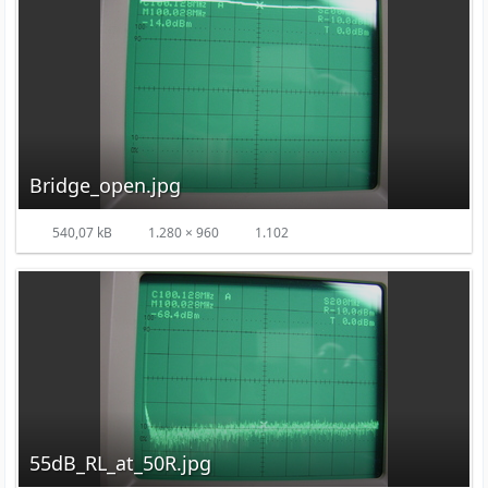
Bridge_open.jpg
540,07 kB
1.280 × 960
1.102
55dB_RL_at_50R.jpg