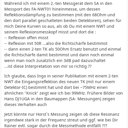
Während ich mit einem 2.-ten Messgerät dem SA in den
Messport des FA-NWT01 hineinmesse, um dessen
Reflektionsdämpfung zu bestimmen (mit den 68Ohm und
den dort parallel geschalteten beiden Detektoren), sehen für
mich Deine Kurven so aus, als ob Du mit einem NWT und
seinem Reflexionsmesskopf misst und dort die :
-- Reflexion offen misst
-- Reflexion mit 50R ...also die Richtschärfe bestimmst
-- dann einen 2-ten TK als 50Ohm Ersatz benutzt und einmal
die Richtschärfe damit bestimmst und dann noch einmal
wenn man noch zusätzlich ein 3dB pad dazuschaltet
...ist diese Interpretation von mir so richtig ??
Ich glaube, dass Ingo in seiner Publikation mit einem 2-ten
NWT die Eingangsreflektion des neuen TK (mit nur einem
Detektor-IC) bestimmt hat und dort bei ~75MHz einen
ähnlichen "Knick" zeigt wie ich bei 99MHz. Frühere Bilder von
Hans DJ1UGA in den Baumappen (SA- Messungen) zeigen
dieses Verhalten auch
Jetzt könnte nur Horst`s Messung zeigen ob diese Resonanz
irgendwie stark in der Frequenz streut und ggf. wie bei Dir
Rainer evtl. sogar durch die Messmethode entfällt ???