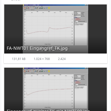
FA-NWT01 Eingangref_TK.jpg
131,81 kB
1.024 × 768
2.424