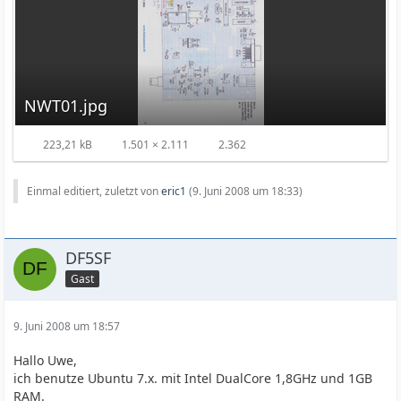
NWT01.jpg
223,21 kB
1.501 × 2.111
2.362
Einmal editiert, zuletzt von
eric1
(
9. Juni 2008 um 18:33
)
DF5SF
Gast
9. Juni 2008 um 18:57
Hallo Uwe,
ich benutze Ubuntu 7.x. mit Intel DualCore 1,8GHz und 1GB
RAM.