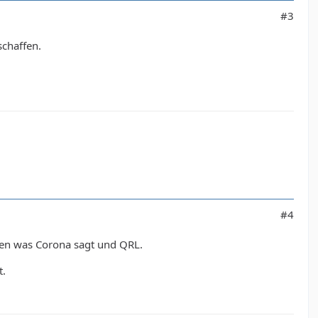
#3
schaffen.
#4
hen was Corona sagt und QRL.
t.