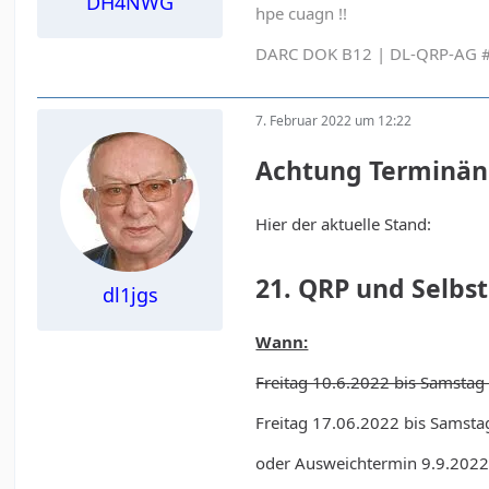
DH4NWG
hpe cuagn !!
DARC DOK B12 | DL-QRP-AG #
7. Februar 2022 um 12:22
Achtung Terminän
Hier der aktuelle Stand:
21. QRP und Selbs
dl1jgs
Wann:
Freitag 10.6.2022 bis Samstag
Freitag 17.06.2022 bis Samst
oder Ausweichtermin 9.9.2022