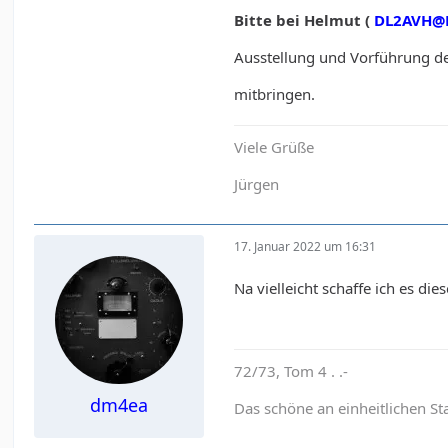
Bitte bei Helmut (
DL2AVH@
Ausstellung und Vorführung de
mitbringen.
Viele Grüße
Jürgen
17. Januar 2022 um 16:31
Na vielleicht schaffe ich es di
72/73, Tom 4 . .-
dm4ea
Das schöne an einheitlichen St