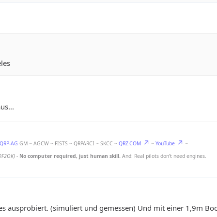
eles
us...
-QRP-AG
GM ~ AGCW ~ FISTS ~ QRPARCI ~ SKCC ~
QRZ.COM
~
YouTube
~
DF2OK)
-
No computer required, just human skill.
And: Real pilots don't need engines.
iges ausprobiert. (simuliert und gemessen) Und mit einer 1,9m B