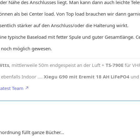
 der Nähe des Anschlusses liegt. Man kann dann auch leichte Te
können als bei Center load. Von Top load brauchen wir dann garn
ntlich stärker auf den Anschluss/oder die Halterung wirkt.
eine typische Baseload mit fetter Spule und guter Gesamtlänge. 
 noch möglich gewesen.
Wtts
, mittlerweile 50m endgespeist an der Luft +
TS-790E
für VH
benfalls Indoor ....
Xiegu G90 mit Eremit 18 AH LiFePO4
und 
atest Team
ordnung füllt ganze Bücher...