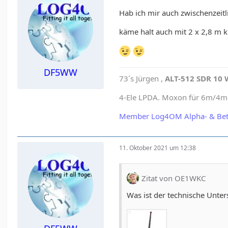
Hab ich mir auch zwischenzeitl
käme halt auch mit 2 x 2,8 m k
DF5WW
73´s Jürgen ,
ALT-512 SDR 10 
4-Ele LPDA. Moxon für 6m/4m e
Member Log4OM Alpha- & Bet
11. Oktober 2021 um 12:38
Zitat von OE1WKC
Was ist der technische Unter