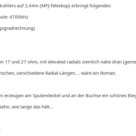
rahlers auf 2,44m (MFJ-Teleskop) erbringt folgendes:
pule: 4700kHz
ngsgradrechnung)
n 17 und 27 ohm, mit elevated radials ziemlich nahe dran (gem
zwischen, verschiedene Radial-Längen.... wäre ein Roman.
6m erzeugen am Spulendeckel und an der Buchse ein schönes B
ehn, wie lange das hält...
.