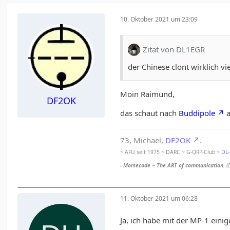
10. Oktober 2021 um 23:09
Zitat von DL1EGR
der Chinese clont wirklich vi
Moin Raimund,
DF2OK
das schaut nach
Buddipole
a
73, Michael,
DF2OK
.
~ AFU seit 1975 ~ DARC ~ G-QRP-Club ~
DL
- Morsecode ~ The ART of communication.
(
11. Oktober 2021 um 06:28
Ja, ich habe mit der MP-1 ein