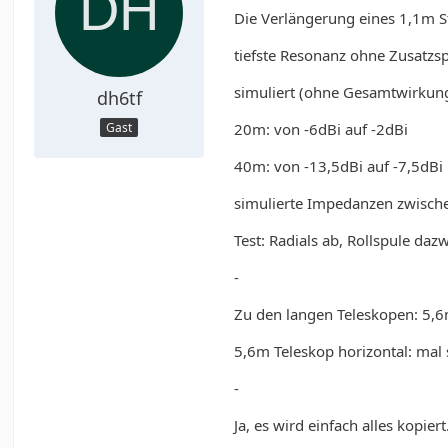
Die Verlängerung eines 1,1m St
tiefste Resonanz ohne Zusatzs
simuliert (ohne Gesamtwirku
dh6tf
20m: von -6dBi auf -2dBi
Gast
40m: von -13,5dBi auf -7,5dBi
simulierte Impedanzen zwische
Test: Radials ab, Rollspule da
-
Zu den langen Teleskopen: 5,
5,6m Teleskop horizontal: mal s
-
Ja, es wird einfach alles kopiert