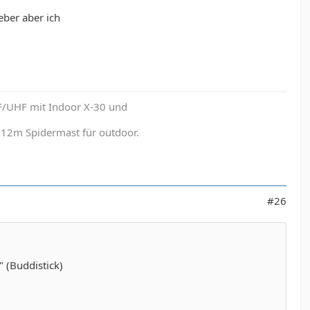
eber aber ich
F/UHF mit Indoor X-30 und
12m Spidermast für outdoor.
#26
" (Buddistick)