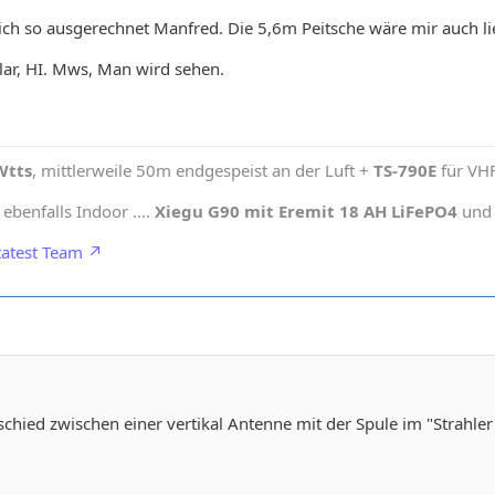
ich so ausgerechnet Manfred. Die 5,6m Peitsche wäre mir auch li
lar, HI. Mws, Man wird sehen.
Wtts
, mittlerweile 50m endgespeist an der Luft +
TS-790E
für VH
benfalls Indoor ....
Xiegu G90 mit Eremit 18 AH LiFePO4
und 
atest Team
schied zwischen einer vertikal Antenne mit der Spule im "Strahler