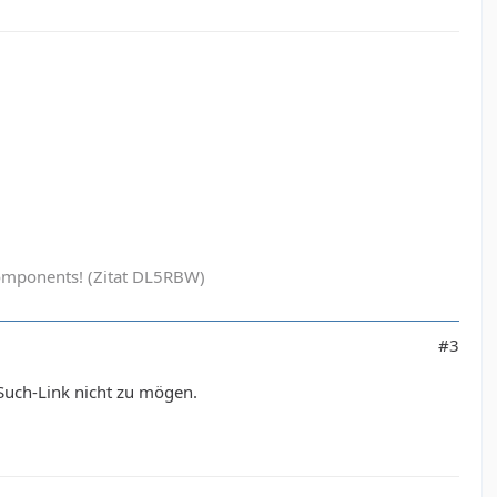
ak components! (Zitat DL5RBW)
#3
n Such-Link nicht zu mögen.