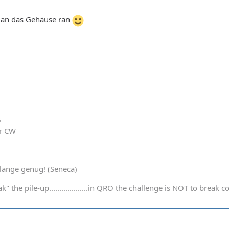
 an das Gehäuse ran
6
er CW
t lange genug! (Seneca)
k" the pile-up...................in QRO the challenge is NOT to bre