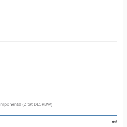
ak components! (Zitat DL5RBW)
#6