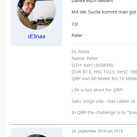
Danke euch beiden!
Mit der Suche kommt man gut
73!
Peter
dl3naa
DL3NAA
Name: Peter
QTH: Kehl (JN38VN)
DOK B14, HSC 1023, VHSC 18
QRP von 80 Meter bis 10 Met
Life is too short for QRP!
Satis longa vita - Das Leben is
In QRP the challenge is to "brea
24. September 2019 um 19:18