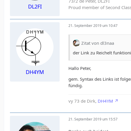
73/2 de Peter, DL2FI
DL2FI
Proud member of Second Clas
21. September 2019 um 10:47
Zitat von dl3naa
der Link zu Reichelt funktioni
Hallo Peter,
DH4YM
gem. Syntax des Links ist folg
fündig.
vy 73 de Dirk,
DH4YM
21. September 2019 um 15:57