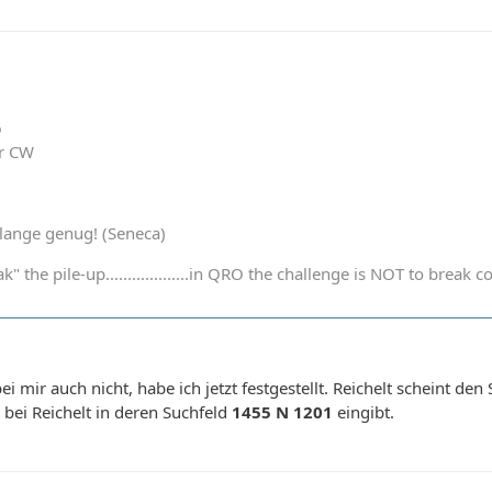
6
er CW
t lange genug! (Seneca)
k" the pile-up...................in QRO the challenge is NOT to bre
ei mir auch nicht, habe ich jetzt festgestellt. Reichelt scheint de
 bei Reichelt in deren Suchfeld
1455 N 1201
eingibt.