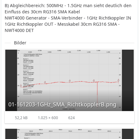
B) Abgleichbereich: 500MHz - 1.5GHz man sieht deutlich den
Einfluss des 30cm RG316 SMA Kabel
NWT4000 Generator - SMA-Verbinder - 1GHz Richtkoppler IN
1GHz Richtkoppler OUT - Messkabel 30cm RG316 SMA -
NWT4000 DET
Bilder
01-161203-1GHz_SMA_RichtkopplerB.png
52,2 kB
1.025 × 600
624