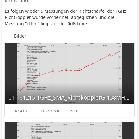
Richtschärfe.
Es folgen wieder 5 Messungen der Richtschärfe, der 1GHz
Richtkoppler wurde vorher neu abgeglichen und die
Messung "offen" liegt auf der 0dB Linie.
Bilder
01-161215-1GHz_SMA_RichtkopplerG-138MHz-2GHz.png
63,41 kB
1.025 × 600
690