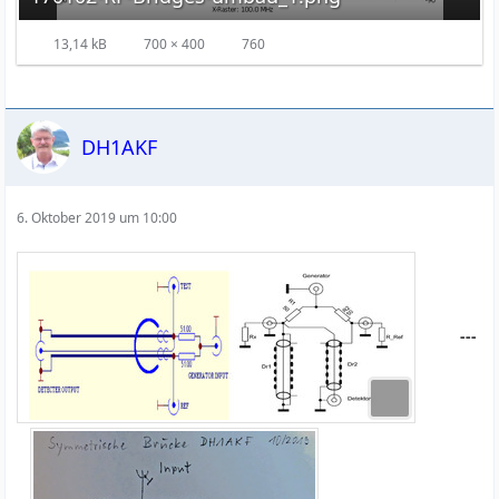
13,14 kB
700 × 400
760
DH1AKF
6. Oktober 2019 um 10:00
---