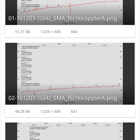
01-161203-1GHz_SMA_RichtkopplerA.png
51,31 kB
1.025 × 600
664
02-161203-1GHz_SMA_RichtkopplerA.png
49,28 kB
1.025 × 600
631