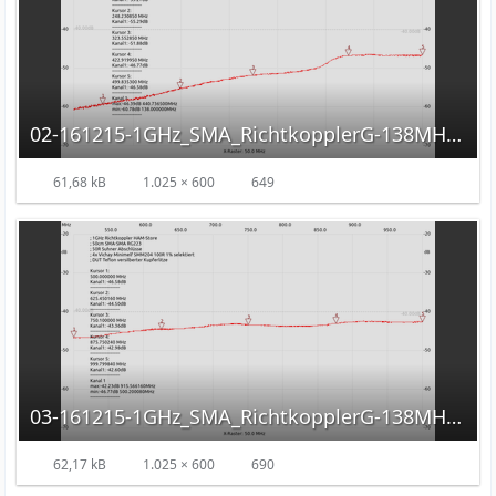
02-161215-1GHz_SMA_RichtkopplerG-138MHz-2GHz.png
61,68 kB
1.025 × 600
649
03-161215-1GHz_SMA_RichtkopplerG-138MHz-2GHz.png
62,17 kB
1.025 × 600
690