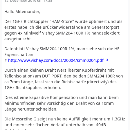
15. Dezember 2016 um 17:38
Hallo Miteinander,
Der 1GHz Richtkoppler "HAM-Store" wurde optimiert und als
erstes habe ich die Brückenwiderstände am Generatorport
gegen 4x MiniMelf Vishay SMM204 100R 1% handselektiert
ausgetauscht.
Datenblatt Vishay SMM204 100R 1%, man siehe sich die HF
Eigenschaft an.
#
http://www.vishay.com/docs/20004/smm0204.pdf
Durch einen kleinen Draht (versilberter Kupferdraht mit
Teflonisolation) am DUT PORT, den beiden SMM204 100R von
ca 7mm Länge, lässt sich die Richtschärfe (directivity) des
1GHz Richtkopplers erhöhen.
Dies ist eine kapazitive Kompensation und man kann beim
Minimumfinden sehr vorsichtig den Draht von ca 10mm
Länge herunter schneiden.
Die Messreihe G zeigt nun keine Auffäligkeit mehr um 1,3GHz
und einen sehr flachen Verlauf unterhalb von -40dB