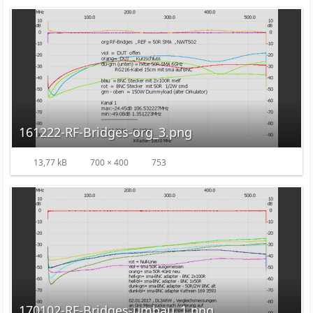
161222-RF-Bridges-org_3.png
13,77 kB
700 × 400
753
170102-RF-Bridges-umbau_1.png