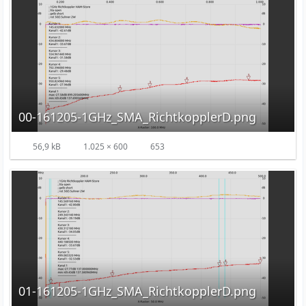
00-161205-1GHz_SMA_RichtkopplerD.png
56,9 kB
1.025 × 600
653
01-161205-1GHz_SMA_RichtkopplerD.png