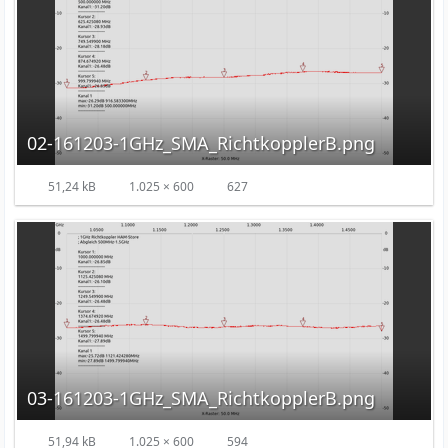
02-161203-1GHz_SMA_RichtkopplerB.png
51,24 kB
1.025 × 600
627
03-161203-1GHz_SMA_RichtkopplerB.png
51,94 kB
1.025 × 600
594