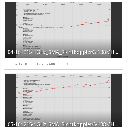
04-161215-1GHz_SMA_RichtkopplerG-138MHz-2GHz.png
62,12 kB
1.025 × 600
595
05-161215-1GHz_SMA_RichtkopplerG-138MHz-2GHz.png