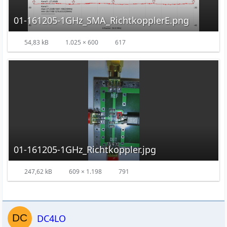
01-161205-1GHz_SMA_RichtkopplerE.png
54,83 kB
1.025 × 600
617
01-161205-1GHz_Richtkoppler.jpg
247,62 kB
609 × 1.198
791
DC4LO