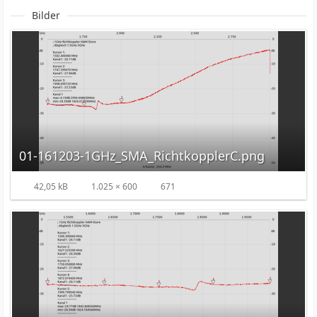
Bilder
01-161203-1GHz_SMA_RichtkopplerC.png
42,05 kB
1.025 × 600
671