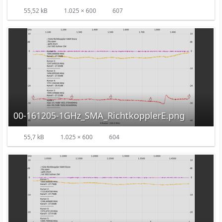
55,52 kB
1.025 × 600
607
00-161205-1GHz_SMA_RichtkopplerE.png
55,7 kB
1.025 × 600
604