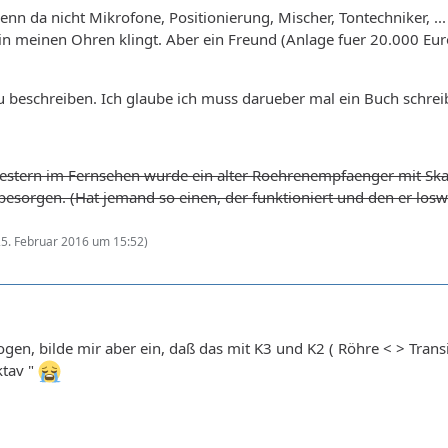
nn da nicht Mikrofone, Positionierung, Mischer, Tontechniker, ..
n meinen Ohren klingt. Aber ein Freund (Anlage fuer 20.000 Euro)
 beschreiben. Ich glaube ich muss darueber mal ein Buch schre
Gestern im Fernsehen wurde ein alter Roehrenempfaenger mit Skal
esorgen. (Hat jemand so einen, der funktioniert und den er losw
25. Februar 2016 um 15:52
)
logen, bilde mir aber ein, daß das mit K3 und K2 ( Röhre < > Tran
ktav "