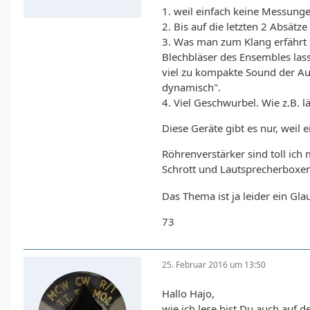
1. weil einfach keine Messung
2. Bis auf die letzten 2 Absätz
3. Was man zum Klang erfährt s
Blechbläser des Ensembles lass
viel zu kompakte Sound der Au
dynamisch".
4. Viel Geschwurbel. Wie z.B. 
Diese Geräte gibt es nur, weil
Röhrenverstärker sind toll ich
Schrott und Lautsprecherboxen
Das Thema ist ja leider ein Gl
73
25. Februar 2016 um 13:50
Hallo Hajo,
wie ich lese bist Du auch auf d