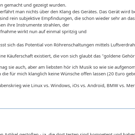
en gemacht und gezeigt wurden.
e erfährt man nichts über den Klang des Gerätes. Das Gerät wird b
ind rein subjektive Empfindungen, die schon wieder sehr an das 
en ihre Instrumente strahlen, der
fnahme wirkt nun auf einmal spritzig und
lässt sich das Potential von Röhrenschaltungen mittels Luftverdra
 eine Käuferschaft existiert, die von sich glaubt das "goldene Ge
 mag sie auch, aber am liebsten hör ich Musik so wie sie aufgen
 die für mich klanglich keine Wünsche offen lassen (20 Euro geb
aubenskrieg wie Linux vs. Windows, iOs vs. Android, BMW vs. Mer
en Artikel gestoßen - ja, die dort testen sind kompetent und habe