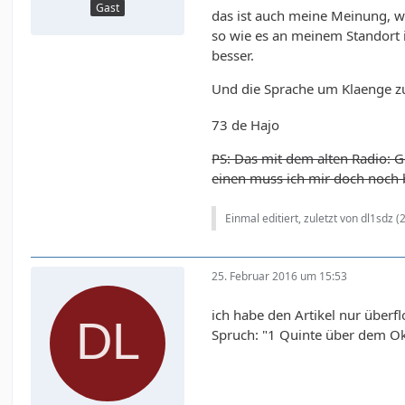
Gast
das ist auch meine Meinung, we
so wie es an meinem Standort i
besser.
Und die Sprache um Klaenge zu
73 de Hajo
PS: Das mit dem alten Radio: 
einen muss ich mir doch noch b
Einmal editiert, zuletzt von dl1sdz (
25. Februar 2016 um 15:53
ich habe den Artikel nur überf
Spruch: "1 Quinte über dem O