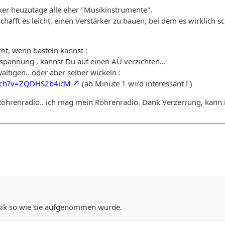
rker heuzutage alle eher "Musikinstrumente".
hafft es leicht, einen Verstärker zu bauen, bei dem es wirklich s
cht, wenn basteln kannst :
annung , kannst Du auf einen AÜ verzichten...
waltigen.. oder aber selber wickeln :
atch?v=ZQDHS2b4icM
(ab Minute 1 wird interessant ! )
 Röhrenradio.. ich mag mein Röhrenradio. Dank Verzerrung, kann
usik so wie sie aufgenommen wurde.