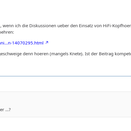
wenn ich die Diskussionen ueber den Einsatz von HiFi-Kopfhoer
oehren:
echni…n-14070295.html
 geschweige denn hoeren (mangels Knete). Ist der Beitrag kompete
r ...?