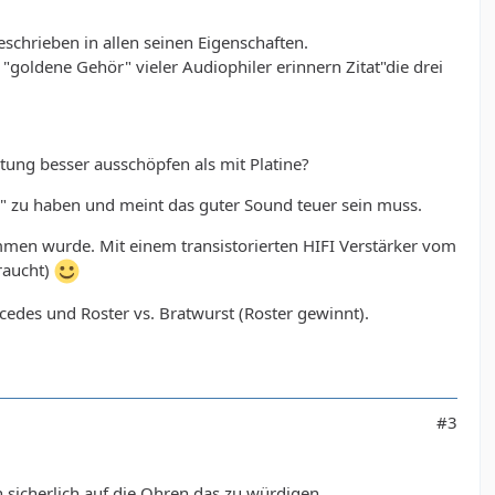
eschrieben in allen seinen Eigenschaften.
"goldene Gehör" vieler Audiophiler erinnern Zitat"die drei
htung besser ausschöpfen als mit Platine?
hör" zu haben und meint das guter Sound teuer sein muss.
ommen wurde. Mit einem transistorierten HIFI Verstärker vom
raucht)
cedes und Roster vs. Bratwurst (Roster gewinnt).
#3
n sicherlich auf die Ohren das zu würdigen.