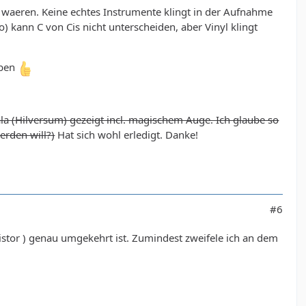
. waeren. Keine echtes Instrumente klingt in der Aufnahme
 kann C von Cis nicht unterscheiden, aber Vinyl klingt
iben
a (Hilversum) gezeigt incl. magischem Auge. Ich glaube so
erden will?)
Hat sich wohl erledigt. Danke!
#6
sistor ) genau umgekehrt ist. Zumindest zweifele ich an dem