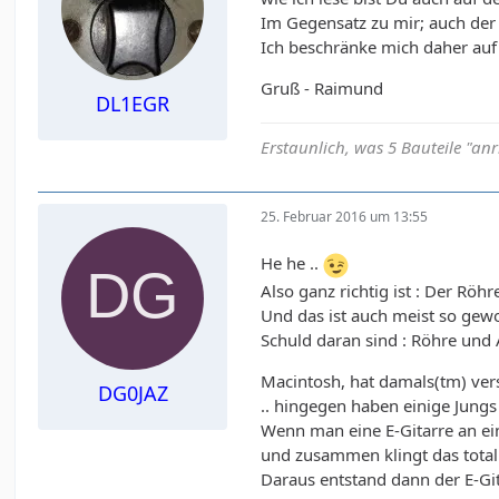
Im Gegensatz zu mir; auch der pe
Ich beschränke mich daher auf 
Gruß - Raimund
DL1EGR
Erstaunlich, was 5 Bauteile "an
25. Februar 2016 um 13:55
He he ..
Also ganz richtig ist : Der Röh
Und das ist auch meist so gewo
Schuld daran sind : Röhre und
Macintosh, hat damals(tm) versu
DG0JAZ
.. hingegen haben einige Jungs
Wenn man eine E-Gitarre an ein
und zusammen klingt das total 
Daraus entstand dann der E-Git