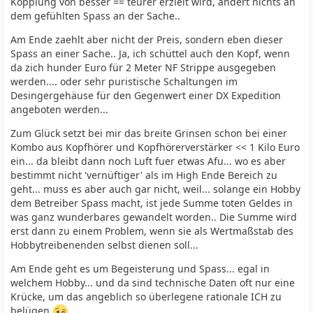
Kopplung von besser == teurer erzielt wird, ändert nichts an
dem gefühlten Spass an der Sache..
Am Ende zaehlt aber nicht der Preis, sondern eben dieser
Spass an einer Sache.. Ja, ich schüttel auch den Kopf, wenn
da zich hunder Euro für 2 Meter NF Strippe ausgegeben
werden.... oder sehr puristische Schaltungen im
Desingergehäuse für den Gegenwert einer DX Expedition
angeboten werden...
Zum Glück setzt bei mir das breite Grinsen schon bei einer
Kombo aus Kopfhörer und Kopfhörerverstärker << 1 Kilo Euro
ein... da bleibt dann noch Luft fuer etwas Afu... wo es aber
bestimmt nicht 'vernüftiger' als im High Ende Bereich zu
geht... muss es aber auch gar nicht, weil... solange ein Hobby
dem Betreiber Spass macht, ist jede Summe toten Geldes in
was ganz wunderbares gewandelt worden.. Die Summe wird
erst dann zu einem Problem, wenn sie als Wertmaßstab des
Hobbytreibenenden selbst dienen soll...
Am Ende geht es um Begeisterung und Spass... egal in
welchem Hobby... und da sind technische Daten oft nur eine
Krücke, um das angeblich so überlegene rationale ICH zu
belügen
...