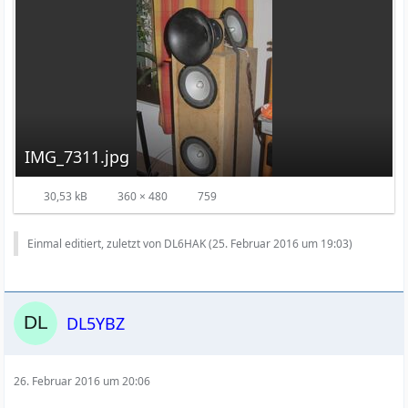
IMG_7311.jpg
30,53 kB
360 × 480
759
Einmal editiert, zuletzt von DL6HAK (
25. Februar 2016 um 19:03
)
DL5YBZ
26. Februar 2016 um 20:06