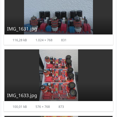
IMG_1631.jpg
116,28 kB
1.024 × 768
831
IMG_1633.jpg
100,01 kB
576 × 768
873