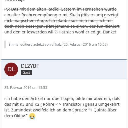
PS: Das mit dem alten Radio: Gestern im Fernsehen wurde
ein alter Roehrenempfaenger mit Skala (Hilversum) gezeigt
incl. magischem Auge. Ich glaube so einen muss ich mir
doch noch besorgen. (Hat jemand so einen, der funktioniert
und den er loswerden will?)
Hat sich wohl erledigt. Danke!
Einmal editiert, zuletzt von dl1sdz (
25. Februar 2016 um 15:52
)
DL2YBF
Gast
25. Februar 2016 um 15:53
ich habe den Artikel nur überflogen, bilde mir aber ein, daß
das mit K3 und K2 ( Röhre < > Transistor ) genau umgekehrt
ist. Zumindest zweifele ich an dem Spruch: "1 Quinte über
dem Oktav "