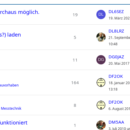
urchaus möglich.
DL6SEZ
19
19. März 202
DL8LRZ
s?) laden
5
21. Septemb
10:48
DG0JAZ
11
20. Mai 2017
DF2OK
164
18. Januar 2
Bauvorhaben
13:18
DF2OK
8
 Messtechnik
6. August 20
unktioniert
DM5AA
1
3. Juli 2010 