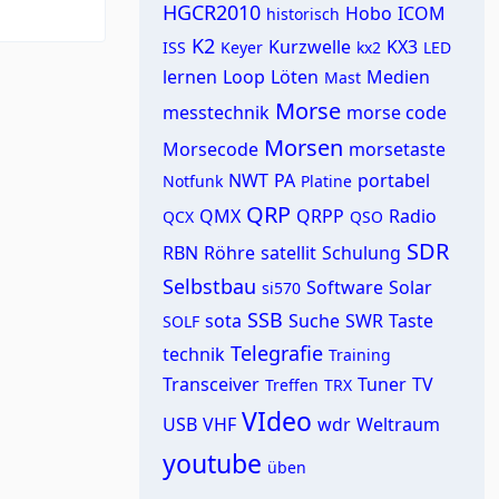
HGCR2010
Hobo
ICOM
historisch
K2
Kurzwelle
KX3
ISS
Keyer
kx2
LED
lernen
Loop
Löten
Medien
Mast
Morse
messtechnik
morse code
Morsen
Morsecode
morsetaste
NWT
PA
portabel
Notfunk
Platine
QRP
QMX
QRPP
Radio
QCX
QSO
SDR
RBN
Röhre
satellit
Schulung
Selbstbau
Software
Solar
si570
SSB
sota
Suche
SWR
Taste
SOLF
Telegrafie
technik
Training
Transceiver
Tuner
TV
Treffen
TRX
VIdeo
USB
VHF
wdr
Weltraum
youtube
üben