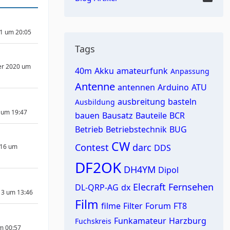
1 um 20:05
Tags
er 2020 um
40m
Akku
amateurfunk
Anpassung
Antenne
antennen
Arduino
ATU
ausbreitung
basteln
Ausbildung
 um 19:47
bauen
Bausatz
Bauteile
BCR
Betrieb
Betriebstechnik
BUG
CW
Contest
darc
016 um
DDS
DF2OK
DH4YM
Dipol
Elecraft
Fernsehen
DL-QRP-AG
dx
13 um 13:46
Film
filme
Filter
Forum
FT8
Funkamateur
Harzburg
Fuchskreis
um 00:57