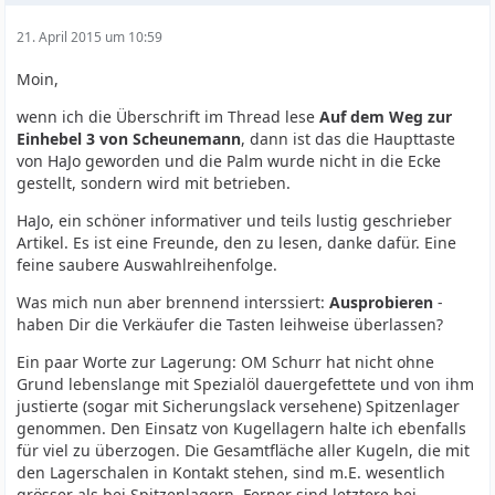
21. April 2015 um 10:59
Moin,
wenn ich die Überschrift im Thread lese
Auf dem Weg zur
Einhebel 3 von Scheunemann
, dann ist das die Haupttaste
von HaJo geworden und die Palm wurde nicht in die Ecke
gestellt, sondern wird mit betrieben.
HaJo, ein schöner informativer und teils lustig geschrieber
Artikel. Es ist eine Freunde, den zu lesen, danke dafür. Eine
feine saubere Auswahlreihenfolge.
Was mich nun aber brennend interssiert:
Ausprobieren
-
haben Dir die Verkäufer die Tasten leihweise überlassen?
Ein paar Worte zur Lagerung: OM Schurr hat nicht ohne
Grund lebenslange mit Spezialöl dauergefettete und von ihm
justierte (sogar mit Sicherungslack versehene) Spitzenlager
genommen. Den Einsatz von Kugellagern halte ich ebenfalls
für viel zu überzogen. Die Gesamtfläche aller Kugeln, die mit
den Lagerschalen in Kontakt stehen, sind m.E. wesentlich
grösser als bei Spitzenlagern. Ferner sind letztere bei