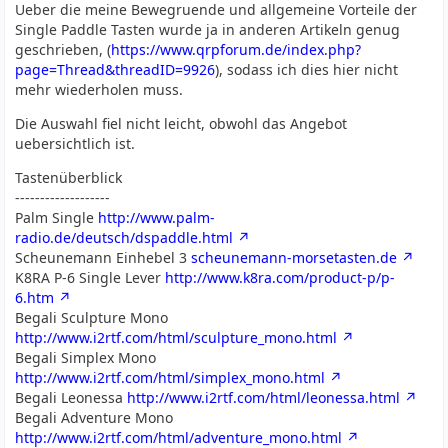
Ueber die meine Bewegruende und allgemeine Vorteile der
Single Paddle Tasten wurde ja in anderen Artikeln genug
geschrieben, (
https://www.qrpforum.de/index.php?
page=Thread&threadID=9926
), sodass ich dies hier nicht
mehr wiederholen muss.
Die Auswahl fiel nicht leicht, obwohl das Angebot
uebersichtlich ist.
Tastenüberblick
-------------------
Palm Single
http://www.palm-
radio.de/deutsch/dspaddle.html
Scheunemann Einhebel 3
scheunemann-morsetasten.de
K8RA P-6 Single Lever
http://www.k8ra.com/product-p/p-
6.htm
Begali Sculpture Mono
http://www.i2rtf.com/html/sculpture_mono.html
Begali Simplex Mono
http://www.i2rtf.com/html/simplex_mono.html
Begali Leonessa
http://www.i2rtf.com/html/leonessa.html
Begali Adventure Mono
http://www.i2rtf.com/html/adventure_mono.html