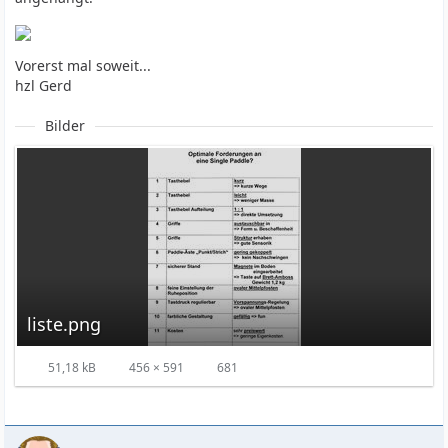
Vorerst mal soweit...
hzl Gerd
Bilder
liste.png
51,18 kB
456 × 591
681