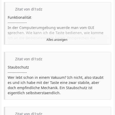
Zitat von dl1sdz
Funktionalität
---------------
In der Computerumgebung wuerde man vom GUI
sprechen. Wie kann ich die Taste bedienen, wie komme
ich an die Bedienelemente heran. Entsprechen die
Alles anzeigen
Bedienelemente ihrer Aufgabe? Bei der Taste ist es aber
keine graphische Oberfläche, sondern reale Raeder,
Raendelschrauben,
- die sich nicht selbst verstellen,
Zitat von dl1sdz
- beim Verstellen leichtgaengig sind
Staubschutz
- und deren Ränder eine gute Haptik haben.
---------------
Auch sollte ich an wichtige Einstellschrauben leicht
Wer lebt schon in einem Vakuum? Ich nicht, also staubt
herankommen, ohne die Taste auseinandernehmen zu
es und ich habe mit der Taste eine zwar stabile, aber
muessen.
doch empfindliche Mechanik. Ein Staubschutz ist
eigentlich selbstverstaendlich.
Zitat von dl1sdz