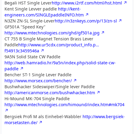
Begali HST Single Lever
http://www.i2rtf.com/html/hst.html
Kent Single Levver paddle
http://kent-
engineers.com/SINGLEpaddleINFO.htm
N3ZN ZN-SL Single-Lever
http://n3znkeys.com/p/13/zn-sl
GF501A "Speed Key"
http://www.mtechnologies.com/ghd/gf501a.jpg
CT 755 B Single Magnet Tension Brass Lever
Paddle
http://www.ur5cdx.com/product_info.p…
f54913c3459546a
9A5N Solid State CW Paddle
http://web.hamradio.hr/9a5n/index.php/solid-state-cw-
paddle
Bencher ST-1 Single Lever Paddle
http://www.morsex.com/bencher/
Bushwhacker Sideswiper/Single lever Paddle
http://americanmorse.com/bushwhacker.htm
Hi-Mound MK-704 Single Paddle
http://www.mtechnologies.com/himound/index.htm#mk704
Bergsiek Profi M als Einhebel-Wabbler
http://www.bergsiek-
morsetasten.de/