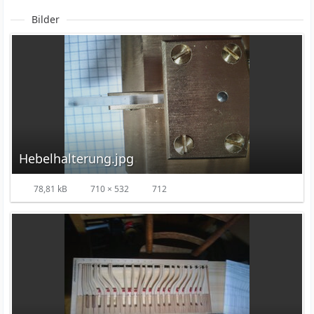
Bilder
Hebelhalterung.jpg
78,81 kB
710 × 532
712