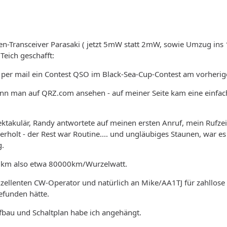
en-Transceiver Parasaki ( jetzt 5mW statt 2mW, sowie Umzug ins 
Teich geschafft:
per mail ein Contest QSO im Black-Sea-Cup-Contest am vorherig
n man auf QRZ.com ansehen - auf meiner Seite kam eine einfach
ktakulär, Randy antwortete auf meinen ersten Anruf, mein Rufzei
rholt - der Rest war Routine.... und ungläubiges Staunen, war e
g.
2km also etwa 80000km/Wurzelwatt.
xzellenten CW-Operator und natürlich an Mike/AA1TJ für zahllos
efunden hätte.
bau und Schaltplan habe ich angehängt.