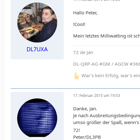
Hallo Peter,
!Cool!
Mein letztes Milliwatting ist 
DL7UXA
72 de Jan
DL-QRP-AG #GM / AGCW #366
War's kein Erfolg, war's e
17. Februar 2015 um 19:53
Danke, Jan.
Je nach Ausbreitungsbedingun
umso größer der Spaß, wenn's
72!
Peter/DL3PB