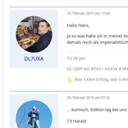
19. Februar 2015 um 17:34
Hallo Hans,
ja so was habe ich in meiner Ki
damals noch als imperialistis
72 de Jan
DL7UXA
DL-QRP-AG #GM / AGCW #366
War's kein Erfolg, war's e
20. Februar 2015 um 07:26
... komisch, Elektor lag bei u
73 Harald