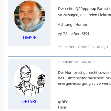
Der echte QRPpppppp Fan ist ei
So zu sagen, die Freien Elekt
Achtung : Humor !!
vy 72 de Bert SE2I
DM5IE
73 de Bert, DM5IE ex DK7QB -
18. Februar 2015 um 16:03
Der Humor ist garnicht soweit 
das "Hintergrundrauschen" bzw 
energieversorgung zu verwen
OE1SRC
grüße
Hans