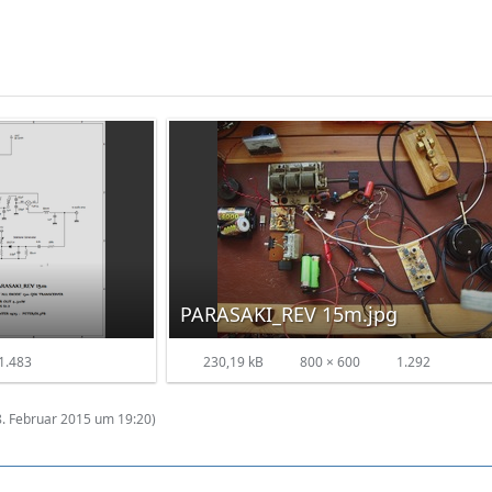
PARASAKI_REV 15m.jpg
1.483
230,19 kB
800 × 600
1.292
8. Februar 2015 um 19:20
)