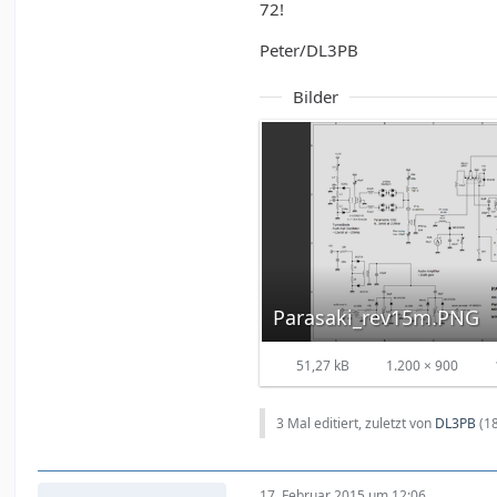
72!
Peter/DL3PB
Bilder
Parasaki_rev15m.PNG
51,27 kB
1.200 × 900
3 Mal editiert, zuletzt von
DL3PB
(
1
17. Februar 2015 um 12:06