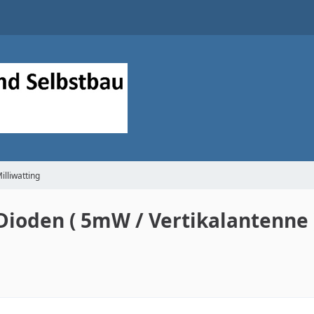
illiwatting
 Dioden ( 5mW / Vertikalantenne 