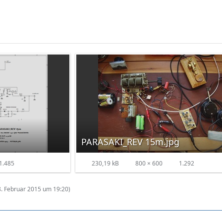
PARASAKI_REV 15m.jpg
1.485
230,19 kB
800 × 600
1.292
8. Februar 2015 um 19:20
)