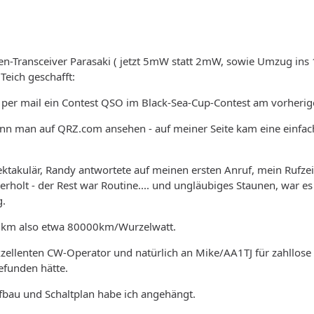
en-Transceiver Parasaki ( jetzt 5mW statt 2mW, sowie Umzug ins 
Teich geschafft:
per mail ein Contest QSO im Black-Sea-Cup-Contest am vorherig
n man auf QRZ.com ansehen - auf meiner Seite kam eine einfach
ktakulär, Randy antwortete auf meinen ersten Anruf, mein Rufzei
rholt - der Rest war Routine.... und ungläubiges Staunen, war e
g.
2km also etwa 80000km/Wurzelwatt.
xzellenten CW-Operator und natürlich an Mike/AA1TJ für zahllos
efunden hätte.
bau und Schaltplan habe ich angehängt.