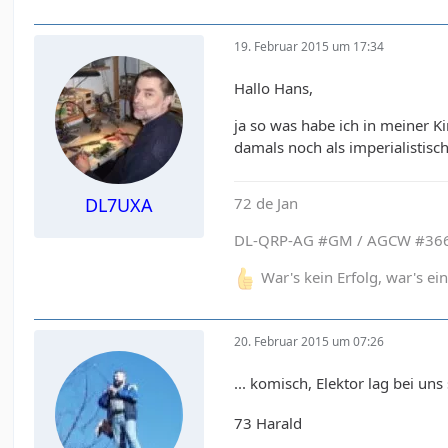
19. Februar 2015 um 17:34
Hallo Hans,
ja so was habe ich in meiner Ki
damals noch als imperialistis
72 de Jan
DL7UXA
DL-QRP-AG #GM / AGCW #366
War's kein Erfolg, war's e
20. Februar 2015 um 07:26
... komisch, Elektor lag bei u
73 Harald