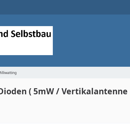
illiwatting
 Dioden ( 5mW / Vertikalantenne 