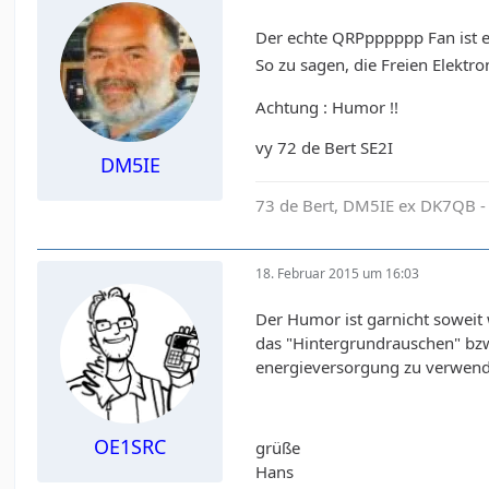
Der echte QRPpppppp Fan ist ei
So zu sagen, die Freien Elekt
Achtung : Humor !!
vy 72 de Bert SE2I
DM5IE
73 de Bert, DM5IE ex DK7QB -
18. Februar 2015 um 16:03
Der Humor ist garnicht soweit 
das "Hintergrundrauschen" bzw 
energieversorgung zu verwen
OE1SRC
grüße
Hans