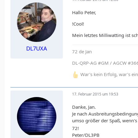
Hallo Peter,
!Cool!
Mein letztes Milliwatting ist 
DL7UXA
72 de Jan
DL-QRP-AG #GM / AGCW #366
War's kein Erfolg, war's e
17. Februar 2015 um 19:53
Danke, Jan.
Je nach Ausbreitungsbedingun
umso größer der Spaß, wenn's
72!
Peter/DL3PB