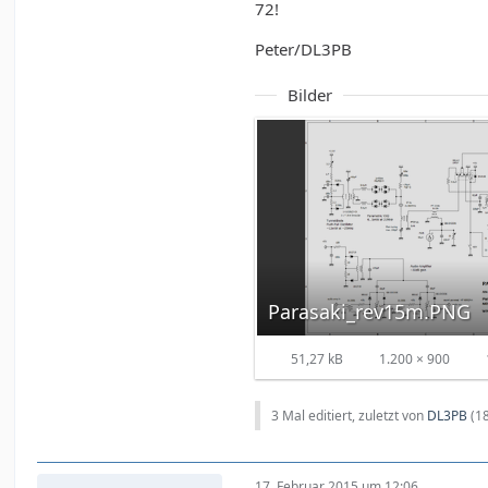
72!
Peter/DL3PB
Bilder
Parasaki_rev15m.PNG
51,27 kB
1.200 × 900
3 Mal editiert, zuletzt von
DL3PB
(
1
17. Februar 2015 um 12:06